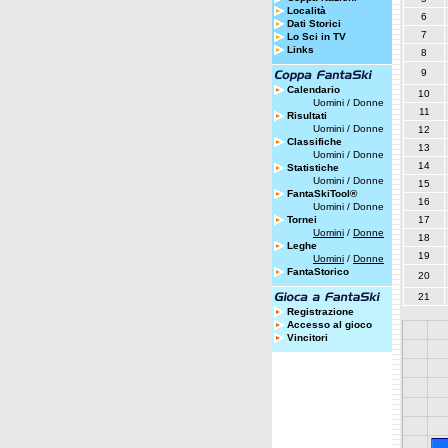
Località
6
Dati Storici
7
Lo Sci in TV
Links
8
9
Calendario
10
Uomini
/
Donne
11
Risultati
Uomini
/
Donne
12
Classifiche
13
Uomini
/
Donne
14
Statistiche
Uomini
/
Donne
15
FantaSkiTool®
16
Uomini
/
Donne
Tornei
17
Uomini
/
Donne
18
Leghe
19
Uomini
/
Donne
FantaStorico
20
21
Registrazione
Accesso al gioco
Vincitori