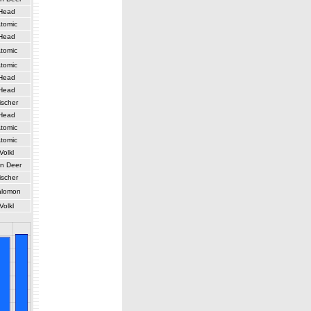
Head
tomic
Head
tomic
tomic
Head
Head
ischer
Head
tomic
tomic
Volkl
n Deer
ischer
alomon
Volkl