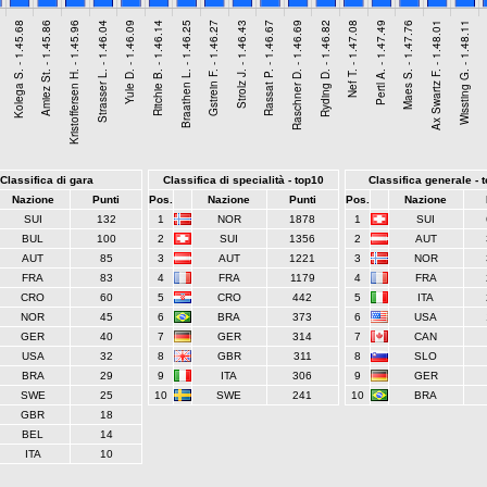
Classifica di gara
Classifica di specialità - top10
Classifica generale - 
Nazione
Punti
Pos.
Nazione
Punti
Pos.
Nazione
SUI
132
1
NOR
1878
1
SUI
BUL
100
2
SUI
1356
2
AUT
AUT
85
3
AUT
1221
3
NOR
FRA
83
4
FRA
1179
4
FRA
CRO
60
5
CRO
442
5
ITA
NOR
45
6
BRA
373
6
USA
GER
40
7
GER
314
7
CAN
USA
32
8
GBR
311
8
SLO
BRA
29
9
ITA
306
9
GER
SWE
25
10
SWE
241
10
BRA
GBR
18
BEL
14
ITA
10