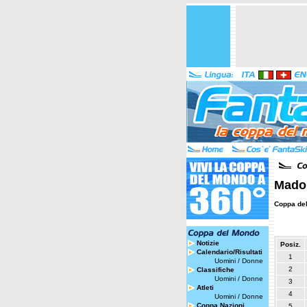
Madon
Coppa de
Notizie
Posiz.
Calendario/Risultati
1
Uomini
/
Donne
2
Classifiche
Uomini
/
Donne
3
Atleti
4
Uomini
/
Donne
Coppa Nazioni
5