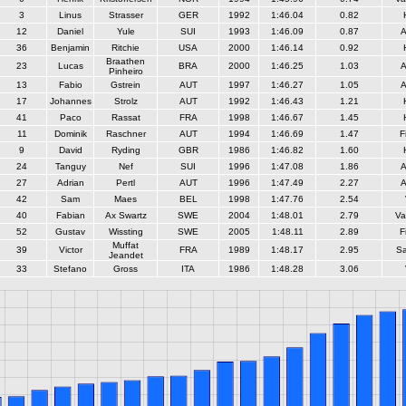
3
Linus
Strasser
GER
1992
1:46.04
0.82
12
Daniel
Yule
SUI
1993
1:46.09
0.87
A
36
Benjamin
Ritchie
USA
2000
1:46.14
0.92
Braathen
23
Lucas
BRA
2000
1:46.25
1.03
A
Pinheiro
13
Fabio
Gstrein
AUT
1997
1:46.27
1.05
A
17
Johannes
Strolz
AUT
1992
1:46.43
1.21
41
Paco
Rassat
FRA
1998
1:46.67
1.45
11
Dominik
Raschner
AUT
1994
1:46.69
1.47
F
9
David
Ryding
GBR
1986
1:46.82
1.60
24
Tanguy
Nef
SUI
1996
1:47.08
1.86
A
27
Adrian
Pertl
AUT
1996
1:47.49
2.27
A
42
Sam
Maes
BEL
1998
1:47.76
2.54
40
Fabian
Ax Swartz
SWE
2004
1:48.01
2.79
Va
52
Gustav
Wissting
SWE
2005
1:48.11
2.89
F
Muffat
39
Victor
FRA
1989
1:48.17
2.95
S
Jeandet
33
Stefano
Gross
ITA
1986
1:48.28
3.06