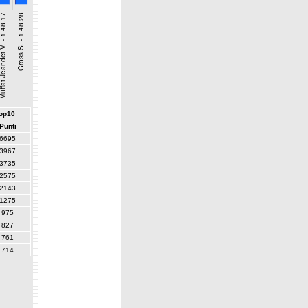
top10
Punti
6695
3967
3735
2575
2143
1275
975
827
761
714