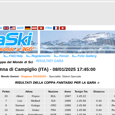
-
RISULTATI GARA
na di Campiglio (ITA) - 08/01/2025 17:45:00
l Mondo Uomini
-
Stagione 2024/2025
- Specialità: Slalom Speciale
Pettor.
Atleta
Nazione
Anno
Tempo Tot.
Distacco
20
Albert
Popov
BUL
1997
1:45.22
7
Loic
Meillard
SUI
1996
1:45.66
0.44
Ro
8
Samuel
Kolega
CRO
1999
1:45.68
0.46
Ro
10
Steven
Amiez
FRA
1998
1:45.86
0.64
Ro
6
Henrik
Kristoffersen
NOR
1994
1:45.96
0.74
Va