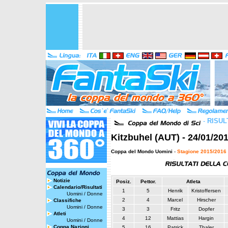
-
RISUL
Kitzbuhel (AUT) - 24/01/20
Coppa del Mondo Uomini
-
Stagione 2015/2016
Notizie
Posiz.
Pettor.
Atleta
Calendario/Risultati
1
5
Henrik
Kristoffersen
Uomini
/
Donne
2
4
Marcel
Hirscher
Classifiche
Uomini
/
Donne
3
3
Fritz
Dopfer
Atleti
4
12
Mattias
Hargin
Uomini
/
Donne
Coppa Nazioni
5
16
Patrick
Thaler