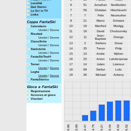
Località
6
51
Jonathan
Nordbotten
Dati Storici
7
59
Christian
Hirschbuehl
Lo Sci in TV
Links
7
7
Felix
Neureuther
9
21
Marco
Schwarz
10
19
Manfred
Moelgg
Calendario
Uomini
/
Donne
11
18
David
Chodounsky
Risultati
Jean-
12
11
Grange
Uomini
/
Donne
Baptiste
Classifiche
13
2
Stefano
Gross
Uomini
/
Donne
14
35
Trevor
Philp
Statistiche
Uomini
/
Donne
15
10
Andre
Myhrer
FantaSkiTool®
16
25
Anton
Lahdenperae
Uomini
/
Donne
Tornei
17
14
Julien
Lizeroux
Uomini
/
Donne
18
69
Stefan
Luitz
Leghe
19
36
Michael
Ankeny
Uomini
/
Donne
FantaStorico
Registrazione
Accesso al gioco
Vincitori