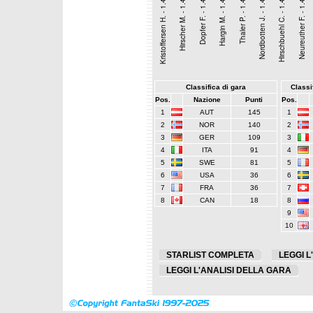
Classifica di gara
Classif
Pos.
Nazione
Punti
Pos.
1
AUT
145
1
2
NOR
140
2
3
GER
109
3
4
ITA
91
4
5
SWE
81
5
6
USA
36
6
7
FRA
36
7
8
CAN
18
8
9
10
STARLIST COMPLETA
LEGGI L
LEGGI L'ANALISI DELLA GARA