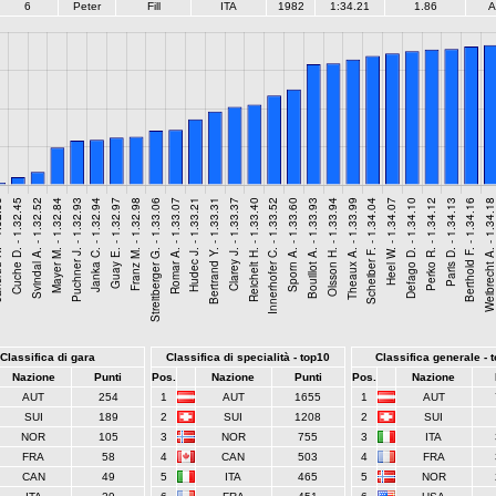
6
Peter
Fill
ITA
1982
1:34.21
1.86
A
Classifica di gara
Classifica di specialità - top10
Classifica generale - 
Nazione
Punti
Pos.
Nazione
Punti
Pos.
Nazione
AUT
254
1
AUT
1655
1
AUT
SUI
189
2
SUI
1208
2
SUI
NOR
105
3
NOR
755
3
ITA
FRA
58
4
CAN
503
4
FRA
CAN
49
5
ITA
465
5
NOR