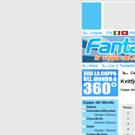
Kvitf
Coppa de
Notizie
Posiz.
Calendario/Risultati
1
Uomini
/
Donne
1
Classifiche
Uomini
/
Donne
3
Atleti
4
Uomini
/
Donne
Coppa Nazioni