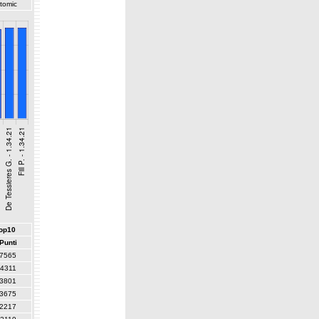
tomic
top10
Punti
7565
4311
3801
3675
2217