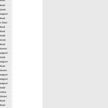
Head
Head
tomic
ssignol
Head
n Deer
Head
Head
Stokli
tomic
Head
lomon
ssignol
Stokli
ssignol
Head
lomon
ssignol
ssignol
ssignol
Stokli
ordica
lomon
Head
Head