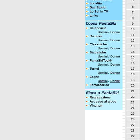
5
Località
6
Dati Storici
Lo Sci in TV
7
Links
8
9
Calendario
10
Uomini
/
Donne
11
Risultati
Uomini
/
Donne
12
Classifiche
13
Uomini
/
Donne
14
Statistiche
Uomini
/
Donne
15
FantaSkiTool®
16
Uomini
/
Donne
Tornei
17
Uomini
/
Donne
18
Leghe
19
Uomini
/
Donne
FantaStorico
20
21
22
Registrazione
Accesso al gioco
23
Vincitori
24
25
26
27
28
29