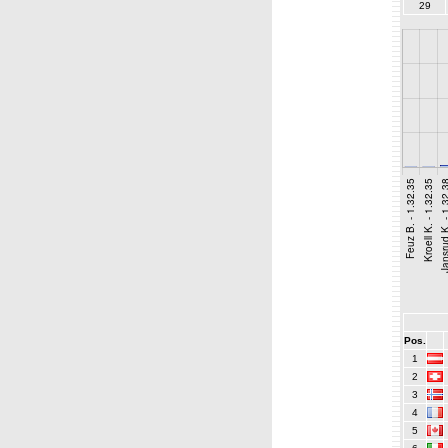
29
Pos.
1
2
3
4
5