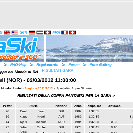
-
RISULTATI GARA
jell (NOR) - 02/03/2012 11:00:00
l Mondo Uomini
-
Stagione 2011/2012
- Specialità: Super Gigante
Pettor.
Atleta
Nazione
Anno
Tempo Tot.
Distacco
20
Beat
Feuz
SUI
1987
1:32.35
16
Klaus
Kroell
AUT
1980
1:32.35
Sa
14
Kjetil
Jansrud
NOR
1985
1:32.38
0.03
22
Didier
Cuche
SUI
1974
1:32.45
0.10
Aksel