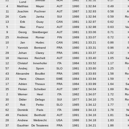
21
Svindal
NOR
1982
1:32.52
0.17
Lund
4
Matthias
Mayer
AUT
1990
1:32.84
0.49
11
Joachim
Puchner
AUT
1987
1:32.93
0.58
A
26
Carlo
Janka
SUI
1986
1:32.94
0.59
Ro
13
Erik
Guay
CAN
1981
1:32.97
0.62
5
Max
Franz
AUT
1989
1:32.98
0.63
Va
9
Georg
Streitberger
AUT
1981
1:33.06
0.71
25
Andreas
Romar
FIN
1989
1:33.07
0.72
10
Jan
Hudec
CAN
1981
1:33.21
0.86
7
Yannick
Bertrand
FRA
1980
1:33.31
0.96
A
29
Johan
Clarey
FRA
1981
1:33.37
1.02
18
Hannes
Reichelt
AUT
1980
1:33.40
1.05
Sa
12
Christof
Innerhofer
ITA
1984
1:33.52
1.17
Ro
57
Andrej
Sporn
SLO
1981
1:33.60
1.25
43
Alexandre
Bouillot
FRA
1985
1:33.93
1.58
Ro
23
Hans
Olsson
SWE
1984
1:33.94
1.59
17
Adrien
Theaux
FRA
1984
1:33.99
1.64
Sa
35
Florian
Scheiber
AUT
1987
1:34.04
1.69
Ro
2
Werner
Heel
ITA
1982
1:34.07
1.72
Ro
30
Didier
Defago
SUI
1977
1:34.10
1.75
Ro
47
Rok
Perko
SLO
1985
1:34.12
1.77
62
Dominik
Paris
ITA
1989
1:34.13
1.78
N
49
Frederic
Berthold
AUT
1991
1:34.16
1.81
Sa
28
Andrew
Weibrecht
USA
1986
1:34.18
1.83
37
Gauthier
De Tessieres
FRA
1981
1:34.21
1.86