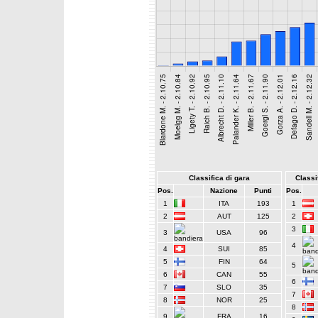
Classifica di gara
Classif
Pos.
Nazione
Punti
Pos.
1
ITA
193
1
2
AUT
125
2
3
3
USA
96
4
4
SUI
85
5
FIN
64
5
6
CAN
55
6
7
SLO
35
7
8
NOR
25
8
9
FRA
16