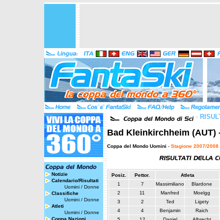
-
RISUL
Bad Kleinkirchheim (AUT) -
Coppa del Mondo Uomini
-
Stagione 2007/2008
Notizie
Posiz.
Pettor.
Atleta
Calendario/Risultati
1
7
Massimiliano
Blardone
Uomini
/
Donne
2
11
Manfred
Moelgg
Classifiche
Uomini
/
Donne
3
2
Ted
Ligety
Atleti
4
4
Benjamin
Raich
Uomini
/
Donne
Coppa Nazioni
5
12
Daniel
Albrecht