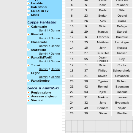
Località
6
5
Kalle
Palander
Dati Storici
7
3
Bode
Miller
Lo Sci in TV
Links
8
23
Stefan
Goergl
9
26
Ales
Gorza
10
9
Didier
Defago
Calendario
Uomini
/
Donne
11
29
Marcus
Sandell
Risultati
12
6
Francois
Bourque
Uomini
/
Donne
Classifiche
13
25
Matthias
Lanzinger
Uomini
/
Donne
14
15
John
Kucera
Statistiche
15
27
Truls Ove
Karlsen
Uomini
/
Donne
FantaSkiTool®
Jean-
16
55
Roy
Philippe
Uomini
/
Donne
Tornei
17
1
Didier
Cuche
Uomini
/
Donne
18
37
Philipp
Schoerghofer
Leghe
18
21
Davide
Simoncelli
Uomini
/
Donne
FantaStorico
20
38
Cyprien
Richard
21
42
Romed
Baumann
22
53
Kjetil
Jansrud
Registrazione
Accesso al gioco
23
31
Markus
Larsson
Vincitori
24
32
Jens
Byggmark
25
49
Bernard
Vajdic
26
30
Steve
Missillier