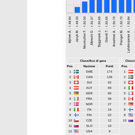
Classifica di gara
Classif
Pos.
Nazione
Punti
Pos.
1
SWE
174
1
2
CAN
136
2
3
SUI
92
3
4
AUT
69
4
5
GER
60
5
6
FRA
56
6
7
NOR
27
7
8
ITA
24
8
9
FIN
22
9
10
CZE
12
10
11
SLO
10
12
USA
9