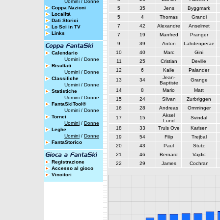
Uomini
/
Donne
Coppa Nazioni
5
35
Jens
Byggmark
Località
5
4
Thomas
Grandi
Dati Storici
7
42
Alexandre
Anselmet
Lo Sci in TV
Links
7
19
Manfred
Pranger
9
39
Anton
Lahdenperae
10
40
Marc
Gini
Calendario
Uomini
/
Donne
11
25
Cristian
Deville
Risultati
12
6
Kalle
Palander
Uomini
/
Donne
Jean-
Classifiche
13
34
Grange
Baptiste
Uomini
/
Donne
14
8
Mario
Matt
Statistiche
Uomini
/
Donne
15
24
Silvan
Zurbriggen
FantaSkiTool®
16
28
Andreas
Omminger
Uomini
/
Donne
Aksel
Tornei
17
15
Svindal
Lund
Uomini
/
Donne
18
33
Truls Ove
Karlsen
Leghe
Uomini
/
Donne
19
54
Filip
Trejbal
FantaStorico
20
43
Paul
Stutz
21
46
Bernard
Vajdic
Registrazione
22
29
James
Cochran
Accesso al gioco
Vincitori