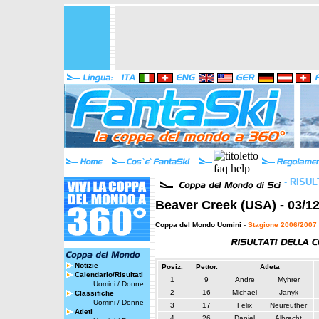
-
RISUL
Beaver Creek (USA) - 03/12
Coppa del Mondo Uomini
-
Stagione 2006/2007
Notizie
Posiz.
Pettor.
Atleta
Calendario/Risultati
1
9
Andre
Myhrer
Uomini
/
Donne
2
16
Michael
Janyk
Classifiche
Uomini
/
Donne
3
17
Felix
Neureuther
Atleti
4
26
Daniel
Albrecht