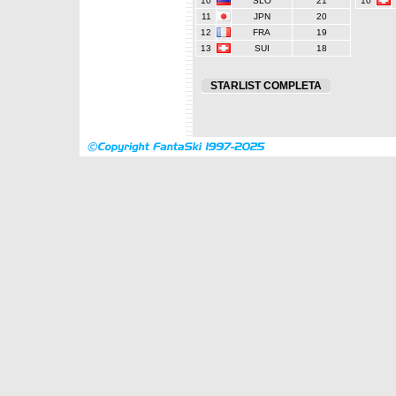
10
SLO
21
10
11
JPN
20
12
FRA
19
13
SUI
18
STARLIST COMPLETA