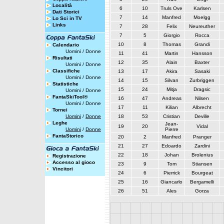
Località
6
10
Truls Ove
Karlsen
Dati Storici
7
14
Manfred
Moelgg
Lo Sci in TV
Links
7
28
Felix
Neureuther
7
5
Giorgio
Rocca
10
8
Thomas
Grandi
Calendario
Uomini
/
Donne
11
41
Martin
Hansson
Risultati
12
35
Alain
Baxter
Uomini
/
Donne
Classifiche
13
17
Akira
Sasaki
Uomini
/
Donne
14
15
Silvan
Zurbriggen
Statistiche
15
24
Mitja
Dragsic
Uomini
/
Donne
FantaSkiTool®
16
47
Andreas
Nilsen
Uomini
/
Donne
17
11
Kilian
Albrecht
Tornei
Uomini
/
Donne
18
53
Cristian
Deville
Leghe
Jean-
19
20
Vidal
Uomini
/
Donne
Pierre
FantaStorico
20
2
Manfred
Pranger
21
27
Edoardo
Zardini
22
18
Johan
Brolenius
Registrazione
Accesso al gioco
23
9
Tom
Stiansen
Vincitori
24
6
Pierrick
Bourgeat
25
16
Giancarlo
Bergamelli
26
51
Ales
Gorza