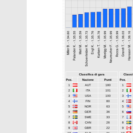
Classifica di gara
Classif
Pos.
Nazione
Punti
Pos.
1
AUT
180
1
2
ITA
101
2
3
USA
100
3
4
FIN
80
4
5
NOR
63
5
6
GER
36
6
7
SWE
33
7
8
CAN
26
8
9
GBR
22
9