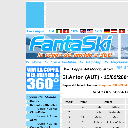
-
RISUL
St.Anton (AUT) - 15/02/200
Coppa del Mondo Uomini
-
Stagione 2003/2004
Notizie
Posiz.
Pettor.
Atleta
Calendario/Risultati
1
4
Bode
Miller
Uomini
/
Donne
2
7
Kalle
Palander
Classifiche
Uomini
/
Donne
3
12
Mario
Matt
Atleti
4
3
Rainer
Schoenfelder
Uomini
/
Donne
Coppa Nazioni
5
29
Kurt
Engl