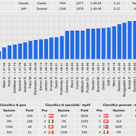
Claude
Cretier
FRA
1977
1:49.66
3.12
Sa
Jeff
Durand
CAN
1976
1:49.66
3.12
A
Classifica di gara
Classifica di specialità - top10
Classifica generale - 
Nazione
Punti
Pos.
Nazione
Punti
Pos.
Nazione
AUT
430
1
AUT
3918
1
AUT
ITA
108
2
ITA
1255
2
SUI
CAN
48
3
SUI
773
3
NOR
SUI
41
4
CAN
526
4
ITA