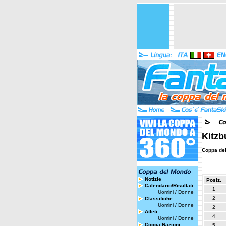
Kitzb
Coppa de
Notizie
Posiz.
Calendario/Risultati
1
Uomini
/
Donne
2
Classifiche
Uomini
/
Donne
2
Atleti
4
Uomini
/
Donne
Coppa Nazioni
5