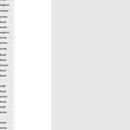
ssignol
nastar
ischer
Head
tomic
ssignol
tomic
ischer
tomic
Head
Head
lomon
Head
Head
Volkl
Head
ischer
Head
Volkl
tomic
Stokli
tomic