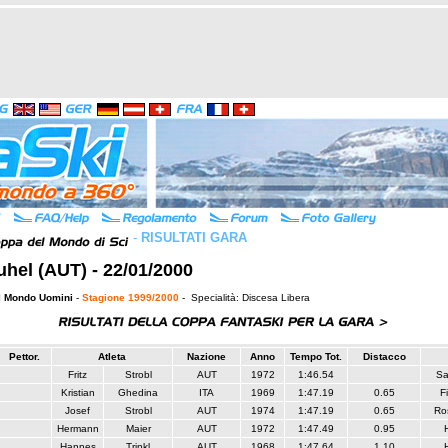
-
RISULTATI GARA
uhel (AUT) - 22/01/2000
l Mondo Uomini
-
Stagione 1999/2000
- Specialità: Discesa Libera
Pettor.
Atleta
Nazione
Anno
Tempo Tot.
Distacco
Fritz
Strobl
AUT
1972
1:46.54
Sa
Kristian
Ghedina
ITA
1969
1:47.19
0.65
F
Josef
Strobl
AUT
1974
1:47.19
0.65
Ro
Hermann
Maier
AUT
1972
1:47.49
0.95
Hannes
Trinkl
AUT
1968
1:47.64
1.10