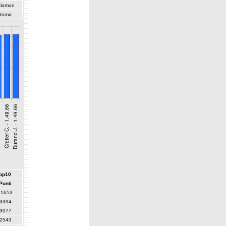
lomon
tomic
top10
Punti
11653
3394
3077
2543