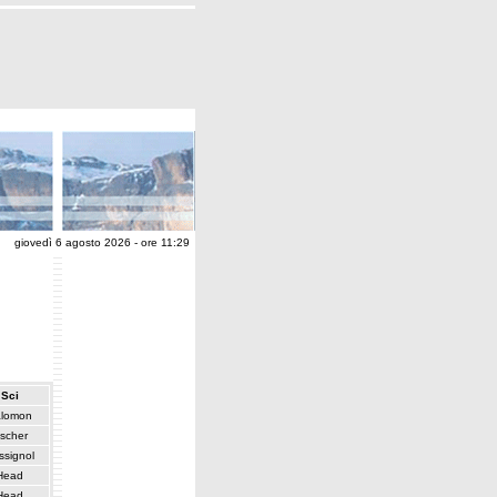
giovedì 6 agosto 2026 - ore 11:29
Sci
lomon
ischer
ssignol
Head
Head