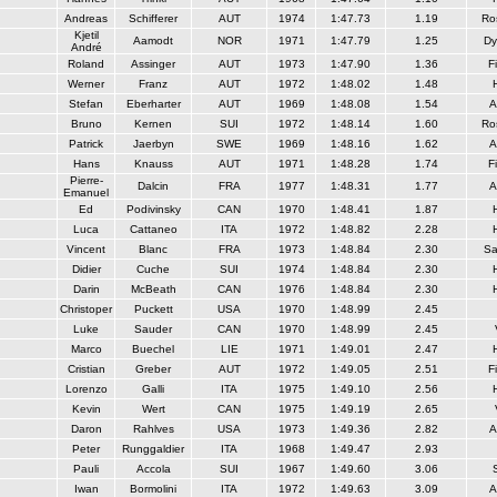
Andreas
Schifferer
AUT
1974
1:47.73
1.19
Ro
Kjetil
Aamodt
NOR
1971
1:47.79
1.25
Dy
André
Roland
Assinger
AUT
1973
1:47.90
1.36
F
Werner
Franz
AUT
1972
1:48.02
1.48
Stefan
Eberharter
AUT
1969
1:48.08
1.54
A
Bruno
Kernen
SUI
1972
1:48.14
1.60
Ro
Patrick
Jaerbyn
SWE
1969
1:48.16
1.62
A
Hans
Knauss
AUT
1971
1:48.28
1.74
F
Pierre-
Dalcin
FRA
1977
1:48.31
1.77
A
Emanuel
Ed
Podivinsky
CAN
1970
1:48.41
1.87
Luca
Cattaneo
ITA
1972
1:48.82
2.28
Vincent
Blanc
FRA
1973
1:48.84
2.30
Sa
Didier
Cuche
SUI
1974
1:48.84
2.30
Darin
McBeath
CAN
1976
1:48.84
2.30
Christoper
Puckett
USA
1970
1:48.99
2.45
Luke
Sauder
CAN
1970
1:48.99
2.45
Marco
Buechel
LIE
1971
1:49.01
2.47
Cristian
Greber
AUT
1972
1:49.05
2.51
F
Lorenzo
Galli
ITA
1975
1:49.10
2.56
Kevin
Wert
CAN
1975
1:49.19
2.65
Daron
Rahlves
USA
1973
1:49.36
2.82
A
Peter
Runggaldier
ITA
1968
1:49.47
2.93
Pauli
Accola
SUI
1967
1:49.60
3.06
Iwan
Bormolini
ITA
1972
1:49.63
3.09
A