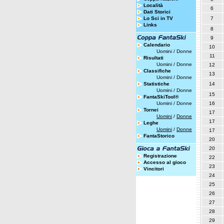
Località
6
Dati Storici
Lo Sci in TV
7
Links
8
9
Calendario
10
Uomini
/
Donne
11
Risultati
Uomini
/
Donne
12
Classifiche
13
Uomini
/
Donne
Statistiche
14
Uomini
/
Donne
15
FantaSkiTool®
Uomini
/
Donne
16
Tornei
17
Uomini
/
Donne
17
Leghe
Uomini
/
Donne
17
FantaStorico
20
20
Registrazione
22
Accesso al gioco
23
Vincitori
24
25
26
27
28
29