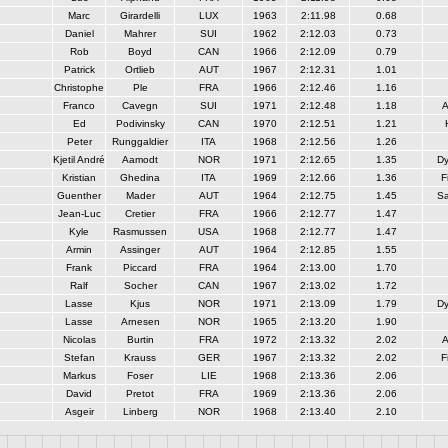
Marc
Girardelli
LUX
1963
2:11.98
0.68
Daniel
Mahrer
SUI
1962
2:12.03
0.73
Rob
Boyd
CAN
1966
2:12.09
0.79
Patrick
Ortlieb
AUT
1967
2:12.31
1.01
Christophe
Ple
FRA
1966
2:12.46
1.16
Franco
Cavegn
SUI
1971
2:12.48
1.18
A
Ed
Podivinsky
CAN
1970
2:12.51
1.21
Peter
Runggaldier
ITA
1968
2:12.56
1.26
Kjetil André
Aamodt
NOR
1971
2:12.65
1.35
Dy
Kristian
Ghedina
ITA
1969
2:12.66
1.36
F
Guenther
Mader
AUT
1964
2:12.75
1.45
S
Jean-Luc
Cretier
FRA
1966
2:12.77
1.47
Kyle
Rasmussen
USA
1968
2:12.77
1.47
Armin
Assinger
AUT
1964
2:12.85
1.55
Frank
Piccard
FRA
1964
2:13.00
1.70
Ralf
Socher
CAN
1967
2:13.02
1.72
Lasse
Kjus
NOR
1971
2:13.09
1.79
Dy
Lasse
Arnesen
NOR
1965
2:13.20
1.90
Nicolas
Burtin
FRA
1972
2:13.32
2.02
A
Stefan
Krauss
GER
1967
2:13.32
2.02
F
Markus
Foser
LIE
1968
2:13.36
2.06
David
Pretot
FRA
1969
2:13.36
2.06
Asgeir
Linberg
NOR
1968
2:13.40
2.10