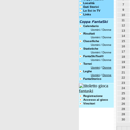
Località
7
Dati Storici
9
Lo Sci in TV
Links
10
11
12
Calendario
Uomini
/
Donne
13
Risultati
14
Uomini
/
Donne
Classifiche
15
Uomini
/
Donne
16
Statistiche
17
Uomini
/
Donne
FantaSkiTool®
18
Uomini
/
Donne
19
Tornei
19
Uomini
/
Donne
Leghe
21
Uomini
/
Donne
22
FantaStorico
23
24
25
Registrazione
26
Accesso al gioco
Vincitori
26
28
28
30