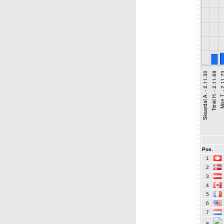
Pos.
1
2
3
4
5
6
7
8