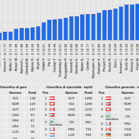
Classifica di gara
Classifica di specialità - top10
Classifica generale - 
Nazione
Punti
Pos.
Nazione
Punti
Pos.
Nazione
SUI
139
1
AUT
1398
1
AUT
NOR
129
2
SUI
1269
2
NOR
AUT
127
3
CAN
1152
3
SUI
CAN
97
4
NOR
958
4
ITA
FRA
87
5
ITA
862
5
FRA
USA
72
6
FRA
754
6
CAN
LUX
36
7
LUX
556
7
GER
ITA
30