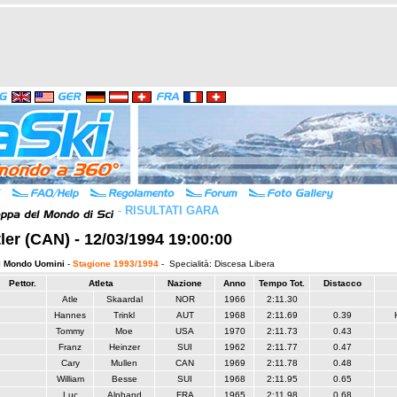
-
RISULTATI GARA
ler (CAN) - 12/03/1994 19:00:00
l Mondo Uomini
-
Stagione 1993/1994
- Specialità: Discesa Libera
Pettor.
Atleta
Nazione
Anno
Tempo Tot.
Distacco
Atle
Skaardal
NOR
1966
2:11.30
Hannes
Trinkl
AUT
1968
2:11.69
0.39
Tommy
Moe
USA
1970
2:11.73
0.43
Franz
Heinzer
SUI
1962
2:11.77
0.47
Cary
Mullen
CAN
1969
2:11.78
0.48
William
Besse
SUI
1968
2:11.95
0.65
Luc
Alphand
FRA
1965
2:11.98
0.68