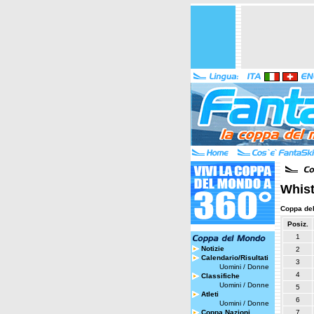
Whist
Coppa de
Posiz.
1
Notizie
2
Calendario/Risultati
3
Uomini
/
Donne
4
Classifiche
Uomini
/
Donne
5
Atleti
6
Uomini
/
Donne
Coppa Nazioni
7