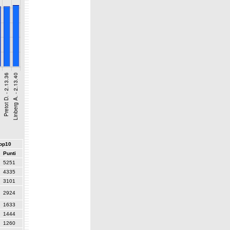
top10
Punti
5251
4335
3101
2924
1633
1444
1260