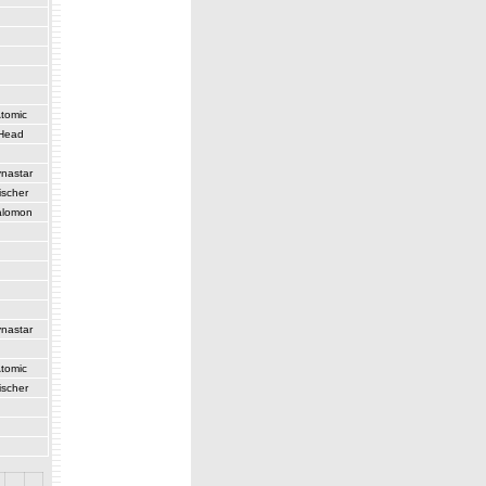
tomic
Head
nastar
ischer
alomon
nastar
tomic
ischer