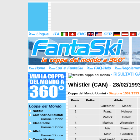
-
RISULTATI G
Whistler (CAN) - 28/02/199
Coppa del Mondo Uomini
-
Stagione 1992/1993
Posiz.
Pettor.
Atleta
1
Guenther
Mader
Notizie
2
Franz
Heinzer
Calendario/Risultati
3
Patrick
Ortlieb
Uomini
/
Donne
4
Markus
Wasmeier
Classifiche
Uomini
/
Donne
5
Atle
Skaardal
Atleti
6
Marc
Girardelli
Uomini
/
Donne
Coppa Nazioni
7
Kjetil André
Aamodt