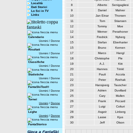
Località
8
Alberto
Senigagliesi
Dati Storici
9
Daniel
Mahrer
Lo Sci in TV
Links
10
Jan Einar
Thorsen
11
Tom
Stiansen
12
Tommy
Moe
12
Werner
Perathoner
Calendario
14
Fredrick
Nyberg
Uomini
/
Donne
15
Stefan
Eberharter
15
Bruno
Kernen
Risultati
17
Marco
Hangl
Uomini
/
Donne
18
Christophe
Ple
Classifiche
19
A.J.
Kitt
Uomini
/
Donne
20
Hannes
Trinkl
Statistiche
21
Pauli
Accola
Uomini
/
Donne
22
Peter
Rzehak
23
Hansjoerg
Tauscher
FantaSkiTool®
24
Adrien
Duvillard
Uomini
/
Donne
25
Cary
Mullen
Tornei
26
Frank
Piccard
Uomini
/
Donne
27
Luigi
Colturi
Leghe
28
Asgeir
Linberg
Uomini
/
Donne
29
Lasse
Kjus
30
Jeff
Olson
FantaStorico