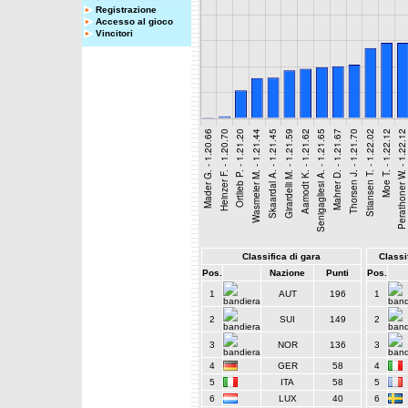
Registrazione
Accesso al gioco
Vincitori
Classifica di gara
Classif
Pos.
Nazione
Punti
Pos.
1
AUT
196
1
2
SUI
149
2
3
NOR
136
3
4
GER
58
4
5
ITA
58
5
6
LUX
40
6