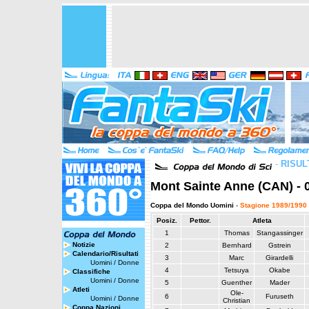
-
RISUL
Mont Sainte Anne (CAN) - 
Coppa del Mondo Uomini
-
Stagione 1989/1990
Posiz.
Pettor.
Atleta
1
Thomas
Stangassinger
Notizie
2
Bernhard
Gstrein
Calendario/Risultati
3
Marc
Girardelli
Uomini
/
Donne
4
Tetsuya
Okabe
Classifiche
Uomini
/
Donne
5
Guenther
Mader
Atleti
Ole-
6
Furuseth
Uomini
/
Donne
Christian
Coppa Nazioni