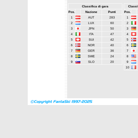
Classifica di gara
Classif
Pos.
Nazione
Punti
Pos.
1
AUT
283
1
2
LUX
60
2
3
JPN
50
3
4
ITA
47
4
5
SUI
42
5
6
NOR
40
6
7
GER
36
7
8
SWE
24
8
9
SLO
20
9
10