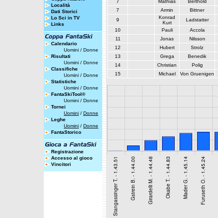
7
Mathias
Berthold
Località
7
Armin
Bittner
Dati Storici
Konrad
Lo Sci in TV
9
Ladstatter
Kurt
Links
10
Pauli
Accola
11
Jonas
Nilsson
Calendario
12
Hubert
Strolz
Uomini
/
Donne
Risultati
13
Grega
Benedik
Uomini
/
Donne
14
Christian
Polig
Classifiche
15
Michael
Von Gruenigen
Uomini
/
Donne
Statistiche
Uomini
/
Donne
FantaSkiTool®
Uomini
/
Donne
Tornei
Uomini
/
Donne
Leghe
Uomini
/
Donne
FantaStorico
Registrazione
Accesso al gioco
Vincitori