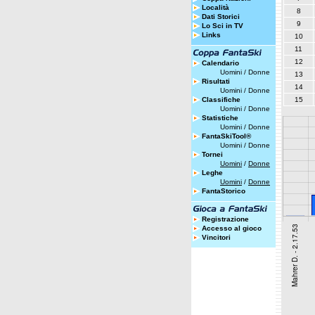
Località
8
Dati Storici
9
Lo Sci in TV
Links
10
11
12
Calendario
Uomini
/
Donne
13
Risultati
14
Uomini
/
Donne
Classifiche
15
Uomini
/
Donne
Statistiche
Uomini
/
Donne
FantaSkiTool®
Uomini
/
Donne
Tornei
Uomini
/
Donne
Leghe
Uomini
/
Donne
FantaStorico
Registrazione
Accesso al gioco
Vincitori