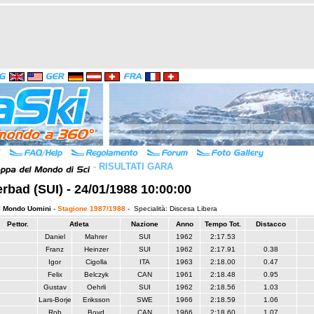
-
RISULTATI GARA
rbad (SUI) - 24/01/1988 10:00:00
l Mondo Uomini
-
Stagione 1987/1988
- Specialità: Discesa Libera
Pettor.
Atleta
Nazione
Anno
Tempo Tot.
Distacco
Daniel
Mahrer
SUI
1962
2:17.53
Franz
Heinzer
SUI
1962
2:17.91
0.38
Igor
Cigolla
ITA
1963
2:18.00
0.47
Felix
Belczyk
CAN
1961
2:18.48
0.95
Gustav
Oehrli
SUI
1962
2:18.56
1.03
Lars-Borje
Eriksson
SWE
1966
2:18.59
1.06
Rob
Boyd
CAN
1966
2:18.60
1.07