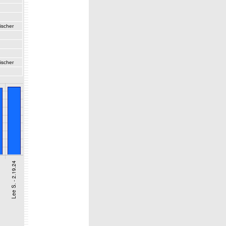
ischer
ischer