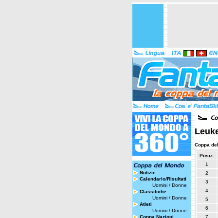
Leuke
Coppa de
Posiz.
1
Notizie
2
Calendario/Risultati
3
Uomini
/
Donne
4
Classifiche
Uomini
/
Donne
5
Atleti
6
Uomini
/
Donne
Coppa Nazioni
7