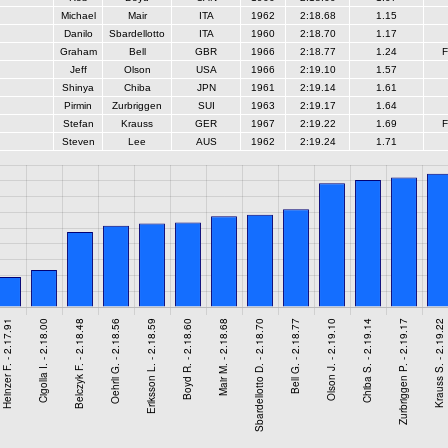
Michael
Mair
ITA
1962
2:18.68
1.15
Danilo
Sbardellotto
ITA
1960
2:18.70
1.17
Graham
Bell
GBR
1966
2:18.77
1.24
F
Jeff
Olson
USA
1966
2:19.10
1.57
Shinya
Chiba
JPN
1961
2:19.14
1.61
Pirmin
Zurbriggen
SUI
1963
2:19.17
1.64
Stefan
Krauss
GER
1967
2:19.22
1.69
F
Steven
Lee
AUS
1962
2:19.24
1.71