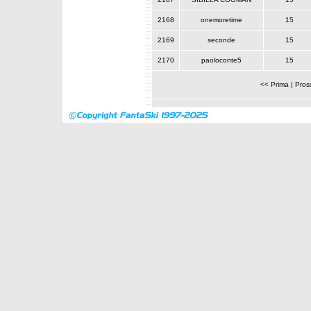
2168
onemoretime
15
2169
seconde
15
2170
paoloconte5
15
<< Prima
|
Pros