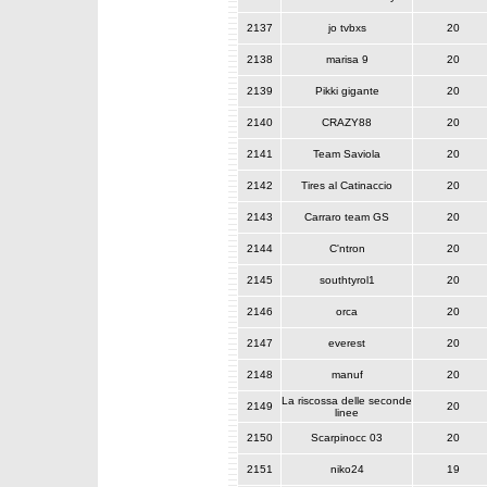
2137
jo tvbxs
20
2138
marisa 9
20
2139
Pikki gigante
20
2140
CRAZY88
20
2141
Team Saviola
20
2142
Tires al Catinaccio
20
2143
Carraro team GS
20
2144
C'ntron
20
2145
southtyrol1
20
2146
orca
20
2147
everest
20
2148
manuf
20
La riscossa delle seconde
2149
20
linee
2150
Scarpinocc 03
20
2151
niko24
19