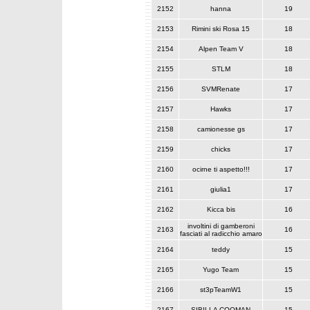
2152
hanna
19
2153
Rimini ski Rosa 15
18
2154
Alpen Team V
18
2155
STLM
18
2156
SVMRenate
17
2157
Hawks
17
2158
camionesse gs
17
2159
chicks
17
2160
ocirne ti aspetto!!!
17
2161
giulia1
17
2162
Kicca bis
16
involtini di gamberoni
2163
16
fasciati al radicchio amaro
2164
teddy
15
2165
Yugo Team
15
2166
st3pTeamW1
15
2167
SIBILLA COOMAN
15