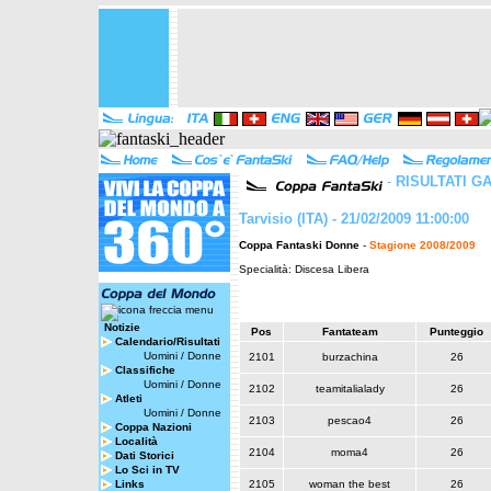
-
RISULTATI G
Tarvisio (ITA) - 21/02/2009 11:00:00
Coppa Fantaski Donne
-
Stagione 2008/2009
Specialità: Discesa Libera
Notizie
Pos
Fantateam
Punteggio
Calendario/Risultati
Uomini
/
Donne
2101
burzachina
26
Classifiche
Uomini
/
Donne
2102
teamitalialady
26
Atleti
Uomini
/
Donne
2103
pescao4
26
Coppa Nazioni
Località
2104
moma4
26
Dati Storici
Lo Sci in TV
Links
2105
woman the best
26