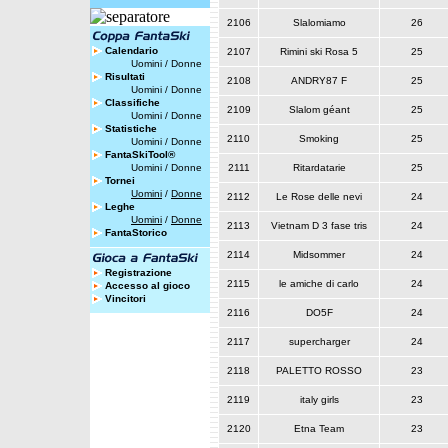
2106
Slalomiamo
26
Calendario
2107
Rimini ski Rosa 5
25
Uomini
/
Donne
Risultati
2108
ANDRY87 F
25
Uomini
/
Donne
Classifiche
2109
Slalom géant
25
Uomini
/
Donne
Statistiche
2110
Smoking
25
Uomini
/
Donne
FantaSkiTool®
Uomini
/
Donne
2111
Ritardatarie
25
Tornei
Uomini
/
Donne
2112
Le Rose delle nevi
24
Leghe
Uomini
/
Donne
2113
Vietnam D 3 fase tris
24
FantaStorico
2114
Midsommer
24
Registrazione
2115
le amiche di carlo
24
Accesso al gioco
Vincitori
2116
DO5F
24
2117
supercharger
24
2118
PALETTO ROSSO
23
2119
italy girls
23
2120
Etna Team
23