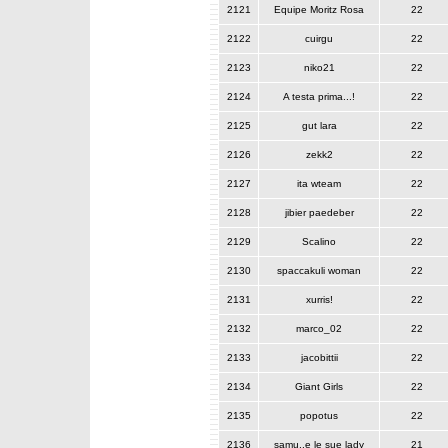
2121
Equipe Moritz Rosa
22
2122
cuirgu
22
2123
niko21
22
2124
A testa prima...!
22
2125
gut lara
22
2126
zekk2
22
2127
ita wteam
22
2128
jibier paedeber
22
2129
Scalino
22
2130
spaccakuli woman
22
2131
xurris!
22
2132
marco_02
22
2133
jacobittii
22
2134
Giant Girls
22
2135
popotus
22
2136
samu..e le sue lady
21