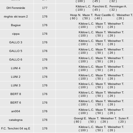
( 100 )
( 45 )
( 32 )
Kildow L.C.
Fanchini E.
Fenninger A.
DH Femminile
177
( 100 )
( 45 )
( 32 )
Hosp N.
Maze T.
Ruiz Castillo C.
Weirather T.
ringhio ski team 2
176
( 60 )
( 50 )
( 40 )
( 26 )
Kildow L.C.
Maze T.
Weirather T.
Bagiue
176
( 100 )
( 50 )
( 26 )
Kildow L.C.
Maze T.
Weirather T.
cippa
176
( 100 )
( 50 )
( 26 )
Kildow L.C.
Maze T.
Weirather T.
GALLO 3
176
( 100 )
( 50 )
( 26 )
Kildow L.C.
Maze T.
Weirather T.
GALLO 5
176
( 100 )
( 50 )
( 26 )
Kildow L.C.
Maze T.
Weirather T.
GALLO 6
176
( 100 )
( 50 )
( 26 )
Kildow L.C.
Maze T.
Weirather T.
LUNI 4
176
( 100 )
( 50 )
( 26 )
Kildow L.C.
Maze T.
Weirather T.
LUNI 2
176
( 100 )
( 50 )
( 26 )
Kildow L.C.
Maze T.
Weirather T.
LUNI 3
176
( 100 )
( 50 )
( 26 )
Kildow L.C.
Maze T.
Weirather T.
BERT 8
176
( 100 )
( 50 )
( 26 )
Kildow L.C.
Maze T.
Weirather T.
BERT 6
176
( 100 )
( 50 )
( 26 )
Kildow L.C.
Maze T.
Weirather T.
an004
176
( 100 )
( 50 )
( 26 )
Goergl E.
Maze T.
Weirather T.
Suter F.
catalogna
176
( 80 )
( 50 )
( 26 )
( 20 )
Kildow L.C.
Maze T.
Weirather T.
F.C. Tenchini 04 sq.E
176
( 100 )
( 50 )
( 26 )