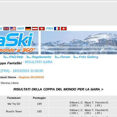
-
RISULTATI GARA
 (FRA) - 18/03/2015 11:00:00
ntaski Donne
-
Stagione 2014/2015
: Discesa Libera
Fantateam
Punteggio
Kildow L.C.
Maze T.
Fanchini E.
We Try D2
195
( 100 )
( 50 )
( 45 )
Kildow L.C.
Maze T.
Fanchini E.
Ruud's Team
195
( 100 )
( 50 )
( 45 )