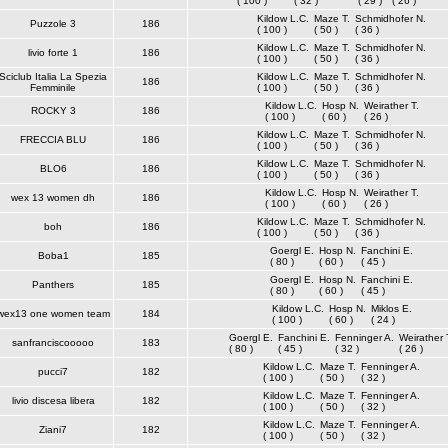
( 100 )
( 32 )
( 29 )
( 26 )
Kildow L.C.
Maze T.
Schmidhofer N.
Puzzole 3
186
( 100 )
( 50 )
( 36 )
Kildow L.C.
Maze T.
Schmidhofer N.
livio forte 1
186
( 100 )
( 50 )
( 36 )
Sciclub Italia La Spezia
Kildow L.C.
Maze T.
Schmidhofer N.
186
Femminile
( 100 )
( 50 )
( 36 )
Kildow L.C.
Hosp N.
Weirather T.
ROCKY 3
186
( 100 )
( 60 )
( 26 )
Kildow L.C.
Maze T.
Schmidhofer N.
FRECCIA BLU
186
( 100 )
( 50 )
( 36 )
Kildow L.C.
Maze T.
Schmidhofer N.
BLO6
186
( 100 )
( 50 )
( 36 )
Kildow L.C.
Hosp N.
Weirather T.
wex 13 women dh
186
( 100 )
( 60 )
( 26 )
Kildow L.C.
Maze T.
Schmidhofer N.
boh
186
( 100 )
( 50 )
( 36 )
Goergl E.
Hosp N.
Fanchini E.
Boba1
185
( 80 )
( 60 )
( 45 )
Goergl E.
Hosp N.
Fanchini E.
Panthers
185
( 80 )
( 60 )
( 45 )
Kildow L.C.
Hosp N.
Miklos E.
wex13 one women team
184
( 100 )
( 60 )
( 24 )
Goergl E.
Fanchini E.
Fenninger A.
Weirather 
sanfranciscooooo
183
( 80 )
( 45 )
( 32 )
( 26 )
Kildow L.C.
Maze T.
Fenninger A.
pucci7
182
( 100 )
( 50 )
( 32 )
Kildow L.C.
Maze T.
Fenninger A.
livio discesa libera
182
( 100 )
( 50 )
( 32 )
Kildow L.C.
Maze T.
Fenninger A.
Ziani7
182
( 100 )
( 50 )
( 32 )