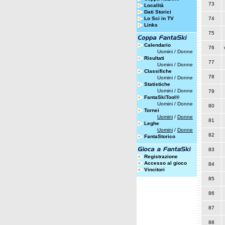
73
Località
Dati Storici
Lo Sci in TV
74
Links
75
Calendario
76
Uomini
/
Donne
Risultati
77
Uomini
/
Donne
Classifiche
78
Uomini
/
Donne
Statistiche
Uomini
/
Donne
79
FantaSkiTool®
Uomini
/
Donne
80
Tornei
Uomini
/
Donne
81
Leghe
Uomini
/
Donne
82
FantaStorico
83
Registrazione
Accesso al gioco
84
Vincitori
85
86
87
88