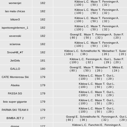
Kildow L.C.
Maze T.
Fenninger A.
womenjet
182
( 100 )
( 50 )
( 32 )
Kildow L.C.
Maze T.
Fenninger A.
las mala chicas
182
( 100 )
( 50 )
( 32 )
Kildow L.C.
Maze T.
Fenninger A.
blitzer3
182
( 100 )
( 50 )
( 32 )
Kildow L.C.
Maze T.
Fenninger A.
ispettoreginlemon_1
182
( 100 )
( 50 )
( 32 )
Goergl E.
Maze T.
Fenninger A.
Suter F.
xeverxski
182
( 80 )
( 50 )
( 32 )
( 20 )
Kildow L.C.
Maze T.
Fenninger A.
sciarosa
182
( 100 )
( 50 )
( 32 )
Kildow L.C.
Schmidhofer N.
Weirather T.
Suter 
SnowHill_#7
182
( 100 )
( 36 )
( 26 )
( 20 )
Kildow L.C.
Fenninger A.
Gut L.
Suter F.
JetGirls
181
( 100 )
( 32 )
( 29 )
( 20 )
Goergl E.
Maze T.
Weirather T.
Miklos E.
GALLO
180
( 80 )
( 50 )
( 26 )
( 24 )
Kildow L.C.
Maze T.
Gut L.
CATE Monterosa Ski
179
( 100 )
( 50 )
( 29 )
Kildow L.C.
Maze T.
Gut L.
Alaska
179
( 100 )
( 50 )
( 29 )
Kildow L.C.
Maze T.
Gut L.
FASSA SG
179
( 100 )
( 50 )
( 29 )
Kildow L.C.
Maze T.
Gut L.
livio super gigante
179
( 100 )
( 50 )
( 29 )
Kildow L.C.
Maze T.
Gut L.
PARMA SKI TEAM II
179
( 100 )
( 50 )
( 29 )
Goergl E.
Schmidhofer N.
Fenninger A.
Gut L
BIMBA JET 2
177
( 80 )
( 36 )
( 32 )
( 29 )
Kildow L.C.
Fanchini E.
Fenninger A.
donne
177