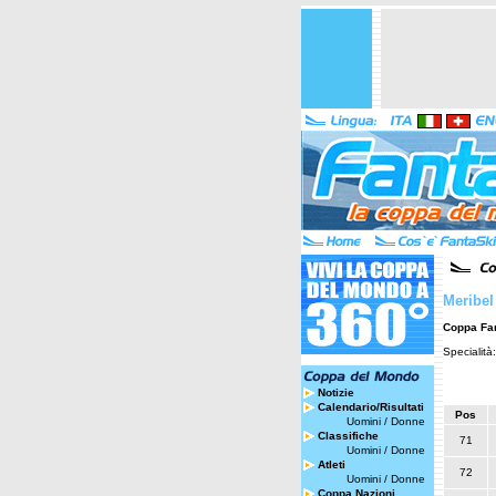
Meribel
Coppa Fa
Specialità
Notizie
Calendario/Risultati
Pos
Uomini
/
Donne
Classifiche
71
Uomini
/
Donne
Atleti
72
Uomini
/
Donne
Coppa Nazioni