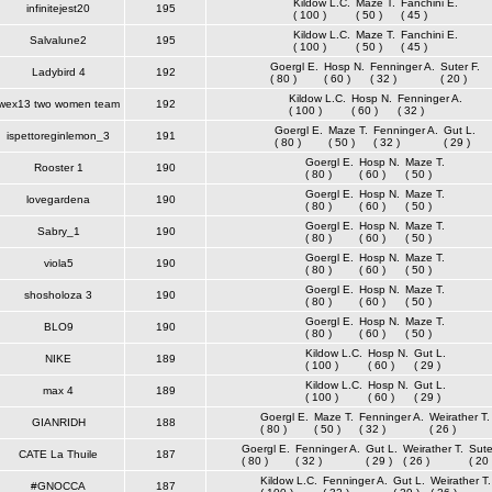
Kildow L.C.
Maze T.
Fanchini E.
infinitejest20
195
( 100 )
( 50 )
( 45 )
Kildow L.C.
Maze T.
Fanchini E.
Salvalune2
195
( 100 )
( 50 )
( 45 )
Goergl E.
Hosp N.
Fenninger A.
Suter F.
Ladybird 4
192
( 80 )
( 60 )
( 32 )
( 20 )
Kildow L.C.
Hosp N.
Fenninger A.
wex13 two women team
192
( 100 )
( 60 )
( 32 )
Goergl E.
Maze T.
Fenninger A.
Gut L.
ispettoreginlemon_3
191
( 80 )
( 50 )
( 32 )
( 29 )
Goergl E.
Hosp N.
Maze T.
Rooster 1
190
( 80 )
( 60 )
( 50 )
Goergl E.
Hosp N.
Maze T.
lovegardena
190
( 80 )
( 60 )
( 50 )
Goergl E.
Hosp N.
Maze T.
Sabry_1
190
( 80 )
( 60 )
( 50 )
Goergl E.
Hosp N.
Maze T.
viola5
190
( 80 )
( 60 )
( 50 )
Goergl E.
Hosp N.
Maze T.
shosholoza 3
190
( 80 )
( 60 )
( 50 )
Goergl E.
Hosp N.
Maze T.
BLO9
190
( 80 )
( 60 )
( 50 )
Kildow L.C.
Hosp N.
Gut L.
NIKE
189
( 100 )
( 60 )
( 29 )
Kildow L.C.
Hosp N.
Gut L.
max 4
189
( 100 )
( 60 )
( 29 )
Goergl E.
Maze T.
Fenninger A.
Weirather T.
GIANRIDH
188
( 80 )
( 50 )
( 32 )
( 26 )
Goergl E.
Fenninger A.
Gut L.
Weirather T.
Sute
CATE La Thuile
187
( 80 )
( 32 )
( 29 )
( 26 )
( 20 
Kildow L.C.
Fenninger A.
Gut L.
Weirather T.
#GNOCCA
187