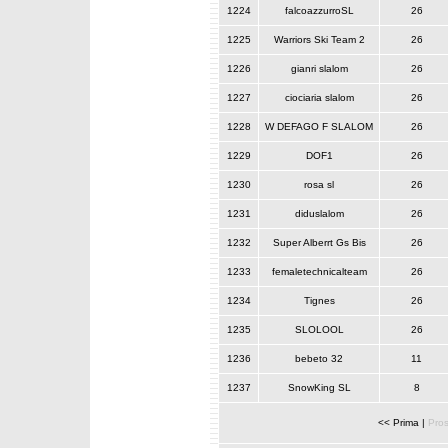
1224
falcoazzurroSL
26
1225
Warriors Ski Team 2
26
1226
gianri slalom
26
1227
ciociaria slalom
26
1228
W DEFAGO F SLALOM
26
1229
DOF1
26
1230
rosa sl
26
1231
diduslalom
26
1232
Super Alberrt Gs Bis
26
1233
femaletechnicalteam
26
1234
Tignes
26
1235
SLOLOOL
26
1236
bebeto 32
11
1237
SnowKing SL
8
<< Prima
|
Pro