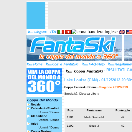
-
RISULTATI G
Lake Louise (CAN) - 01/12/2012 20:30
Coppa Fantaski Donne
-
Stagione 2012/2013
Specialità: Discesa Libera
Notizie
Calendario/Risultati
Pos
Fantateam
Punteggio
Uomini
/
Donne
Classifiche
1191
Mark Goetschl
42
Uomini
/
Donne
Atleti
1192
Geze 3
42
Uomini
/
Donne
Coppa Nazioni