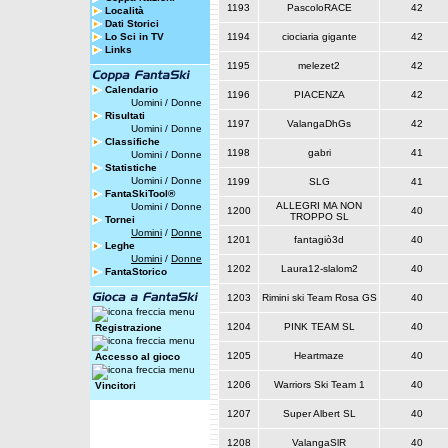
1193
PascoloRACE
42
Località
Dati Storici
Lo Sci in TV
1194
ciociaria gigante
42
Links
1195
melezet2
42
Calendario
1196
PIACENZA
42
Uomini
/
Donne
Risultati
1197
ValangaDhGs
42
Uomini
/
Donne
Classifiche
1198
gabri
41
Uomini
/
Donne
Statistiche
Uomini
/
Donne
1199
SLG
41
FantaSkiTool®
ALLEGRI MA NON
Uomini
/
Donne
1200
40
TROPPO SL
Tornei
Uomini
/
Donne
1201
fantagiò3d
40
Leghe
Uomini
/
Donne
1202
Laura12-slalom2
40
FantaStorico
1203
Rimini ski Team Rosa GS
40
1204
PINK TEAM SL
40
Registrazione
1205
Heartmaze
40
Accesso al gioco
1206
Warriors Ski Team 1
40
Vincitori
1207
Super Albert SL
40
1208
ValangaSlR
40