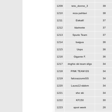
1209
teto_donne_3
39
1210
reza pahlavi
38
1211
Eiskalt!
37
1212
klarinette
37
1213
Spurio Team
37
1214
baigua
36
1215
Uops
36
1216
Gigante F.
36
1217
ringhio ski team sl/gs
34
1218
PINK TEAM GS
34
1219
falcoazzurroGS
34
1220
Laura12-slalom
34
1221
she ski
34
1222
KF150
30
1223
sport week
26