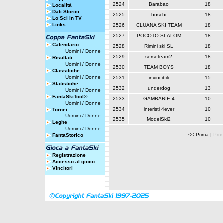
2524
Barabao
18
Località
Dati Storici
2525
boschi
18
Lo Sci in TV
Links
2526
CLUANA SKI TEAM
18
2527
POCOTO SLALOM
18
Calendario
2528
Rimini ski SL
18
Uomini
/
Donne
2529
serseteam2
18
Risultati
Uomini
/
Donne
2530
TEAM BOYS
18
Classifiche
Uomini
/
Donne
2531
invincibili
15
Statistiche
2532
underdog
13
Uomini
/
Donne
FantaSkiTool®
2533
GAMBARIE 4
10
Uomini
/
Donne
2534
interisti 4ever
10
Tornei
Uomini
/
Donne
2535
ModelSki2
10
Leghe
Uomini
/
Donne
<< Prima
|
Pro
FantaStorico
Registrazione
Accesso al gioco
Vincitori