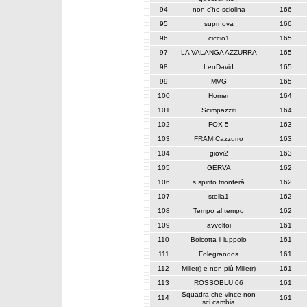
94
non c'ho sciolina
166
95
suprnova
166
96
ciccio1
165
97
LA VALANGA AZZURRA
165
98
LeoDavid
165
99
MVG
165
100
Homer
164
101
Scimpazziti
164
102
FOX 5
163
103
FRAMICazzurro
163
104
giovi2
163
105
GERVA
162
106
s.spirito trionferà
162
107
stella1
162
108
Tempo al tempo
162
109
avvoltoi
161
110
Boicotta il luppolo
161
111
Folegrandos
161
112
Mille(r) e non più Mille(r)
161
113
ROSSOBLU 06
161
Squadra che vince non
114
161
sci cambia