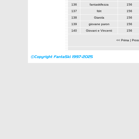
136
fantaskifezza
156
137
fdrt
156
138
Giarola
156
139
giovane paron
156
140
Giovani e Vincenti
156
<< Prima
|
Pros