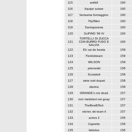
115
arditi4
160
116
équipe suisse
160
117
fantasma formaggino
160
118
Fly2Men
160
119
Santaparavia
160
120
SciPINO '96 IV
160
TORTELLI DI ZUCCA
121
CON BURRO FUSO E
160
SALVIA
122
Eh vai de bestia
159
123
Fiordokteam
159
124
WILSON
159
125
pireneiski
158
126
Scoiattoli
158
127
siete tutti dopati
158
128
slavina
158
129
GRANGE's not dead
157
130
non mettetevi nei guay
157
131
TheBestEffort
157
132
visi-tec ski team 4
157
133
actros 2
156
134
Caprette
156
135
fabiolus
156