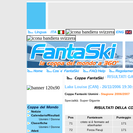
-
RISULTATI G
Lake Louise (CAN) - 26/11/2006 19:30
Coppa Fantaski Uomini
-
Stagione 2006/2007
Specialità: Super Gigante
Notizie
Calendario/Risultati
Pos
Fantateam
Punteggio
Uomini
/
Donne
cristo si è fermato ad
Classifiche
71
171
eberharter
Uomini
/
Donne
72
Forza Fieuji
171
Atleti