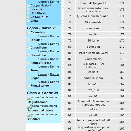
Uomini
/
Donne
73
Fuoco d'Olympia SL
171
Coppa Nazioni
la leonessa sulla pista
Località
74
171
che scotta
Dati Storici
75
Questa è quella buona!
171
Lo Sci in TV
Links
76
SkyTeamM2
171
77
sventoea
171
Calendario
78
toni04
171
Uomini
/
Donne
Risultati
79
fill..iamo
170
Uomini
/
Donne
80
peter pan
170
Classifiche
Uomini
/
Donne
81
Pollon combina Guay
170
Statistiche
Uomini
/
Donne
82
Vinciamo Noi
170
FantaSkiTool®
CRESPELLE AI
83
169
Uomini
/
Donne
CARCIOFI
Tornei
84
carrie 5
168
Uomini
/
Donne
Leghe
85
paron in libera
168
Uomini
/
Donne
86
laura13
167
FantaStorico
87
RR_Sq8
167
88
toni02
167
Bourque!.. Scusate. ho
Registrazione
89
166
mangiato troppo.
90
fulgor
166
Accesso al gioco
91
giovi7
166
Vincitori
harry pranger e il culo di
92
166
fuoco
in quanti mi si rompono
93
166
quest'anno?