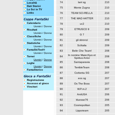
74
larri sg
210
Località
Dati Storici
75
Monte Zugna
210
Lo Sci in TV
Links
76
TEAM SCI-RELLA
210
77
THE MAD HATTER
210
Calendario
78
uc2
210
Uomini
/
Donne
79
ETRUSCO 9
209
Risultati
Uomini
/
Donne
80
G 7
209
Classifiche
Uomini
/
Donne
81
gli sbronzi
209
Statistiche
82
SciItalia
209
Uomini
/
Donne
FantaSkiTool®
83
Belin Che Team!
208
Uomini
/
Donne
In nomine Maier,Kjus et
Tornei
84
208
Spiritus Antor
Uomini
/
Donne
85
Santaparavia
208
Leghe
Uomini
/
Donne
86
TerribleTeam
208
FantaStorico
87
Corbetta SG
207
88
eos sg
207
Registrazione
Accesso al gioco
89
Os The Boss
207
Vincitori
90
W.P.m.2
207
91
AntiUSA
206
92
kluesse76
206
93
Cosmopolitan
205
94
Lippoteam
205