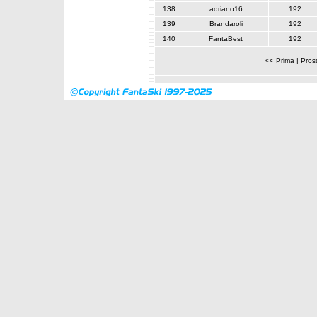
138
adriano16
192
139
Brandaroli
192
140
FantaBest
192
<< Prima
|
Pros