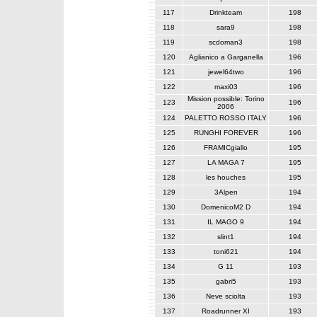
117
Drinkteam
198
118
sara9
198
119
scdoman3
198
120
Aglianico a Garganella
196
121
jewel64two
196
122
maxi03
196
Mission possible: Torino
123
196
2006
124
PALETTO ROSSO ITALY
196
125
RUNGHI FOREVER
196
126
FRAMICgiallo
195
127
LA MAGA 7
195
128
les houches
195
129
3Alpen
194
130
DomenicoM2 D
194
131
IL MAGO 9
194
132
slint1
194
133
toni621
194
134
G 11
193
135
gabri5
193
136
Neve sciolta
193
137
Roadrunner XI
193