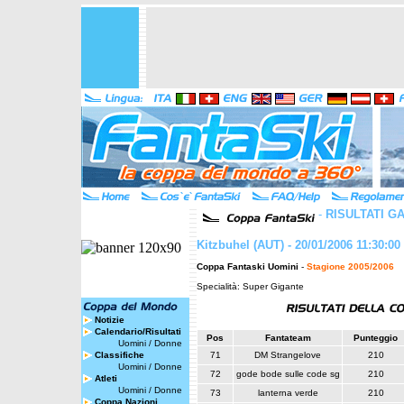
-
RISULTATI G
Kitzbuhel (AUT) - 20/01/2006 11:30:00
Coppa Fantaski Uomini
-
Stagione 2005/2006
Specialità: Super Gigante
Notizie
Calendario/Risultati
Pos
Fantateam
Punteggio
Uomini
/
Donne
Classifiche
71
DM Strangelove
210
Uomini
/
Donne
72
gode bode sulle code sg
210
Atleti
Uomini
/
Donne
73
lanterna verde
210
Coppa Nazioni