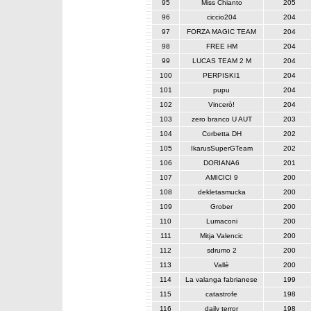
95
Miss Chianto
205
96
ciccio204
204
97
FORZA MAGIC TEAM
204
98
FREE HM
204
99
LUCAS TEAM 2 M
204
100
PERPISKI1
204
101
pupu
204
102
Vincerò!
204
103
zero branco U AUT
203
104
Corbetta DH
202
105
IkarusSuperGTeam
202
106
DORIANA6
201
107
AMICICI 9
200
108
dekletasmucka
200
109
Grober
200
110
Lumaconi
200
111
Mitja Valencic
200
112
sdrumo 2
200
113
Vallè
200
114
La valanga fabrianese
199
115
catastrofe
198
116
daily terror
198