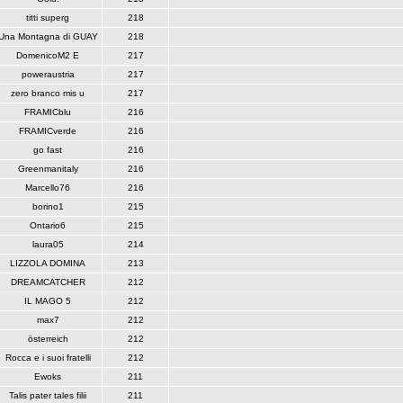
titti superg
218
Una Montagna di GUAY
218
DomenicoM2 E
217
poweraustria
217
zero branco mis u
217
FRAMICblu
216
FRAMICverde
216
go fast
216
Greenmanitaly
216
Marcello76
216
borino1
215
Ontario6
215
laura05
214
LIZZOLA DOMINA
213
DREAMCATCHER
212
IL MAGO 5
212
max7
212
österreich
212
Rocca e i suoi fratelli
212
Ewoks
211
Talis pater tales filii
211