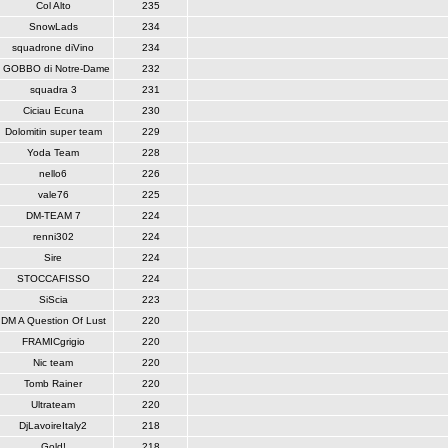
Col Alto
235
SnowLads
234
squadrone diVino
234
il GOBBO di Notre-Dame
232
squadra 3
231
Ciciau Ecuna
230
Dolomitin super team
229
Yoda Team
228
nello6
226
vale76
225
DM-TEAM 7
224
renni302
224
Sire
224
STOCCAFISSO
224
SiScia
223
DM A Question Of Lust
220
FRAMICgrigio
220
Nic team
220
Tomb Rainer
220
Ultrateam
220
DjLavoireItaly2
218
Gold!
218