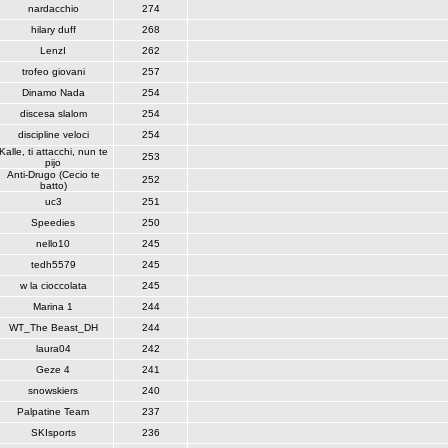
nardacchio
274
hilary duff
268
LenzI
262
trofeo giovani
257
Dinamo Nada
254
discesa slalom
254
discipline veloci
254
Kalle, ti attacchi, nun te
253
pijo
Anti-Drugo (Cecio te
252
batto)
uc3
251
Speedies
250
nello10
245
tedh5579
245
w la cioccolata
245
Marina 1
244
WT_The Beast_DH
244
laura04
242
Geze 4
241
snowskiers
240
Palpatine Team
237
SKIsports
236