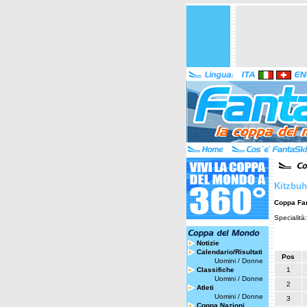
Kitzbuh
Coppa Fa
Specialità
Notizie
Calendario/Risultati
Pos
Uomini
/
Donne
Classifiche
1
Uomini
/
Donne
2
Atleti
Uomini
/
Donne
3
Coppa Nazioni