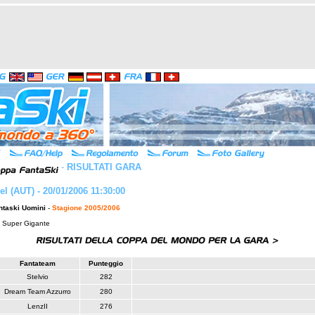
-
RISULTATI GARA
el (AUT) - 20/01/2006 11:30:00
ntaski Uomini
-
Stagione 2005/2006
: Super Gigante
Fantateam
Punteggio
Stelvio
282
Dream Team Azzurro
280
LenzII
276