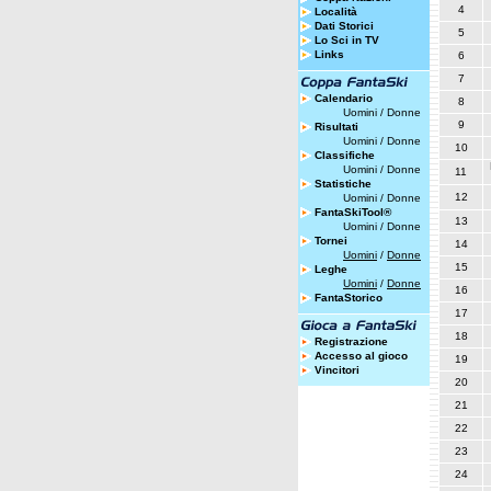
4
Località
Dati Storici
5
Lo Sci in TV
Links
6
7
Calendario
8
Uomini
/
Donne
9
Risultati
Uomini
/
Donne
10
Classifiche
Uomini
/
Donne
11
Statistiche
12
Uomini
/
Donne
FantaSkiTool®
13
Uomini
/
Donne
Tornei
14
Uomini
/
Donne
15
Leghe
Uomini
/
Donne
16
FantaStorico
17
18
Registrazione
Accesso al gioco
19
Vincitori
20
21
22
23
24