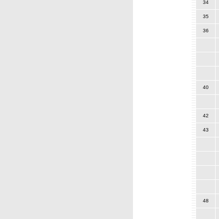
34
35
36
40
42
43
48