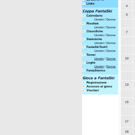
Links
4
5
Calendario
Uomini
/
Donne
Risultati
Uomini
/
Donne
Classifiche
7
Uomini
/
Donne
Statistiche
Uomini
/
Donne
FantaSkiTool®
Uomini
/
Donne
Tornei
10
Uomini
/
Donne
Leghe
Uomini
/
Donne
FantaStorico
Registrazione
13
Accesso al gioco
Vincitori
15
17
18