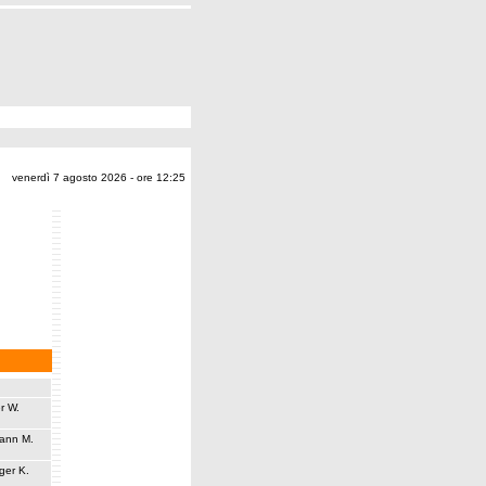
venerdì 7 agosto 2026 - ore 12:25
r W.
ann M.
ger K.