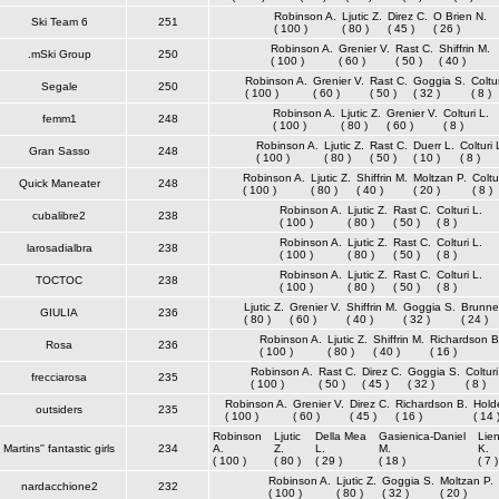
Robinson A.
Ljutic Z.
Direz C.
O Brien N.
Ski Team 6
251
( 100 )
( 80 )
( 45 )
( 26 )
Robinson A.
Grenier V.
Rast C.
Shiffrin M.
.mSki Group
250
( 100 )
( 60 )
( 50 )
( 40 )
Robinson A.
Grenier V.
Rast C.
Goggia S.
Coltur
Segale
250
( 100 )
( 60 )
( 50 )
( 32 )
( 8 )
Robinson A.
Ljutic Z.
Grenier V.
Colturi L.
femm1
248
( 100 )
( 80 )
( 60 )
( 8 )
Robinson A.
Ljutic Z.
Rast C.
Duerr L.
Colturi 
Gran Sasso
248
( 100 )
( 80 )
( 50 )
( 10 )
( 8 )
Robinson A.
Ljutic Z.
Shiffrin M.
Moltzan P.
Coltu
Quick Maneater
248
( 100 )
( 80 )
( 40 )
( 20 )
( 8 )
Robinson A.
Ljutic Z.
Rast C.
Colturi L.
cubalibre2
238
( 100 )
( 80 )
( 50 )
( 8 )
Robinson A.
Ljutic Z.
Rast C.
Colturi L.
larosadialbra
238
( 100 )
( 80 )
( 50 )
( 8 )
Robinson A.
Ljutic Z.
Rast C.
Colturi L.
TOCTOC
238
( 100 )
( 80 )
( 50 )
( 8 )
Ljutic Z.
Grenier V.
Shiffrin M.
Goggia S.
Brunne
GIULIA
236
( 80 )
( 60 )
( 40 )
( 32 )
( 24 )
Robinson A.
Ljutic Z.
Shiffrin M.
Richardson B
Rosa
236
( 100 )
( 80 )
( 40 )
( 16 )
Robinson A.
Rast C.
Direz C.
Goggia S.
Colturi
frecciarosa
235
( 100 )
( 50 )
( 45 )
( 32 )
( 8 )
Robinson A.
Grenier V.
Direz C.
Richardson B.
Hold
outsiders
235
( 100 )
( 60 )
( 45 )
( 16 )
( 14 
Robinson
Ljutic
Della Mea
Gasienica-Daniel
Lie
Martins'' fantastic girls
234
A.
Z.
L.
M.
K.
( 100 )
( 80 )
( 29 )
( 18 )
( 7 )
Robinson A.
Ljutic Z.
Goggia S.
Moltzan P.
nardacchione2
232
( 100 )
( 80 )
( 32 )
( 20 )