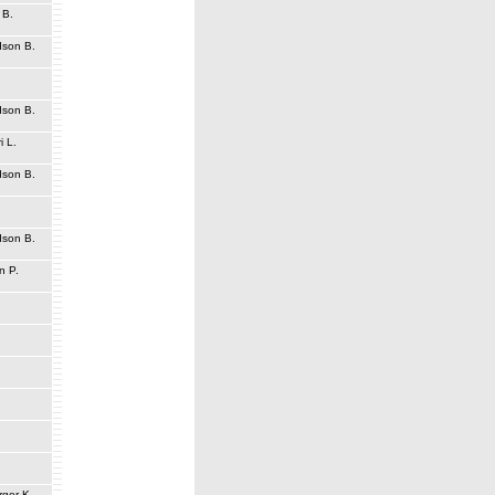
 B.
dson B.
dson B.
i L.
dson B.
dson B.
n P.
rger K.