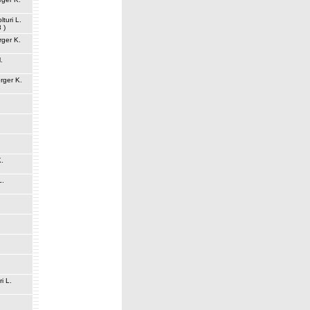
lturi L.
8 )
rger K.
.
rger K.
K.
L.
ri L.