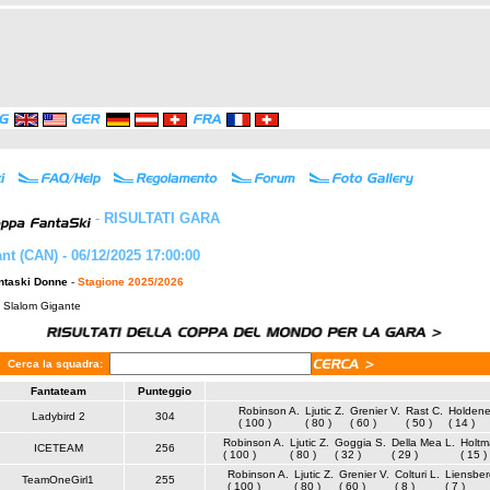
-
RISULTATI GARA
nt (CAN) - 06/12/2025 17:00:00
ntaski Donne
-
Stagione 2025/2026
: Slalom Gigante
Cerca la squadra:
Fantateam
Punteggio
Robinson A.
Ljutic Z.
Grenier V.
Rast C.
Holdene
Ladybird 2
304
( 100 )
( 80 )
( 60 )
( 50 )
( 14 )
Robinson A.
Ljutic Z.
Goggia S.
Della Mea L.
Holtm
ICETEAM
256
( 100 )
( 80 )
( 32 )
( 29 )
( 15 )
Robinson A.
Ljutic Z.
Grenier V.
Colturi L.
Liensber
TeamOneGirl1
255
( 100 )
( 80 )
( 60 )
( 8 )
( 7 )