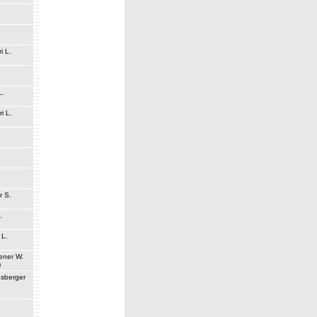
i L.
L.
ri L.
r S.
.
 L.
ener W.
)
nsberger