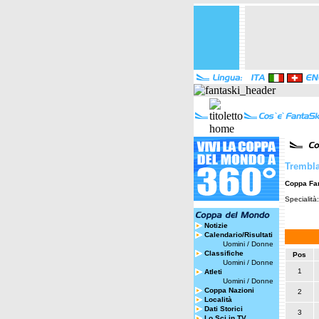
Trembla
Coppa Fa
Specialità
Notizie
Calendario/Risultati
Uomini
/
Donne
Classifiche
Pos
Uomini
/
Donne
1
Atleti
Uomini
/
Donne
Coppa Nazioni
2
Località
Dati Storici
3
Lo Sci in TV