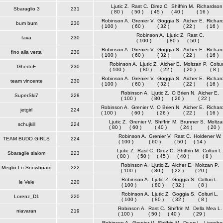
Ljutic Z.
Rast C.
Direz C.
Shiffrin M.
Richardson
Sbaraglio 3
231
( 80 )
( 50 )
( 45 )
( 40 )
( 16 )
Robinson A.
Grenier V.
Goggia S.
Aicher E.
Richar
bum bum
230
( 100 )
( 60 )
( 32 )
( 22 )
( 16 )
Robinson A.
Ljutic Z.
Rast C.
fava
230
( 100 )
( 80 )
( 50 )
Robinson A.
Grenier V.
Goggia S.
Aicher E.
Richar
fino alla vetta
230
( 100 )
( 60 )
( 32 )
( 22 )
( 16 )
Robinson A.
Ljutic Z.
Aicher E.
Moltzan P.
Coltur
GhedoF
230
( 100 )
( 80 )
( 22 )
( 20 )
( 8 )
Robinson A.
Grenier V.
Goggia S.
Aicher E.
Richar
team vincente
230
( 100 )
( 60 )
( 32 )
( 22 )
( 16 )
Robinson A.
Ljutic Z.
O Brien N.
Aicher E.
SuperSki7
228
( 100 )
( 80 )
( 26 )
( 22 )
Robinson A.
Grenier V.
O Brien N.
Aicher E.
Richar
jetgirl
224
( 100 )
( 60 )
( 26 )
( 22 )
( 16 )
Ljutic Z.
Grenier V.
Shiffrin M.
Brunner S.
Moltza
schujkill
224
( 80 )
( 60 )
( 40 )
( 24 )
( 20 )
Robinson A.
Grenier V.
Rast C.
Holdener W.
TEAM BUDO GIRLS
224
( 100 )
( 60 )
( 50 )
( 14 )
Ljutic Z.
Rast C.
Direz C.
Shiffrin M.
Colturi L.
Sbaraglie slalom
223
( 80 )
( 50 )
( 45 )
( 40 )
( 8 )
Robinson A.
Ljutic Z.
Aicher E.
Moltzan P.
Meglio Lo Snowboard
222
( 100 )
( 80 )
( 22 )
( 20 )
Robinson A.
Ljutic Z.
Goggia S.
Colturi L.
le Vele
220
( 100 )
( 80 )
( 32 )
( 8 )
Robinson A.
Ljutic Z.
Goggia S.
Colturi L.
Lorenz_D1
220
( 100 )
( 80 )
( 32 )
( 8 )
Robinson A.
Rast C.
Shiffrin M.
Della Mea L.
niavaran
219
( 100 )
( 50 )
( 40 )
( 29 )
Robinson A.
Grenier V.
Shiffrin M.
Duerr L.
Liensbe