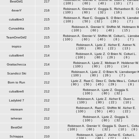
BestGirl1
217
( 100 )
( 60 )
( 40 )
( 10 )
( 7 )
Robinson A.
Grenier V.
Goggia S.
Richardson B.
Co
4everY
216
( 100 )
( 60 )
( 32 )
( 16 )
( 
Robinson A.
Rast C.
Goggia S.
O Brien N.
Liensbe
cubalibre3
215
( 100 )
( 50 )
( 32 )
( 26 )
( 7 )
Robinson A.
Grenier V.
Shiffrin M.
Holtmann M
Curvadritta
215
( 100 )
( 60 )
( 40 )
( 15 )
Robinson A.
Grenier V.
Shiffrin M.
Colturi L.
Liensbe
TeamOneGirl2
215
( 100 )
( 60 )
( 40 )
( 8 )
( 7 )
Robinson A.
Ljutic Z.
Aicher E.
Astner N.
tropico
215
( 100 )
( 80 )
( 22 )
( 13 )
Robinson A.
Ljutic Z.
O Brien N.
Colturi L.
cubalibre4
214
( 100 )
( 80 )
( 26 )
( 8 )
Robinson A.
Ljutic Z.
Moltzan P.
Holdener W.
Grattachecca
214
( 100 )
( 80 )
( 20 )
( 14 )
Robinson A.
Ljutic Z.
O Brien N.
Liensberger 
Scandicci Ski
213
( 100 )
( 80 )
( 26 )
( 7 )
Ljutic Z.
Rast C.
Direz C.
Della Mea L.
Colturi 
Born to Run
212
( 80 )
( 50 )
( 45 )
( 29 )
( 8 )
Robinson A.
Ljutic Z.
Goggia S.
cubalibre6
212
( 100 )
( 80 )
( 32 )
Robinson A.
Ljutic Z.
Aicher E.
Duerr L.
Ladybird 7
212
( 100 )
( 80 )
( 22 )
( 10 )
Robinson A.
Rast C.
Shiffrin M.
Aicher E.
mioteam
212
( 100 )
( 50 )
( 40 )
( 22 )
Robinson A.
Ljutic Z.
Goggia S.
teheran
212
( 100 )
( 80 )
( 32 )
Robinson A.
Grenier V.
Goggia S.
Duerr L.
Coltu
BestGirl
210
( 100 )
( 60 )
( 32 )
( 10 )
( 8 )
Robinson A.
Ljutic Z.
Aicher E.
Colturi L.
Schiappa
210
( 100 )
( 80 )
( 22 )
( 8 )