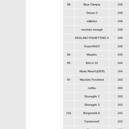
88
Blue Olimpia
166
Dream 3
166
millefiori
166
muottas muraglt
166
PAOLINO FIGHETTINO 4
166
SuperSki23
166
94
Marplec
165
95
BALU 10
164
Maria Riesch(GER)
164
97
Maurizio Fondriest
163
nelblu
163
Sbaraglio 2
163
Sbaraglio 3
163
101
Bergamelli S.
162
Camiones6
162