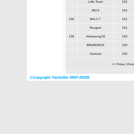
Lollo Team
152
WU-3
152
136
BALU 7
151
Rougezi
151
138
Almaracing78
150
BRUNOSKI5
150
Camozzi
150
<< Prima
|
Pros