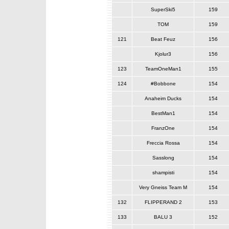
SuperSki5
159
TOM
159
121
Beat Feuz
156
Kjolur3
156
123
TeamOneMan1
155
124
#Bobbone
154
Anaheim Ducks
154
BestMan1
154
FranzOne
154
Freccia Rossa
154
Sasslong
154
shampisti
154
Very Gneiss Team M
154
132
FLIPPERAND 2
153
133
BALU 3
152