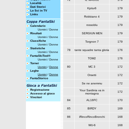
Località
Dati Storici
Kjolur6
179
Lo Sci in TV
Links
Robbiano 4
179
rossoblu
179
Calendario
Uomini
/
Donne
Risultati
SERGIUN MEN
179
Uomini
/
Donne
Classifiche
Torgnon 7
179
Uomini
/
Donne
Statistiche
78
tante squadre tanta gloria
176
Uomini
/
Donne
FantaSkiTool®
TOM2
176
Uomini
/
Donne
Tornei
80
MC 3
172
Uomini
/
Donne
Leghe
Uomini
/
Donne
Orsetti
172
FantaStorico
Se ne anemmu
172
Registrazione
Your Sardinia va in
172
Accesso al gioco
montagna
Vincitori
84
AL16FC
170
85
BIRDY
169
86
iRincoRincoBronchi
168
WU-6
168