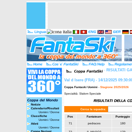
-
RISULTATI G
Val d Isere (FRA) - 14/12/2025 09:30:0
Coppa Fantaski Uomini
-
Stagione 2025/2026
Specialità: Slalom Speciale
Notizie
Calendario/Risultati
Cerca la squadra:
Uomini
/
Donne
Classifiche
Pos
Fantateam
Punteggio
Uomini
/
Donne
71
pedraces
180
Atleti
Uomini
/
Donne
Coppa Nazioni
72
IL MAGO2
179