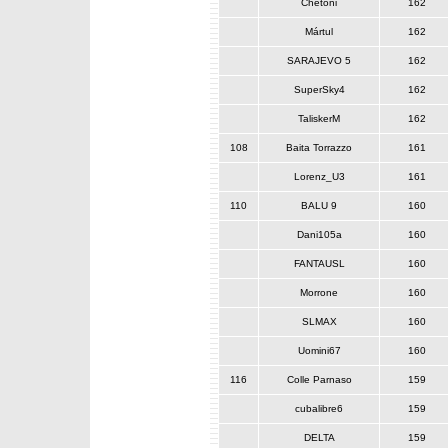
Chetoni
162
Mártul
162
SARAJEVO 5
162
SuperSky4
162
TaliskerM
162
108
Baita Torrazzo
161
Lorenz_U3
161
110
BALU 9
160
Dani105a
160
FANTAUSL
160
Morrone
160
SLMAX
160
Uomini67
160
116
Colle Parnaso
159
cubalibre6
159
DELTA
159