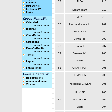
72
ALFA
210
Località
Dati Storici
Lo Sci in TV
Dream Team
210
Links
MC 1
210
Calendario
75
Lancia Montecarlo
209
Uomini
/
Donne
Risultati
Ski Team 7
209
Uomini
/
Donne
Classifiche
Uomini
/
Donne
UominiTop
209
Statistiche
Uomini
/
Donne
78
DonaD
207
FantaSkiTool®
Uomini
/
Donne
79
Bussolocia1
206
Tornei
Uomini
/
Donne
Neve1
206
Leghe
Uomini
/
Donne
FantaStorico
81
GIANRI TOP
205
IL MAGO5
205
Registrazione
Accesso al gioco
Incoscienti Giovani
205
Vincitori
LILLY SKI
205
85
red hot DH
204
Skilift
204