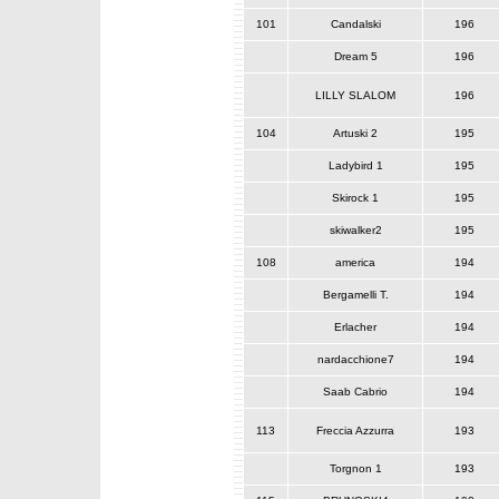
101
Candalski
196
Dream 5
196
LILLY SLALOM
196
104
Artuski 2
195
Ladybird 1
195
Skirock 1
195
skiwalker2
195
108
america
194
Bergamelli T.
194
Erlacher
194
nardacchione7
194
Saab Cabrio
194
113
Freccia Azzurra
193
Torgnon 1
193