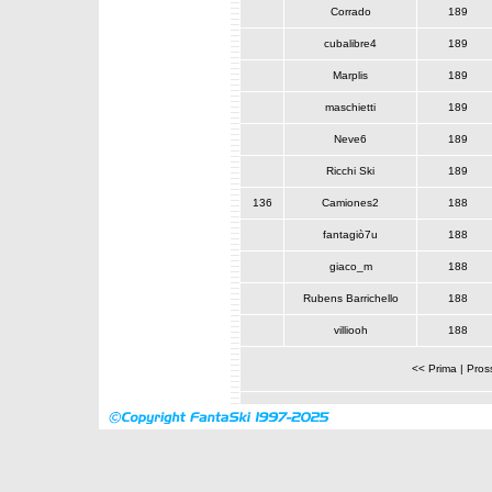
Corrado
189
cubalibre4
189
Marplis
189
maschietti
189
Neve6
189
Ricchi Ski
189
136
Camiones2
188
fantagiò7u
188
giaco_m
188
Rubens Barrichello
188
villiooh
188
<< Prima
|
Pros