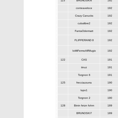
115
BRUNOSKI4
192
conteaveloce
192
Crazy Canucks
192
cubalibre2
192
FantaOdermatt
192
FLIPPERAND 8
192
IoMiFermoAlRifugio
192
122
CAS
191
tinuz
191
Torgnon 6
191
125
frecciazzurra
190
lupo1
190
Torgnon 2
190
128
Bintn fetzn fohrn
189
BRUNOSKI7
189