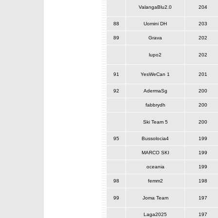
ValangaBlu2.0
204
88
Uomini DH
203
89
Grava
202
lupo2
202
91
YesWeCan 1
201
92
AdermaSg
200
fabbrydh
200
Ski Team 5
200
95
Bussolocia4
199
MARCO SKI
199
oceania
199
98
femm2
198
99
Joma Team
197
Laga2025
197