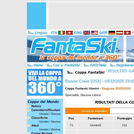
-
RISULTATI G
Beaver Creek (USA) - 04/12/2025 19:0
Coppa Fantaski Uomini
-
Stagione 2025/2026
Specialità: Discesa Libera
Notizie
Calendario/Risultati
Cerca la squadra:
Uomini
/
Donne
Classifiche
Pos
Fantateam
Punteggio
Uomini
/
Donne
71
Uomini3
211
Atleti
Uomini
/
Donne
Coppa Nazioni