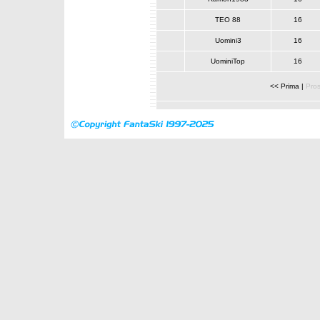
TEO 88
16
Uomini3
16
UominiTop
16
<< Prima
|
Pro