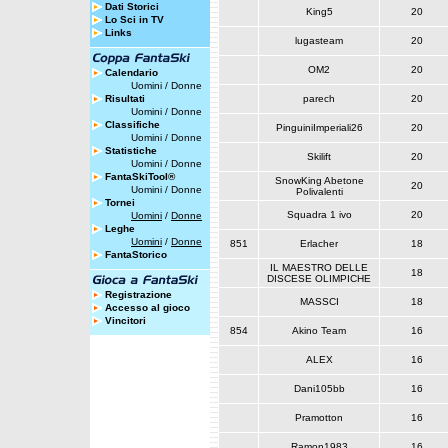
Dati Storici
King5
20
Lo Sci in TV
Links
lugasteam
20
OM2
20
Calendario
Uomini
/
Donne
Risultati
parech
20
Uomini
/
Donne
Classifiche
PinguiniImperiali26
20
Uomini
/
Donne
Statistiche
Skilift
20
Uomini
/
Donne
FantaSkiTool®
SnowKing Abetone
20
Uomini
/
Donne
Polivalenti
Tornei
Squadra 1 ivo
20
Uomini
/
Donne
Leghe
Uomini
/
Donne
851
Erlacher
18
FantaStorico
IL MAESTRO DELLE
18
DISCESE OLIMPICHE
Registrazione
MASSCI
18
Accesso al gioco
Vincitori
854
Akino Team
16
ALEX
16
Dani105bb
16
Pramotton
16
Ramon1983
16