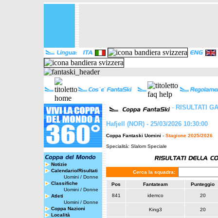
-
RISULTATI G
Hafjell (NOR) - 25/03/2026 10:30:00
Coppa Fantaski Uomini
-
Stagione 2025/2026
Specialità: Slalom Speciale
Notizie
Calendario/Risultati
Cerca la squadra:
Uomini
/
Donne
Classifiche
Pos
Fantateam
Punteggio
Uomini
/
Donne
841
idemco
20
Atleti
Uomini
/
Donne
Coppa Nazioni
King3
20
Località