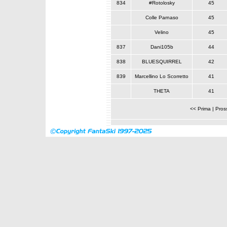
834
#Rotolosky
45
Colle Parnaso
45
Velino
45
837
Dani105b
44
838
BLUESQUIRREL
42
839
Marcellino Lo Scorretto
41
THETA
41
<< Prima
|
Pros