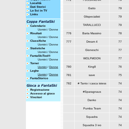
Località
Dati Storici
Gatto
79
Lo Sci in TV
Links
Glispecialisti
79
TARALLUCCI
79
Calendario
Uomini
/
Donne
Risultati
776
Barta Massino
78
Uomini
/
Donne
Classifiche
777
Dream 4
77
Uomini
/
Donne
Statistiche
Gioneschi
77
Uomini
/
Donne
FantaSkiTool®
WOLFMOON
77
Uomini
/
Donne
Tornei
780
King8
76
Uomini
/
Donne
Leghe
Uomini
/
Donne
781
save
75
FantaStorico
782
# Tanto i casca istess
74
Registrazione
#Sparagnaus
74
Accesso al gioco
Vincitori
Danko
74
Pumba Team
74
Squadra
74
Squadra 3 ivo
74