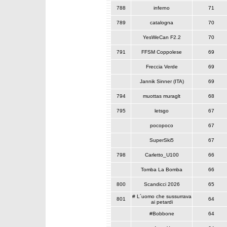
788
inferno
71
789
catalogna
70
YesWeCan F2.2
70
791
FFSM Coppolese
69
Freccia Verde
69
Jannik Sinner (ITA)
69
794
muottas muraglt
68
795
letsgo
67
pocopoco
67
SuperSki5
67
798
Carletto_U100
66
Tomba La Bomba
66
800
Scandicci 2026
65
# L´uomo che sussurrava
801
64
ai petardi
#Bobbone
64