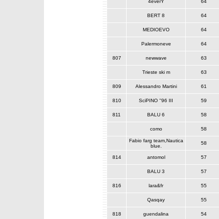
4everY
64
BERT 8
64
MEDIOEVO
64
Palermoneve
64
807
newwave
63
Trieste ski m
63
809
Alessandro Martini
61
810
SciPINO ''96 III
59
811
BALU 6
58
como
58
Fabio farg team,Nautica
58
blue.
814
antomol
57
BALU 3
57
816
lara&fr
55
Qasqay
55
818
guendalina
54