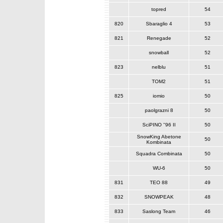
topred
54
820
Sbaraglio 4
53
821
Renegade
52
snowball
52
823
nelblu
51
TOM2
51
825
iomio
50
paolgrazni 8
50
SciPINO ''96 II
50
SnowKing Abetone
50
Kombinata
Squadra Combinata
50
WU-6
50
831
TEO 88
49
832
SNOWPEAK
48
833
Saslong Team
46