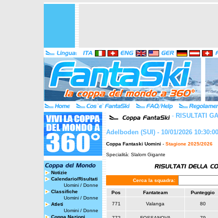
-
RISULTATI G
Adelboden (SUI) - 10/01/2026 10:30:0
Coppa Fantaski Uomini
-
Stagione 2025/2026
Specialità: Slalom Gigante
Notizie
Calendario/Risultati
Cerca la squadra:
Uomini
/
Donne
Classifiche
Pos
Fantateam
Punteggio
Uomini
/
Donne
771
Valanga
80
Atleti
Uomini
/
Donne
Coppa Nazioni
772
FOSSANOVA
79