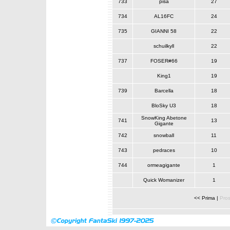
733
pisa
27
734
AL16FC
24
735
GIANNI 58
22
schuilkyll
22
737
FOSER#66
19
King1
19
739
Barcella
18
BloSky U3
18
SnowKing Abetone
741
13
Gigante
742
snowball
11
743
pedraces
10
744
ormeagigante
1
Quick Womanizer
1
<< Prima
|
Pro