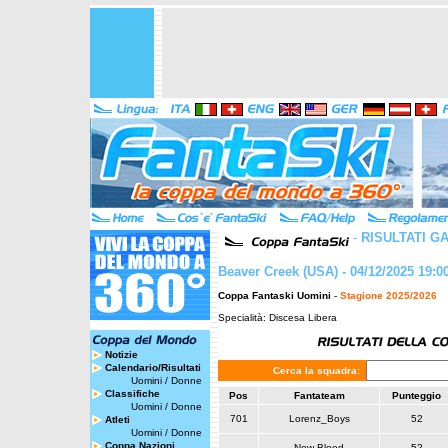
-
RISULTATI G
Beaver Creek (USA) - 04/12/2025 19:0
Coppa Fantaski Uomini
-
Stagione 2025/2026
Specialità: Discesa Libera
Notizie
Calendario/Risultati
Cerca la squadra:
Uomini
/
Donne
Classifiche
Pos
Fantateam
Punteggio
Uomini
/
Donne
701
Lorenz_Boys
52
Atleti
Uomini
/
Donne
Coppa Nazioni
New Blood
52