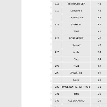
718
YesWeCan SLV
43
719
Ladybird 6
42
Lenny M Ita
42
721
AMBR 26
41
TOM
41
723
FORZAFEDE
40
Uomini2
40
725
la villa
34
OM1
34
727
OM3
33
728
JANUS 58
32
lucca
32
730
PAOLINO FIGHETTINO 5
31
731
dizin
30
732
ALESSANDRO
29