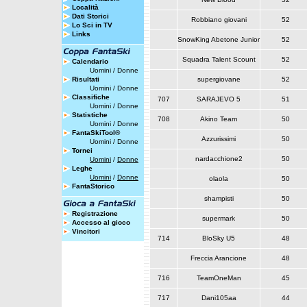
Località
Dati Storici
Robbiano giovani
52
Lo Sci in TV
Links
SnowKing Abetone Junior
52
Squadra Talent Scount
52
Calendario
Uomini
/
Donne
Risultati
supergiovane
52
Uomini
/
Donne
Classifiche
707
SARAJEVO 5
51
Uomini
/
Donne
Statistiche
708
Akino Team
50
Uomini
/
Donne
FantaSkiTool®
Azzurissimi
50
Uomini
/
Donne
Tornei
nardacchione2
50
Uomini
/
Donne
Leghe
Uomini
/
Donne
olaola
50
FantaStorico
shampisti
50
Registrazione
supermark
50
Accesso al gioco
Vincitori
714
BloSky U5
48
Freccia Arancione
48
716
TeamOneMan
45
717
Dani105aa
44