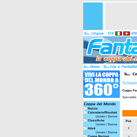
Schladm
Coppa Fa
Specialità
Notizie
Calendario/Risultati
Uomini
/
Donne
Classifiche
Pos
Uomini
/
Donne
1
Atleti
Uomini
/
Donne
Coppa Nazioni
2