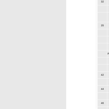
32
35
P
42
44
46