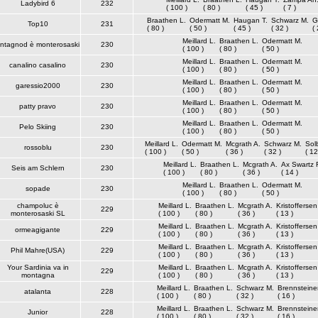
Ladybird 6
232
( 100 )
( 80 )
( 45 )
( 7 )
Braathen L.
Odermatt M.
Haugan T.
Schwarz M.
G
Top10
231
( 80 )
( 50 )
( 45 )
( 32 )
( 
Meillard L.
Braathen L.
Odermatt M.
ntagnod è monterosaski
230
( 100 )
( 80 )
( 50 )
Meillard L.
Braathen L.
Odermatt M.
canalino casalino
230
( 100 )
( 80 )
( 50 )
Meillard L.
Braathen L.
Odermatt M.
garessio2000
230
( 100 )
( 80 )
( 50 )
Meillard L.
Braathen L.
Odermatt M.
patty pravo
230
( 100 )
( 80 )
( 50 )
Meillard L.
Braathen L.
Odermatt M.
Pelo Skiing
230
( 100 )
( 80 )
( 50 )
Meillard L.
Odermatt M.
Mcgrath A.
Schwarz M.
Sol
rossoblu
230
( 100 )
( 50 )
( 36 )
( 32 )
( 12
Meillard L.
Braathen L.
Mcgrath A.
Ax Swartz 
Seis am Schlern
230
( 100 )
( 80 )
( 36 )
( 14 )
Meillard L.
Braathen L.
Odermatt M.
sopade
230
( 100 )
( 80 )
( 50 )
champoluc è
Meillard L.
Braathen L.
Mcgrath A.
Kristoffersen
229
monterosaski SL
( 100 )
( 80 )
( 36 )
( 13 )
Meillard L.
Braathen L.
Mcgrath A.
Kristoffersen
ormeagigante
229
( 100 )
( 80 )
( 36 )
( 13 )
Meillard L.
Braathen L.
Mcgrath A.
Kristoffersen
Phil Mahre(USA)
229
( 100 )
( 80 )
( 36 )
( 13 )
Your Sardinia va in
Meillard L.
Braathen L.
Mcgrath A.
Kristoffersen
229
montagna
( 100 )
( 80 )
( 36 )
( 13 )
Meillard L.
Braathen L.
Schwarz M.
Brennsteine
atalanta
228
( 100 )
( 80 )
( 32 )
( 16 )
Meillard L.
Braathen L.
Schwarz M.
Brennsteine
Junior
228
( 100 )
( 80 )
( 32 )
( 16 )