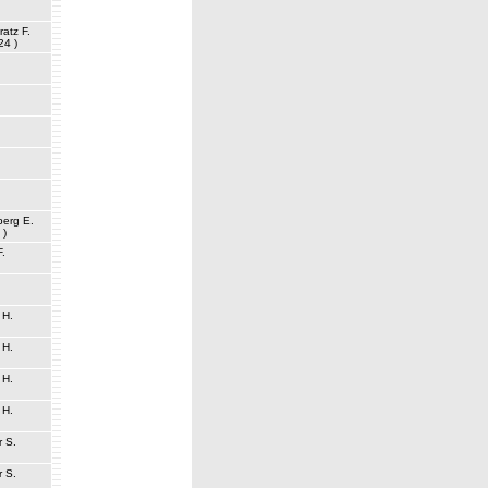
ratz F.
24 )
berg E.
 )
F.
 H.
 H.
 H.
 H.
r S.
r S.