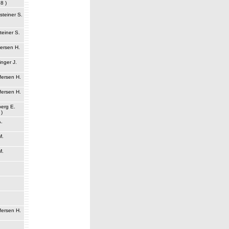
18 )
steiner S.
teiner S.
fersen H.
inger J.
ffersen H.
ffersen H.
berg E.
 )
A.
M.
M.
.
.
.
ffersen H.
.