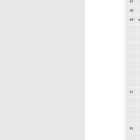
47
48
49
a
57
61