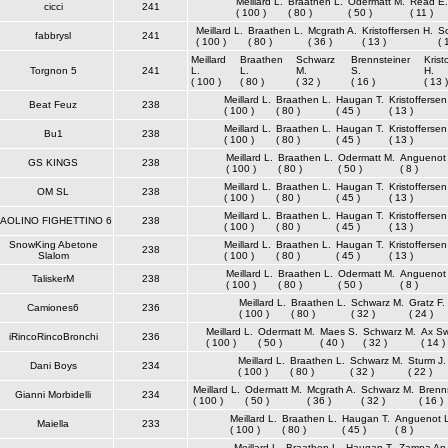
Meillard L.
Braathen L.
Odermatt M.
Read E.
cicci
241
( 100 )
( 80 )
( 50 )
( 11 )
Meillard L.
Braathen L.
Mcgrath A.
Kristoffersen H.
So
fabbrysl
241
( 100 )
( 80 )
( 36 )
( 13 )
( 
Meillard
Braathen
Schwarz
Brennsteiner
Krist
Torgnon 5
241
L.
L.
M.
S.
H.
( 100 )
( 80 )
( 32 )
( 16 )
( 13 )
Meillard L.
Braathen L.
Haugan T.
Kristoffersen
Beat Feuz
238
( 100 )
( 80 )
( 45 )
( 13 )
Meillard L.
Braathen L.
Haugan T.
Kristoffersen
Bu1
238
( 100 )
( 80 )
( 45 )
( 13 )
Meillard L.
Braathen L.
Odermatt M.
Anguenot 
GS KINGS
238
( 100 )
( 80 )
( 50 )
( 8 )
Meillard L.
Braathen L.
Haugan T.
Kristoffersen
OM SL
238
( 100 )
( 80 )
( 45 )
( 13 )
Meillard L.
Braathen L.
Haugan T.
Kristoffersen
AOLINO FIGHETTINO 6
238
( 100 )
( 80 )
( 45 )
( 13 )
SnowKing Abetone
Meillard L.
Braathen L.
Haugan T.
Kristoffersen
238
Slalom
( 100 )
( 80 )
( 45 )
( 13 )
Meillard L.
Braathen L.
Odermatt M.
Anguenot 
TaliskerM
238
( 100 )
( 80 )
( 50 )
( 8 )
Meillard L.
Braathen L.
Schwarz M.
Gratz F.
Camiones6
236
( 100 )
( 80 )
( 32 )
( 24 )
Meillard L.
Odermatt M.
Maes S.
Schwarz M.
Ax Sw
iRincoRincoBronchi
236
( 100 )
( 50 )
( 40 )
( 32 )
( 14 )
Meillard L.
Braathen L.
Schwarz M.
Sturm J.
Dani Boys
234
( 100 )
( 80 )
( 32 )
( 22 )
Meillard L.
Odermatt M.
Mcgrath A.
Schwarz M.
Brenns
Gianni Morbidelli
234
( 100 )
( 50 )
( 36 )
( 32 )
( 16 )
Meillard L.
Braathen L.
Haugan T.
Anguenot L
Maiella
233
( 100 )
( 80 )
( 45 )
( 8 )
Meillard L.
Braathen L.
Haugan T.
Zampa An