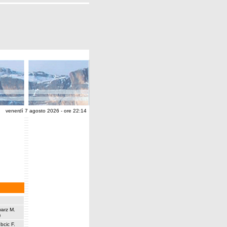
venerdì 7 agosto 2026 - ore 22:14
arz M.
)
bcic F.