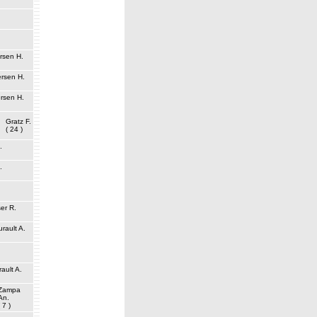
.
.
ersen H.
ersen H.
ersen H.
Gratz F.
( 24 )
.
.
er R.
urault A.
rault A.
Zampa
An.
( 7 )