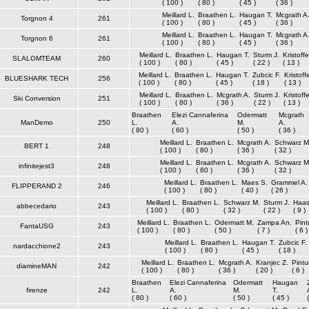
( 100 )
( 80 )
( 45 )
( 36 )
Meillard L.
Braathen L.
Haugan T.
Mcgrath A
Torgnon 4
261
( 100 )
( 80 )
( 45 )
( 36 )
Meillard L.
Braathen L.
Haugan T.
Mcgrath A
Torgnon 6
261
( 100 )
( 80 )
( 45 )
( 36 )
Meillard L.
Braathen L.
Haugan T.
Sturm J.
Kristoff
SLALOMTEAM
260
( 100 )
( 80 )
( 45 )
( 22 )
( 13 )
Meillard L.
Braathen L.
Haugan T.
Zubcic F.
Kristoff
BLUESHARK TECH
256
( 100 )
( 80 )
( 45 )
( 18 )
( 13 )
Meillard L.
Braathen L.
Mcgrath A.
Sturm J.
Kristoff
Ski Conversion
251
( 100 )
( 80 )
( 36 )
( 22 )
( 13 )
Braathen
Elezi Cannaferina
Odermatt
Mcgrath
ManDemo
250
L.
A.
M.
A.
( 80 )
( 60 )
( 50 )
( 36 )
Meillard L.
Braathen L.
Mcgrath A.
Schwarz M
BERT 1
248
( 100 )
( 80 )
( 36 )
( 32 )
Meillard L.
Braathen L.
Mcgrath A.
Schwarz M
infinitejest3
248
( 100 )
( 80 )
( 36 )
( 32 )
Meillard L.
Braathen L.
Maes S.
Grammel A.
FLIPPERAND 2
246
( 100 )
( 80 )
( 40 )
( 26 )
Meillard L.
Braathen L.
Schwarz M.
Sturm J.
Haas
abbecedario
243
( 100 )
( 80 )
( 32 )
( 22 )
( 9 )
Meillard L.
Braathen L.
Odermatt M.
Zampa An.
Pint
FantaUSG
243
( 100 )
( 80 )
( 50 )
( 7 )
( 6 )
Meillard L.
Braathen L.
Haugan T.
Zubcic F.
nardacchione2
243
( 100 )
( 80 )
( 45 )
( 18 )
Meillard L.
Braathen L.
Mcgrath A.
Kranjec Z.
Pintu
diamineMAN
242
( 100 )
( 80 )
( 36 )
( 20 )
( 6 )
Braathen
Elezi Cannaferina
Odermatt
Haugan
firenze
242
L.
A.
M.
T.
( 80 )
( 60 )
( 50 )
( 45 )