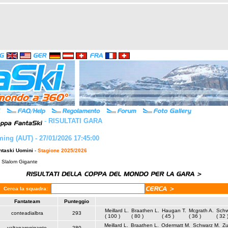
-
RISULTATI GARA
ing (AUT) - 27/01/2026 17:45:00
ntaski Uomini
-
Stagione 2025/2026
: Slalom Gigante
Cerca la squadra:
Fantateam
Punteggio
Meillard L.
Braathen L.
Haugan T.
Mcgrath A.
Schw
conteadialbra
293
( 100 )
( 80 )
( 45 )
( 36 )
( 32 
Meillard L.
Braathen L.
Odermatt M.
Schwarz M.
Zu
valtanarogigante
280