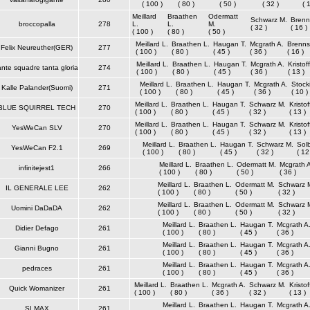
( 100 )
( 80 )
( 50 )
( 32 )
( 
Meillard
Braathen
Odermatt
Schwarz M.
Brenn
broccopalla
278
L.
L.
M.
( 32 )
( 16 )
( 100 )
( 80 )
( 50 )
Meillard L.
Braathen L.
Haugan T.
Mcgrath A.
Brenns
Felix Neureuther(GER)
277
( 100 )
( 80 )
( 45 )
( 36 )
( 16 )
Meillard L.
Braathen L.
Haugan T.
Mcgrath A.
Kristof
ante squadre tanta gloria
274
( 100 )
( 80 )
( 45 )
( 36 )
( 13 )
Meillard L.
Braathen L.
Haugan T.
Mcgrath A.
Stock
Kalle Palander(Suomi)
271
( 100 )
( 80 )
( 45 )
( 36 )
( 10 )
Meillard L.
Braathen L.
Haugan T.
Schwarz M.
Kristo
BLUE SQUIRREL TECH
270
( 100 )
( 80 )
( 45 )
( 32 )
( 13 )
Meillard L.
Braathen L.
Haugan T.
Schwarz M.
Kristo
YesWeCan SLV
270
( 100 )
( 80 )
( 45 )
( 32 )
( 13 )
Meillard L.
Braathen L.
Haugan T.
Schwarz M.
Sol
YesWeCan F2.1
269
( 100 )
( 80 )
( 45 )
( 32 )
( 12
Meillard L.
Braathen L.
Odermatt M.
Mcgrath 
infinitejest1
266
( 100 )
( 80 )
( 50 )
( 36 )
Meillard L.
Braathen L.
Odermatt M.
Schwarz 
IL GENERALE LEE
262
( 100 )
( 80 )
( 50 )
( 32 )
Meillard L.
Braathen L.
Odermatt M.
Schwarz 
Uomini DaDaDA
262
( 100 )
( 80 )
( 50 )
( 32 )
Meillard L.
Braathen L.
Haugan T.
Mcgrath A
Didier Defago
261
( 100 )
( 80 )
( 45 )
( 36 )
Meillard L.
Braathen L.
Haugan T.
Mcgrath A
Gianni Bugno
261
( 100 )
( 80 )
( 45 )
( 36 )
Meillard L.
Braathen L.
Haugan T.
Mcgrath A
pedraces
261
( 100 )
( 80 )
( 45 )
( 36 )
Meillard L.
Braathen L.
Mcgrath A.
Schwarz M.
Kristo
Quick Womanizer
261
( 100 )
( 80 )
( 36 )
( 32 )
( 13 )
Meillard L.
Braathen L.
Haugan T.
Mcgrath A
SLMAX
261