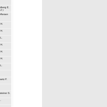
lberg E.
12 )
offersen
 H.
 H.
L.
 H.
 H.
 H.
L.
artz F.
teiner S.
.
.