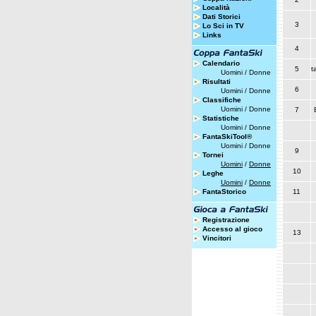
Località
Dati Storici
3
Lo Sci in TV
Links
4
Calendario
5
t
Uomini
/
Donne
Risultati
6
Uomini
/
Donne
Classifiche
Uomini
/
Donne
7
Statistiche
Uomini
/
Donne
FantaSkiTool®
Uomini
/
Donne
9
Tornei
Uomini
/
Donne
10
Leghe
Uomini
/
Donne
FantaStorico
11
Registrazione
Accesso al gioco
13
Vincitori