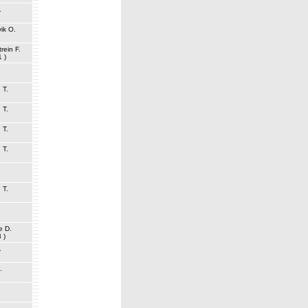
.
ik O.
rein F.
1 )
 T.
 T.
 T.
 T.
 T.
e D.
 )
.
.