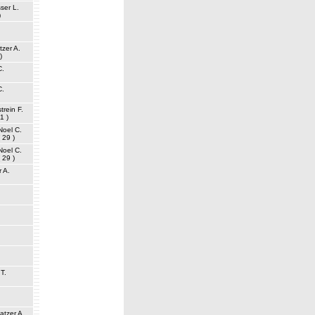
ser L.
)
.
tzer A.
)
C.
C.
trein F.
11 )
Noel C.
( 29 )
Noel C.
( 29 )
 A.
.
T.
atzer A.