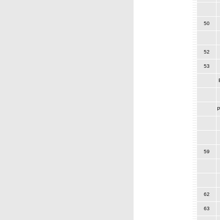
50
52
53
P
59
62
63