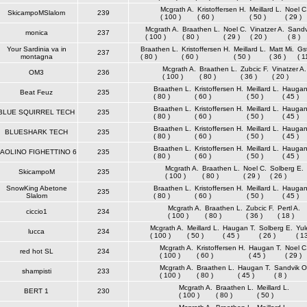
Mcgrath A.
Kristoffersen H.
Meillard L.
Noel C
SkicampoMSlalom
239
( 100 )
( 60 )
( 50 )
( 29 )
Mcgrath A.
Braathen L.
Noel C.
Vinatzer A.
Sandv
monica
237
( 100 )
( 80 )
( 29 )
( 20 )
( 8 )
Your Sardinia va in
Braathen L.
Kristoffersen H.
Meillard L.
Matt Mi.
Gst
237
montagna
( 80 )
( 60 )
( 50 )
( 36 )
( 1
Mcgrath A.
Braathen L.
Zubcic F.
Vinatzer A.
OM3
236
( 100 )
( 80 )
( 36 )
( 20 )
Braathen L.
Kristoffersen H.
Meillard L.
Haugan
Beat Feuz
235
( 80 )
( 60 )
( 50 )
( 45 )
Braathen L.
Kristoffersen H.
Meillard L.
Haugan
BLUE SQUIRREL TECH
235
( 80 )
( 60 )
( 50 )
( 45 )
Braathen L.
Kristoffersen H.
Meillard L.
Haugan
BLUESHARK TECH
235
( 80 )
( 60 )
( 50 )
( 45 )
Braathen L.
Kristoffersen H.
Meillard L.
Haugan
AOLINO FIGHETTINO 6
235
( 80 )
( 60 )
( 50 )
( 45 )
Mcgrath A.
Braathen L.
Noel C.
Solberg E.
SkicampoM
235
( 100 )
( 80 )
( 29 )
( 26 )
SnowKing Abetone
Braathen L.
Kristoffersen H.
Meillard L.
Haugan
235
Slalom
( 80 )
( 60 )
( 50 )
( 45 )
Mcgrath A.
Braathen L.
Zubcic F.
Pertl A.
ciccio1
234
( 100 )
( 80 )
( 36 )
( 18 )
Mcgrath A.
Meillard L.
Haugan T.
Solberg E.
Yul
lucca
234
( 100 )
( 50 )
( 45 )
( 26 )
( 13
Mcgrath A.
Kristoffersen H.
Haugan T.
Noel C
red hot SL
234
( 100 )
( 60 )
( 45 )
( 29 )
Mcgrath A.
Braathen L.
Haugan T.
Sandvik O
shampisti
233
( 100 )
( 80 )
( 45 )
( 8 )
Mcgrath A.
Braathen L.
Meillard L.
BERT 1
230
( 100 )
( 80 )
( 50 )