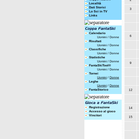
Località
Dati Storici
3
Lo Sci in TV
Links
Calendario
6
Uomini
/
Donne
Risultati
Uomini
/
Donne
Classifiche
Uomini
/
Donne
Statistiche
Uomini
/
Donne
9
FantaSkiTool®
Uomini
/
Donne
Tornei
Uomini
/
Donne
Leghe
Uomini
/
Donne
FantaStorico
12
Registrazione
14
Accesso al gioco
Vincitori
15