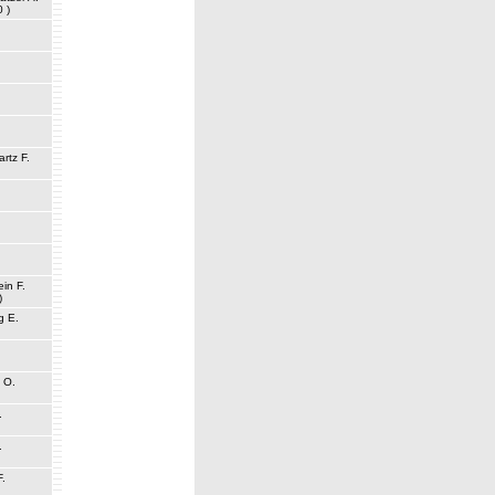
0 )
rtz F.
ein F.
)
g E.
 O.
.
.
F.