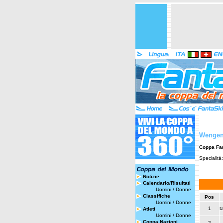
Wengen 
Coppa Fa
Specialità
Notizie
Calendario/Risultati
Uomini
/
Donne
Classifiche
Pos
Uomini
/
Donne
1
t
Atleti
Uomini
/
Donne
Coppa Nazioni
2