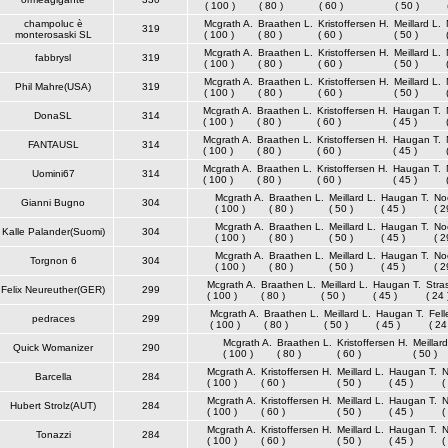
( 100 )
( 80 )
( 60 )
( 50 )
champoluc è
Mcgrath A.
Braathen L.
Kristoffersen H.
Meillard L.
319
monterosaski SL
( 100 )
( 80 )
( 60 )
( 50 )
Mcgrath A.
Braathen L.
Kristoffersen H.
Meillard L.
fabbrysl
319
( 100 )
( 80 )
( 60 )
( 50 )
Mcgrath A.
Braathen L.
Kristoffersen H.
Meillard L.
Phil Mahre(USA)
319
( 100 )
( 80 )
( 60 )
( 50 )
Mcgrath A.
Braathen L.
Kristoffersen H.
Haugan T.
DonaSL
314
( 100 )
( 80 )
( 60 )
( 45 )
Mcgrath A.
Braathen L.
Kristoffersen H.
Haugan T.
FANTAUSL
314
( 100 )
( 80 )
( 60 )
( 45 )
Mcgrath A.
Braathen L.
Kristoffersen H.
Haugan T.
Uomini67
314
( 100 )
( 80 )
( 60 )
( 45 )
Mcgrath A.
Braathen L.
Meillard L.
Haugan T.
No
Gianni Bugno
304
( 100 )
( 80 )
( 50 )
( 45 )
( 2
Mcgrath A.
Braathen L.
Meillard L.
Haugan T.
No
Kalle Palander(Suomi)
304
( 100 )
( 80 )
( 50 )
( 45 )
( 2
Mcgrath A.
Braathen L.
Meillard L.
Haugan T.
No
Torgnon 6
304
( 100 )
( 80 )
( 50 )
( 45 )
( 2
Mcgrath A.
Braathen L.
Meillard L.
Haugan T.
Stra
Felix Neureuther(GER)
299
( 100 )
( 80 )
( 50 )
( 45 )
( 24 
Mcgrath A.
Braathen L.
Meillard L.
Haugan T.
Fell
pedraces
299
( 100 )
( 80 )
( 50 )
( 45 )
( 24
Mcgrath A.
Braathen L.
Kristoffersen H.
Meillard
Quick Womanizer
290
( 100 )
( 80 )
( 60 )
( 50 )
Mcgrath A.
Kristoffersen H.
Meillard L.
Haugan T.
N
Barcella
284
( 100 )
( 60 )
( 50 )
( 45 )
(
Mcgrath A.
Kristoffersen H.
Meillard L.
Haugan T.
N
Hubert Strolz(AUT)
284
( 100 )
( 60 )
( 50 )
( 45 )
(
Mcgrath A.
Kristoffersen H.
Meillard L.
Haugan T.
N
Tonazzi
284
( 100 )
( 60 )
( 50 )
( 45 )
(