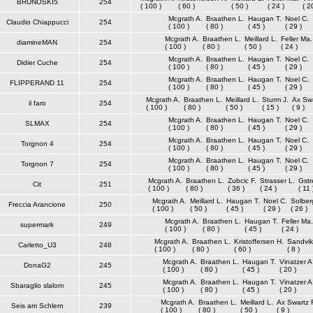
BRUNOSKI5
254
( 100 )
( 60 )
( 50 )
( 24 )
( 2
Mcgrath A.
Braathen L.
Haugan T.
Noel C.
Claudio Chiappucci
254
( 100 )
( 80 )
( 45 )
( 29 )
Mcgrath A.
Braathen L.
Meillard L.
Feller Ma.
diamineMAN
254
( 100 )
( 80 )
( 50 )
( 24 )
Mcgrath A.
Braathen L.
Haugan T.
Noel C.
Didier Cuche
254
( 100 )
( 80 )
( 45 )
( 29 )
Mcgrath A.
Braathen L.
Haugan T.
Noel C.
FLIPPERAND 11
254
( 100 )
( 80 )
( 45 )
( 29 )
Mcgrath A.
Braathen L.
Meillard L.
Sturm J.
Ax Swa
il faro
254
( 100 )
( 80 )
( 50 )
( 15 )
( 9 )
Mcgrath A.
Braathen L.
Haugan T.
Noel C.
SLMAX
254
( 100 )
( 80 )
( 45 )
( 29 )
Mcgrath A.
Braathen L.
Haugan T.
Noel C.
Torgnon 4
254
( 100 )
( 80 )
( 45 )
( 29 )
Mcgrath A.
Braathen L.
Haugan T.
Noel C.
Torgnon 7
254
( 100 )
( 80 )
( 45 )
( 29 )
Mcgrath A.
Braathen L.
Zubcic F.
Strasser L.
Gstr
Cit
251
( 100 )
( 80 )
( 36 )
( 24 )
( 11 
Mcgrath A.
Meillard L.
Haugan T.
Noel C.
Solber
Freccia Arancione
250
( 100 )
( 50 )
( 45 )
( 29 )
( 26 )
Mcgrath A.
Braathen L.
Haugan T.
Feller Ma.
supermark
249
( 100 )
( 80 )
( 45 )
( 24 )
Mcgrath A.
Braathen L.
Kristoffersen H.
Sandvik
Carletto_U3
248
( 100 )
( 80 )
( 60 )
( 8 )
Mcgrath A.
Braathen L.
Haugan T.
Vinatzer A
DonaG2
245
( 100 )
( 80 )
( 45 )
( 20 )
Mcgrath A.
Braathen L.
Haugan T.
Vinatzer A
Sbaraglio slalom
245
( 100 )
( 80 )
( 45 )
( 20 )
Mcgrath A.
Braathen L.
Meillard L.
Ax Swartz 
Seis am Schlern
239
( 100 )
( 80 )
( 50 )
( 9 )