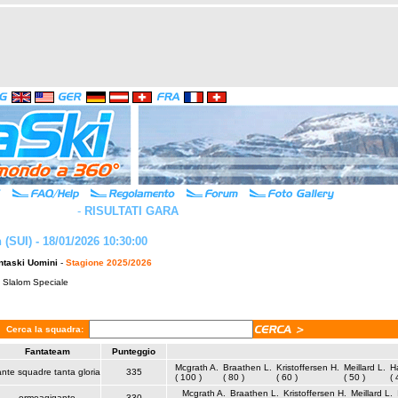
-
RISULTATI GARA
(SUI) - 18/01/2026 10:30:00
ntaski Uomini
-
Stagione 2025/2026
: Slalom Speciale
Cerca la squadra:
Fantateam
Punteggio
Mcgrath A.
Braathen L.
Kristoffersen H.
Meillard L.
H
ante squadre tanta gloria
335
( 100 )
( 80 )
( 60 )
( 50 )
( 
Mcgrath A.
Braathen L.
Kristoffersen H.
Meillard L.
ormeagigante
330