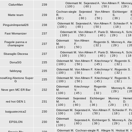
Odermatt M.
Sejersted A.
Von Allmen F.
Monney
CialunMan
239
( 100 )
( 60 )
( 50 )
( 29 )
Cochran-siegle
Sejersted
Von Allmen
Eichberger
Matte team
239
R.
A.
F.
S.
S
( 80 )
( 60 )
( 50 )
( 36 )
(
Odermatt M.
Sejersted A.
Von Allmen F.
Schieder F.
M
PinguiniImperiali26
238
( 100 )
( 60 )
( 50 )
( 18 )
(
Odermatt M.
Von Allmen F.
Paris D.
Monney A.
Schi
Fast Womanizer
237
( 100 )
( 50 )
( 40 )
( 29 )
( 18 
Odermatt
Von Allmen
Fragole panna e
Rogentin S.
Monney A.
Ale
237
M.
F.
champagne
( 32 )
( 29 )
( 26
( 100 )
( 50 )
Odermatt M.
Von Allmen F.
Paris D.
Monney A.
Schi
Sbaraglio Discesa
237
( 100 )
( 50 )
( 40 )
( 29 )
( 18 
Odermatt M.
Von Allmen F.
Kriechmayr V.
Rogentin S.
DonaSG
235
( 100 )
( 50 )
( 45 )
( 32 )
Odermatt M.
Von Allmen F.
Kriechmayr V.
Rogentin S.
fabbrysg
235
( 100 )
( 50 )
( 45 )
( 32 )
nowKing Abetone Super
Odermatt M.
Von Allmen F.
Kriechmayr V.
Rogentin S.
235
G
( 100 )
( 50 )
( 45 )
( 32 )
Odermatt
Kriechmayr
Rogentin
Monney A.
Ale
Neve gen MC ER Bar
232
M.
V.
S.
( 29 )
( 26
( 100 )
( 45 )
( 32 )
Odermatt
Sejersted
Eichberger
Monney
Hemet
red hot GEN 1
231
M.
A.
S.
A.
D.
( 100 )
( 60 )
( 36 )
( 29 )
( 6 )
Odermatt M.
Sejersted A.
Von Allmen F.
Schieder F.
Fr
baiguatecnica2
230
( 100 )
( 60 )
( 50 )
( 18 )
( 
Odermatt
Sejersted A.
Eichberger S.
Monney A.
Za
EPSILON
230
M.
( 60 )
( 36 )
( 29 )
( 5
( 100 )
Odermatt M.
Cochran-siegle R.
Allegre N.
Hrobat M.
Freccia Blu
229