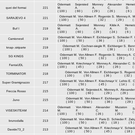
Odermatt
Sejersted
Monney
Alexander
Hemet
quei del formai
221
M.
A.
A.
C.
D.
( 100 )
( 60 )
( 29 )
( 26 )
( 6 )
Odermatt M.
Von Allmen F.
Rogentin S.
Monney A.
M
SARAJEVO 4
221
( 100 )
( 50 )
( 32 )
( 29 )
( 
Odermatt
Sejersted
Monney
Kilde A.
Hemets
Buf I
219
M.
A.
A.
A.
D.
( 100 )
( 60 )
( 29 )
( 24 )
( 6 )
Odermatt M.
Von Allmen F.
Eichberger S.
Schieder F.
Camiones4
219
( 100 )
( 50 )
( 36 )
( 18 )
Odermatt M.
Cochran-siegle R.
Eichberger S.
Benn
knap-.siriparte
219
( 100 )
( 80 )
( 36 )
( 3 )
Odermatt M.
Von Allmen F.
Rogentin S.
Monney A.
C
SG KINGS
219
( 100 )
( 50 )
( 32 )
( 29 )
(
Odermatt M.
Kriechmayr V.
Monney A.
Alexander C.
S
FantaUDL
218
( 100 )
( 45 )
( 29 )
( 26 )
( 
Odermatt M.
Von Allmen F.
Eichberger S.
Rogenti
TORMINATOR
218
( 100 )
( 50 )
( 36 )
( 32 )
Odermatt M.
Von Allmen F.
Kriechmayr V.
Lehto E.
C
Super Gramignazzo
217
( 100 )
( 50 )
( 45 )
( 14 )
(
Odermatt M.
Sejersted A.
Monney A.
Alexander
Freccia Rosso
215
( 100 )
( 60 )
( 29 )
( 26 )
Odermatt M.
Von Allmen F.
Eichberger S.
Monne
Juno
215
( 100 )
( 50 )
( 36 )
( 29 )
Odermatt
Von Allmen
Alexander
Muzaton
S
VISESKITEAM
214
M.
F.
C.
M.
( 
( 100 )
( 50 )
( 26 )
( 20 )
Odermatt M.
Von Allmen F.
Paris D.
Schieder F.
Zaby
brunodalla
213
( 100 )
( 50 )
( 40 )
( 18 )
( 5 )
Odermatt M.
Von Allmen F.
Kriechmayr V.
Schiede
Davide73_2
213
( 100 )
( 50 )
( 45 )
( 18 )