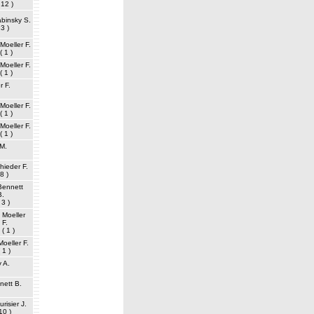
 12 )
binsky S.
13 )
Moeller F.
( 1 )
Moeller F.
( 1 )
r F.
Moeller F.
( 1 )
Moeller F.
( 1 )
M.
hieder F.
8 )
Bennett
B.
 3 )
Moeller
F.
( 1 )
Moeller F.
( 1 )
 A.
nett B.
urisier J.
10 )