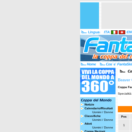
Beaver 
Coppa Fa
Specialità
Notizie
Calendario/Risultati
Uomini
/
Donne
Classifiche
Pos
Uomini
/
Donne
Atleti
1
Uomini
/
Donne
Coppa Nazioni