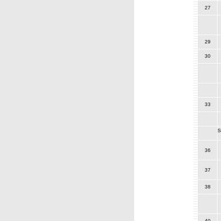
27
29
30
33
S
36
37
38
40