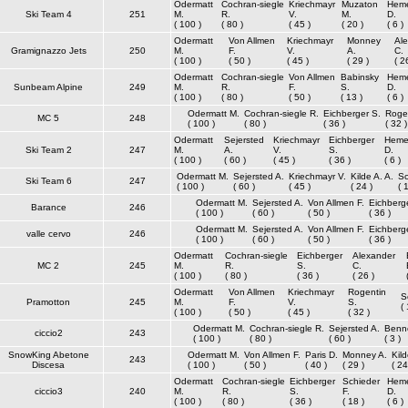
Odermatt
Cochran-siegle
Kriechmayr
Muzaton
Heme
Ski Team 4
251
M.
R.
V.
M.
D.
( 100 )
( 80 )
( 45 )
( 20 )
( 6 )
Odermatt
Von Allmen
Kriechmayr
Monney
Al
Gramignazzo Jets
250
M.
F.
V.
A.
C.
( 100 )
( 50 )
( 45 )
( 29 )
( 2
Odermatt
Cochran-siegle
Von Allmen
Babinsky
Heme
Sunbeam Alpine
249
M.
R.
F.
S.
D.
( 100 )
( 80 )
( 50 )
( 13 )
( 6 )
Odermatt M.
Cochran-siegle R.
Eichberger S.
Rogen
MC 5
248
( 100 )
( 80 )
( 36 )
( 32 )
Odermatt
Sejersted
Kriechmayr
Eichberger
Heme
Ski Team 2
247
M.
A.
V.
S.
D.
( 100 )
( 60 )
( 45 )
( 36 )
( 6 )
Odermatt M.
Sejersted A.
Kriechmayr V.
Kilde A. A.
Sc
Ski Team 6
247
( 100 )
( 60 )
( 45 )
( 24 )
( 
Odermatt M.
Sejersted A.
Von Allmen F.
Eichberg
Barance
246
( 100 )
( 60 )
( 50 )
( 36 )
Odermatt M.
Sejersted A.
Von Allmen F.
Eichberg
valle cervo
246
( 100 )
( 60 )
( 50 )
( 36 )
Odermatt
Cochran-siegle
Eichberger
Alexander
MC 2
245
M.
R.
S.
C.
( 100 )
( 80 )
( 36 )
( 26 )
Odermatt
Von Allmen
Kriechmayr
Rogentin
S
Pramotton
245
M.
F.
V.
S.
( 
( 100 )
( 50 )
( 45 )
( 32 )
Odermatt M.
Cochran-siegle R.
Sejersted A.
Benne
ciccio2
243
( 100 )
( 80 )
( 60 )
( 3 )
SnowKing Abetone
Odermatt M.
Von Allmen F.
Paris D.
Monney A.
Kild
243
Discesa
( 100 )
( 50 )
( 40 )
( 29 )
( 24
Odermatt
Cochran-siegle
Eichberger
Schieder
Heme
ciccio3
240
M.
R.
S.
F.
D.
( 100 )
( 80 )
( 36 )
( 18 )
( 6 )