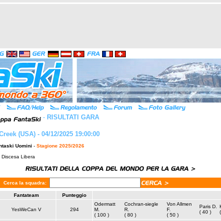
-
RISULTATI GARA
Creek (USA) - 04/12/2025 19:00:00
ntaski Uomini
-
Stagione 2025/2026
: Discesa Libera
Cerca la squadra:
Fantateam
Punteggio
Odermatt
Cochran-siegle
Von Allmen
Paris D.
YesWeCan V
294
M.
R.
F.
( 40 )
( 100 )
( 80 )
( 50 )