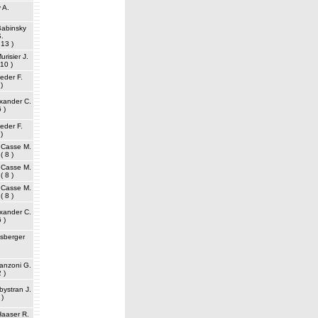
 A.
Babinsky
.
 13 )
urisier J.
 10 )
eder F.
)
xander C.
 )
eder F.
)
Casse M.
( 8 )
Casse M.
( 8 )
Casse M.
( 8 )
xander C.
 )
sberger
anzoni G.
2 )
bystran J.
 )
Haaser R.