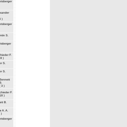
tsberger
exander
6 )
tsberger
tin S.
tsberger
hieder F.
18 )
er S.
er S.
Bennett
B.
( 3 )
chieder F.
18 )
tt B.
e A. A.
 )
tsberger