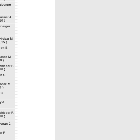
sberger
urisier J.
10 )
berger
Hrobat M.
( 15 )
ett B.
asse M.
 8 )
chieder F.
18 )
n S.
asse M.
 8 )
 C.
y A.
chieder F.
18 )
stran J.
r F.