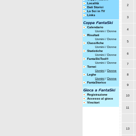
Località
2
Dati Storici
Lo Sci in TV
Links
3
Calendario
4
Uomini
/
Donne
Risultati
Uomini
/
Donne
5
Classifiche
Uomini
/
Donne
Statistiche
6
Uomini
/
Donne
FantaSkiTool®
Uomini
/
Donne
7
Tornei
Uomini
/
Donne
Leghe
8
Uomini
/
Donne
FantaStorico
9
Registrazione
10
Accesso al gioco
Vincitori
11
13