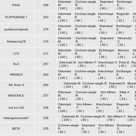
Odermatt
Cochran-siegle
Sejersted
Eichberger
Pitole
288
M.
R.
A.
S.
( 100 )
( 80 )
( 60 )
( 36 )
Odermatt
Cochran-siegle
Kriechmayr
Rogentin
A
FLIPPERAND 7
283
M.
R.
V.
S.
C.
( 100 )
( 80 )
( 45 )
( 32 )
( 
Odermatt
Cochran-siegle
Sejersted
Eichberger
quellanonmiparla
279
M.
R.
A.
S.
( 100 )
( 80 )
( 60 )
( 36 )
Odermatt
Cochran-siegle
Sejersted
Alexander
Almaracing78
276
M.
R.
A.
C.
( 100 )
( 80 )
( 60 )
( 26 )
Odermatt
Cochran-siegle
Eichberger
Monney
Al
LYS
271
M.
R.
S.
A.
C.
( 100 )
( 80 )
( 36 )
( 29 )
( 
Odermatt M.
Von Allmen F.
Kriechmayr V.
Paris D.
Rog
Bu3
267
( 100 )
( 50 )
( 45 )
( 40 )
( 3
Odermatt
Cochran-siegle
Kriechmayr
Eichberger
ARANCO
263
M.
R.
V.
S.
( 100 )
( 80 )
( 45 )
( 36 )
(
Odermatt M.
Cochran-siegle R.
Sejersted A.
Muzat
Ski Team 3
260
( 100 )
( 80 )
( 60 )
( 20 )
Odermatt
Cochran-siegle
Von Allmen
Kilde A.
MASCHILE
257
M.
R.
F.
A.
( 100 )
( 80 )
( 50 )
( 24 )
(
Odermatt
Von Allmen
Kriechmayr
Rogentin
red hot SG
256
M.
F.
V.
S.
(
( 100 )
( 50 )
( 45 )
( 32 )
Odermatt M.
Cochran-siegle R.
Von Allmen F.
Alexa
ValangaAzzurra87
256
( 100 )
( 80 )
( 50 )
( 26 )
Cochran-siegle
Sejersted
Von Allmen
Eichberger
BETA
255
R.
A.
F.
S.
( 80 )
( 60 )
( 50 )
( 36 )