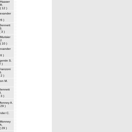
Haaser
R.
( 12 )
lexander
26 )
Bennett
B.
( 3 )
Murisier
J.
( 10 )
exander
26 )
entin S.
2 )
Franzoni
G.
 2 )
on M.
Bennett
B.
 3 )
Monney A.
 29 )
nder C.
Monney
A.
( 29 )