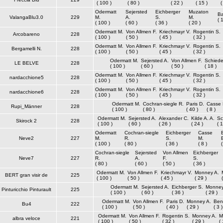
( 100 )
( 80 )
( 22 )
( 15 )
(
Odermatt
Sejersted
Eichberger
Muzaton
Ba
ValangaBlu3.0
229
M.
A.
S.
M.
( 
( 100 )
( 60 )
( 36 )
( 20 )
Odermatt M.
Von Allmen F.
Kriechmayr V.
Rogentin S.
Arcobareno
228
( 100 )
( 50 )
( 45 )
( 32 )
Odermatt M.
Von Allmen F.
Kriechmayr V.
Rogentin S.
Bergamelli N.
228
( 100 )
( 50 )
( 45 )
( 32 )
Odermatt M.
Sejersted A.
Von Allmen F.
Schiede
LE BELVE
228
( 100 )
( 60 )
( 50 )
( 18 )
Odermatt M.
Von Allmen F.
Kriechmayr V.
Rogentin S.
nardacchione5
228
( 100 )
( 50 )
( 45 )
( 32 )
Odermatt M.
Von Allmen F.
Kriechmayr V.
Rogentin S.
nardacchione6
228
( 100 )
( 50 )
( 45 )
( 32 )
Odermatt M.
Cochran-siegle R.
Paris D.
Casse 
Rupi_Männer
228
( 100 )
( 80 )
( 40 )
( 8 )
Odermatt M.
Sejersted A.
Alexander C.
Kilde A. A.
Sc
Skirock 2
228
( 100 )
( 60 )
( 26 )
( 24 )
( 1
Odermatt
Cochran-siegle
Eichberger
Casse
Neve2
227
M.
R.
S.
M.
( 100 )
( 80 )
( 36 )
( 8 )
(
Cochran-siegle
Sejersted
Von Allmen
Eichberger
Neve7
227
R.
A.
F.
S.
( 80 )
( 60 )
( 50 )
( 36 )
Odermatt M.
Von Allmen F.
Kriechmayr V.
Monney A.
BERT gran visir de
225
( 100 )
( 50 )
( 45 )
( 29 )
Odermatt M.
Sejersted A.
Eichberger S.
Monney
Pinturicchio Pinturault
225
( 100 )
( 60 )
( 36 )
( 29 )
Odermatt M.
Von Allmen F.
Paris D.
Monney A.
Ben
Bu4
222
( 100 )
( 50 )
( 40 )
( 29 )
( 3 )
Odermatt M.
Von Allmen F.
Rogentin S.
Monney A.
M
albra veloce
221
( 100 )
( 50 )
( 32 )
( 29 )
( 