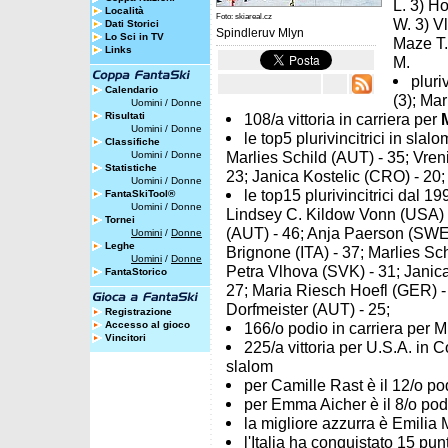
L. 3) H
Località
Foto: skiareal.cz
W. 3) Vl
Dati Storici
Spindleruv Mlyn
Lo Sci in TV
Maze T.
Links
M.
pluri
Calendario
(3); Mar
Uomini
/
Donne
Risultati
108/a vittoria in carriera per
Uomini
/
Donne
le top5 plurivincitrici in sla
Classifiche
Marlies Schild (AUT) - 35; Vren
Uomini
/
Donne
Statistiche
23; Janica Kostelic (CRO) - 20;
Uomini
/
Donne
le top15 plurivincitrici dal 1
FantaSkiTool®
Uomini
/
Donne
Lindsey C. Kildow Vonn (USA) -
Tornei
(AUT) - 46; Anja Paerson (SWE)
Uomini
/
Donne
Leghe
Brignone (ITA) - 37; Marlies Sc
Uomini
/
Donne
Petra Vlhova (SVK) - 31; Janica
FantaStorico
27; Maria Riesch Hoefl (GER) -
Dorfmeister (AUT) - 25;
Registrazione
Accesso al gioco
166/o podio in carriera per Mi
Vincitori
225/a vittoria per U.S.A. in
slalom
per Camille Rast è il 12/o pod
per Emma Aicher è il 8/o podio
la migliore azzurra è Emilia 
l'Italia ha conquistato 15 pun