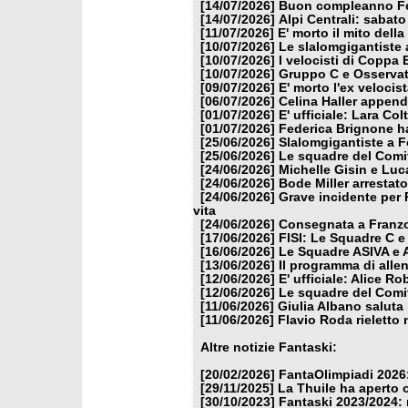
[14/07/2026]
Buon compleanno Fe
[14/07/2026]
Alpi Centrali: sabato
[11/07/2026]
E' morto il mito dell
[10/07/2026]
Le slalomgigantiste a
[10/07/2026]
I velocisti di Coppa
[10/07/2026]
Gruppo C e Osservat
[09/07/2026]
E' morto l'ex veloci
[06/07/2026]
Celina Haller appende
[01/07/2026]
E' ufficiale: Lara Co
[01/07/2026]
Federica Brignone ha
[25/06/2026]
Slalomgigantiste a F
[25/06/2026]
Le squadre del Comit
[24/06/2026]
Michelle Gisin e Luc
[24/06/2026]
Bode Miller arrestat
[24/06/2026]
Grave incidente per 
vita
[24/06/2026]
Consegnata a Franzon
[17/06/2026]
FISI: Le Squadre C e
[16/06/2026]
Le Squadre ASIVA e A
[13/06/2026]
Il programma di alle
[12/06/2026]
E' ufficiale: Alice 
[12/06/2026]
Le squadre del Comit
[11/06/2026]
Giulia Albano saluta
[11/06/2026]
Flavio Roda rieletto 
Altre notizie Fantaski:
[20/02/2026]
FantaOlimpiadi 2026:
[29/11/2025]
La Thuile ha aperto 
[30/10/2023]
Fantaski 2023/2024: 