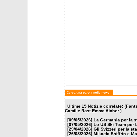
Coppa 2026
mercoledì 25 marzo 2026
mercole
Grenier vince l'ultimo
Grenier
gigante.Shiffrin 6 Coppe
gigant
come Moser-Proell
Cerca una parola nelle news:
Ultime 15 Notizie correlate: (Fant
Camille Rast Emma Aicher )
[09/05/2026]
La Germania per la 
[07/05/2026]
Lo US Ski Team per l
[29/04/2026]
Gli Svizzeri per la s
[26/03/2026]
Mikaela Shiffrin e M