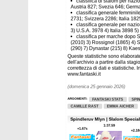
classifica di slalom per nazi
Austria 827; Svezia 646; Germ
classifica generale femminile
2731; Svizzera 2286; Italia 18
classifica generale per nazio
3) U.S.A. 3978 4) Italia 3898 5
classifica per marche dopo S
(2010) 3) Rossignol (1865) 4) S
(290) 7) Dynastar (215) 8) Kaest
Queste statistiche sono elaborate
dell'archivio a partire dalla sta
correttezza di dati e statistiche. I
www.fantaski.it
(domenica 25 gennaio 2026)
ARGOMENTI:
FANTASKI STATS
SPI
CAMILLE RAST
EMMA AICHER
Spindleruv Mlyn | Slalom Special
1:37.59
+1.67s
+2.18