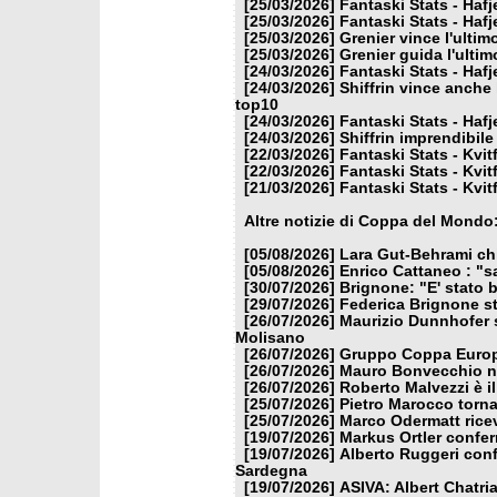
[25/03/2026]
Fantaski Stats - Hafj
[25/03/2026]
Fantaski Stats - Hafj
[25/03/2026]
Grenier vince l'ulti
[25/03/2026]
Grenier guida l'ulti
[24/03/2026]
Fantaski Stats - Hafj
[24/03/2026]
Shiffrin vince anche 
top10
[24/03/2026]
Fantaski Stats - Hafj
[24/03/2026]
Shiffrin imprendibile
[22/03/2026]
Fantaski Stats - Kvit
[22/03/2026]
Fantaski Stats - Kvit
[21/03/2026]
Fantaski Stats - Kvit
Altre notizie di Coppa del Mondo
[05/08/2026]
Lara Gut-Behrami chi
[05/08/2026]
Enrico Cattaneo : "s
[30/07/2026]
Brignone: "E' stato b
[29/07/2026]
Federica Brignone st
[26/07/2026]
Maurizio Dunnhofer s
Molisano
[26/07/2026]
Gruppo Coppa Europa
[26/07/2026]
Mauro Bonvecchio nu
[26/07/2026]
Roberto Malvezzi è i
[25/07/2026]
Pietro Marocco torna
[25/07/2026]
Marco Odermatt ricev
[19/07/2026]
Markus Ortler confer
[19/07/2026]
Alberto Ruggeri conf
Sardegna
[19/07/2026]
ASIVA: Albert Chatria