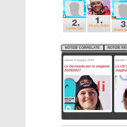
Mikaela Shiffrin
Camille Rast
Emma Ai
NOTIZIE CORRELATE
NOTIZIE RE
sabato 9 maggio 2026
giovedì 
La Germania per la stagione
Lo US 
2026/2027
stagio
giovedì 26 marzo 2026
mercole
Mikaela Shiffrin e Marco
Fantask
Odermatt Paperoni della
- slal