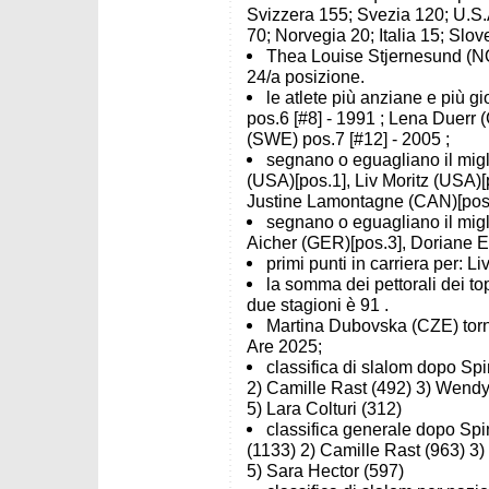
Svizzera 155; Svezia 120; U.S.
70; Norvegia 20; Italia 15; Sl
Thea Louise Stjernesund (NOR
24/a posizione.
le atlete più anziane e più
pos.6 [#8] - 1991 ; Lena Duerr 
(SWE) pos.7 [#12] - 2005 ;
segnano o eguagliano il miglio
(USA)[pos.1], Liv Moritz (USA)[
Justine Lamontagne (CAN)[pos.
segnano o eguagliano il migli
Aicher (GER)[pos.3], Doriane 
primi punti in carriera per: L
la somma dei pettorali dei to
due stagioni è 91 .
Martina Dubovska (CZE) torna 
Are 2025;
classifica di slalom dopo Spi
2) Camille Rast (492) 3) Wendy
5) Lara Colturi (312)
classifica generale dopo Spin
(1133) 2) Camille Rast (963) 3
5) Sara Hector (597)