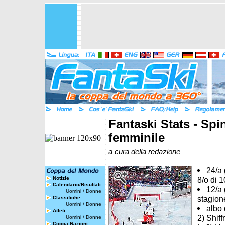
Fantaski Stats - Spi
femminile
a cura della redazione
24/a 
Notizie
8/o di 
Calendario/Risultati
12/a 
Uomini
/
Donne
stagion
Classifiche
Uomini
/
Donne
albo 
Atleti
2) Shiff
Uomini
/
Donne
Coppa Nazioni