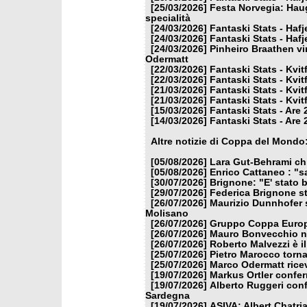
[25/03/2026]
Festa Norvegia: Haug
specialità
[24/03/2026]
Fantaski Stats - Hafj
[24/03/2026]
Fantaski Stats - Hafj
[24/03/2026]
Pinheiro Braathen vi
Odermatt
[22/03/2026]
Fantaski Stats - Kvit
[22/03/2026]
Fantaski Stats - Kvit
[21/03/2026]
Fantaski Stats - Kvit
[21/03/2026]
Fantaski Stats - Kvit
[15/03/2026]
Fantaski Stats - Are 
[14/03/2026]
Fantaski Stats - Are 
Altre notizie di Coppa del Mondo
[05/08/2026]
Lara Gut-Behrami chi
[05/08/2026]
Enrico Cattaneo : "s
[30/07/2026]
Brignone: "E' stato b
[29/07/2026]
Federica Brignone st
[26/07/2026]
Maurizio Dunnhofer s
Molisano
[26/07/2026]
Gruppo Coppa Europa
[26/07/2026]
Mauro Bonvecchio nu
[26/07/2026]
Roberto Malvezzi è i
[25/07/2026]
Pietro Marocco torna
[25/07/2026]
Marco Odermatt ricev
[19/07/2026]
Markus Ortler confer
[19/07/2026]
Alberto Ruggeri conf
Sardegna
[19/07/2026]
ASIVA: Albert Chatria