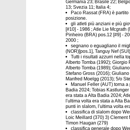
Germania 23; Brasile 22; Belgi
13; Svezia 11; Italia 4;
Paco Rassat (FRA) è partito 
posizione.
gli atleti più anziani e più 
[#10] - 1986 ; Atle Lie Mcgrath
Pinheiro (BRA) pos.12 [#9] - 20
2000 ;
segnano o eguagliano il miglio
(NOR)[pos.1], Tanguy Nef (SUI)
Tutti i risultati azzurri nell
Alberto Tomba (1992); Giorgio 
Alberto Tomba (1989); Giuliano
Stefano Gross (2016); Giuliano
Manfred Moelgg (2013); 5/o Ste
Manuel Feller (AUT) torna a pu
Badia 2024; Tobias Kastlunger (I
era stata a Alta Badia 2024; Atl
l'ultima volta era stata a Alta
punti in slalom, l'ultima volta e
classifica di slalom dopo Wen
Loic Meillard (370) 3) Clement 
Timon Haugan (279)
classifica generale dopo Wen