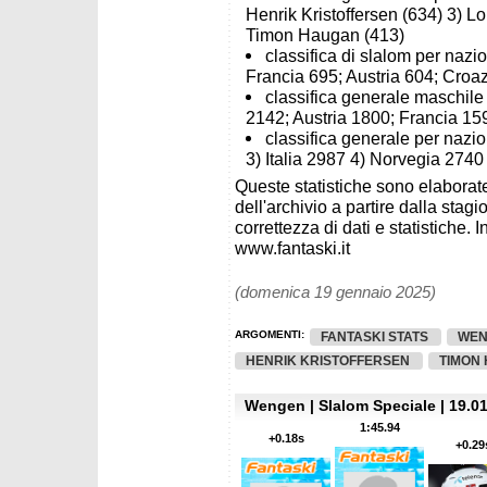
Henrik Kristoffersen (634) 3) Lo
Timon Haugan (413)
classifica di slalom per nazi
Francia 695; Austria 604; Croaz
classifica generale maschile
2142; Austria 1800; Francia 159
classifica generale per nazio
3) Italia 2987 4) Norvegia 2740
Queste statistiche sono elaborate
dell'archivio a partire dalla sta
correttezza di dati e statistiche. I
www.fantaski.it
(domenica 19 gennaio 2025)
ARGOMENTI:
FANTASKI STATS
WEN
HENRIK KRISTOFFERSEN
TIMON
Wengen | Slalom Speciale | 19.01
1:45.94
+0.18s
+0.29