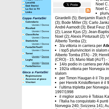
Località
Noel C. 
Dati Storici
Noel C.
Lo Sci in TV
Links
pluri
Girardelli (5); Benjamin Raich (
(3); Bode Miller (3); Carlo Jank
Calendario
Uomini
/
Donne
André Aamodt (3); Beat Feuz (3)
Risultati
(2); Lasse Kjus (2); Jean-Bapti
Uomini
/
Donne
Classifiche
Noel (2); Alexis Pinturault (2);
Uomini
/
Donne
Alberto Tomba (2);
Statistiche
Uomini
/
Donne
3/a vittoria in carriera per
Atl
FantaSkiTool®
i top5 plurivincitori in slal
Uomini
/
Donne
Tornei
Alberto Tomba (ITA) - 29; Henrik
Uomini
/
Donne
(CRO) - 15; Mario Matt (AUT) - 
Leghe
Uomini
/
Donne
14/o podio in carriera per At
FantaStorico
192/a vittoria per Norvegia 
slalom
Registrazione
per Timon Haugan è il 7/o podi
Accesso al gioco
per Henrik Kristoffersen è il 
Vincitori
l'ultima tripletta per Norveg
1997/1998
il miglior azzurro è Tobias Ka
l'Italia ha conquistato 4 punt
Norvegia 240; Svizzera 141; Aus