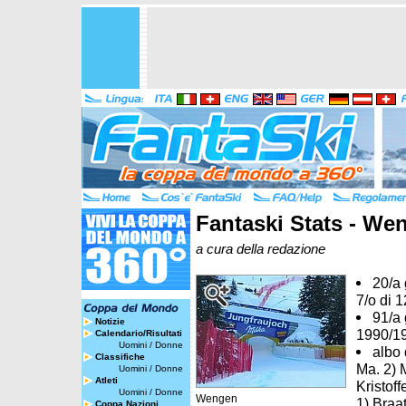
Fantaski Stats - We
a cura della redazione
20/a 
7/o di 
91/a
Notizie
1990/1
Calendario/Risultati
Uomini
/
Donne
albo 
Classifiche
Ma. 2) M
Uomini
/
Donne
Atleti
Kristoff
Uomini
/
Donne
Wengen
1) Braa
Coppa Nazioni