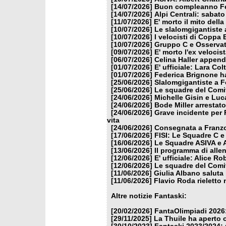
[14/07/2026]
Buon compleanno Fe
[14/07/2026]
Alpi Centrali: sabato
[11/07/2026]
E' morto il mito dell
[10/07/2026]
Le slalomgigantiste a
[10/07/2026]
I velocisti di Coppa
[10/07/2026]
Gruppo C e Osservat
[09/07/2026]
E' morto l'ex veloci
[06/07/2026]
Celina Haller appende
[01/07/2026]
E' ufficiale: Lara Co
[01/07/2026]
Federica Brignone ha
[25/06/2026]
Slalomgigantiste a F
[25/06/2026]
Le squadre del Comit
[24/06/2026]
Michelle Gisin e Luc
[24/06/2026]
Bode Miller arrestat
[24/06/2026]
Grave incidente per 
vita
[24/06/2026]
Consegnata a Franzon
[17/06/2026]
FISI: Le Squadre C e
[16/06/2026]
Le Squadre ASIVA e A
[13/06/2026]
Il programma di alle
[12/06/2026]
E' ufficiale: Alice 
[12/06/2026]
Le squadre del Comit
[11/06/2026]
Giulia Albano saluta
[11/06/2026]
Flavio Roda rieletto 
Altre notizie Fantaski:
[20/02/2026]
FantaOlimpiadi 2026:
[29/11/2025]
La Thuile ha aperto 