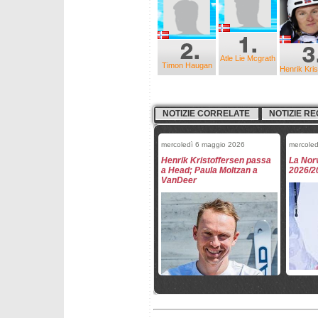
Atle Lie Mcgrath
Timon Haugan
Henrik Kris
NOTIZIE CORRELATE
NOTIZIE RE
mercoledì 6 maggio 2026
mercoled
Henrik Kristoffersen passa
La Norv
a Head; Paula Moltzan a
2026/2
VanDeer
mercoledì 25 marzo 2026
mercole
Fantaski Stats - Hafjell 2026
Fantask
- slalom maschile
- gigan