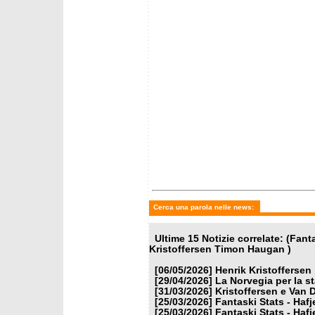
martedì 24 marzo 2026
martedì
Fantaski Stats - Hafjell 2026
Fantask
- slalom femminile
- gigan
Cerca una parola nelle news:
Ultime 15 Notizie correlate: (Fan
Kristoffersen Timon Haugan )
[06/05/2026]
Henrik Kristoffersen
[29/04/2026]
La Norvegia per la s
[31/03/2026]
Kristoffersen e Van 
[25/03/2026]
Fantaski Stats - Hafj
[25/03/2026]
Fantaski Stats - Hafj