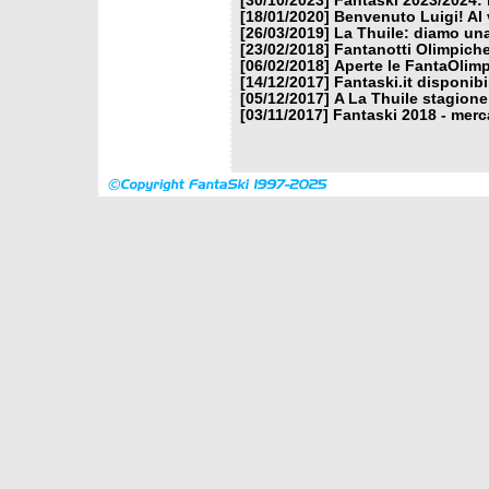
[30/10/2023]
Fantaski 2023/2024: 
[18/01/2020]
Benvenuto Luigi! Al v
[26/03/2019]
La Thuile: diamo un
[23/02/2018]
Fantanotti Olimpiche
[06/02/2018]
Aperte le FantaOlimp
[14/12/2017]
Fantaski.it disponib
[05/12/2017]
A La Thuile stagione
[03/11/2017]
Fantaski 2018 - merc