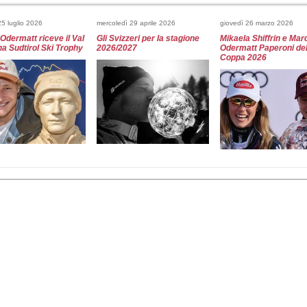
20.
Christoph Krenn
(AUT)
+
21.
Gino Caviezel
(SUI)
+
22.
Giovanni Borsotti
(ITA)
+
5 luglio 2026
mercoledì 29 aprile 2026
giovedì 26 marzo 2026
23.
Sam Morse
(USA)
+
Odermatt riceve il Val
Gli Svizzeri per la stagione
Mikaela Shiffrin e Mar
24.
Cameron Alexander
(CAN)
+
a Sudtirol Ski Trophy
2026/2027
Odermatt Paperoni del
25.
Christof Innerhofer
(ITA)
+
Coppa 2026
26.
Giovanni Franzoni
(ITA)
+
27.
Florian Loriot
(FRA)
+
28.
Jared Goldberg
(USA)
+
29.
Bryce Bennett
(USA)
+
30.
Kyle Alexander
(CAN)
+
dì 25 marzo 2026
mercoledì 25 marzo 2026
martedì 24 marzo 2026
i Stats - Hafjell 2026
Fantaski Stats - Hafjell 2026
Fantaski Stats - Hafjel
om maschile
- gigante femminile
- slalom femminile
 24 marzo 2026
domenica 22 marzo 2026
domenica 22 marzo 2026