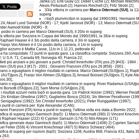
Janka (2); Erik Guay (2); Didier Cuche (2); Michael Walchho
Alexis Pinturault (2); Hannes Reichelt (2); Fritz Strobl (2);
33/a vittoria in carriera per
Marco Odermatt (SUI)
, la 12
superg
i top5 plurivincitori in superg dal 1990/1991: Hermann 
 24; Aksel Lund Svindal (NOR) - 17; Kjetil Jansrud (NOR) - 13; Marco Odermatt (SUI
nder Aamodt Kilde (NOR) - 9;
 podio in carriera per Marco Odermatt (SUI), il 20/o in superg
a vittoria per Svizzera in Coppa del Mondo dal 1990/1991; la 36/a in superg
Raphael Haaser è il 3/o podio della carriera, il 3/o in superg
Franjo Von Allmen è il 1/o podio della carriera, il 1/o in superg
iglior azzurro è Mattia Casse, 11/o in 1.11.21, pettorale #2
alia ha conquistato 72 punti in questa gara. La classifica completa: Svizzera 260; Aus
72; U.S.A. 71; Canada 69; Norvegia 40; Francia 22;
atleti più anziani e più giovani a punti: Christof Innerhofer (ITA) pos.25 [#43] - 1984 ;
men (SUI) pos.3 [#17] - 2001 ; Giovanni Franzoni (ITA) pos.26 [#58] - 2001 ;
ano o eguagliano il miglior risultato in carriera: Marco Odermatt (SUI)[pos.1], Rap
(AUT)[pos.2], Franjo Von Allmen (SUI)[pos.3], Arnaud Boisset (SUI)[pos.7], Kyle Al
os.30],;
ano o eguagliano il miglior risultato in carriera in superg: River Radamus (USA)[po
i Borsotti (ITA)[pos.22], Sam Morse (USA)[pos.23],
i i risultati azzurri nella top5 in questa gara: 1/o Patrick Holzer (1992); Werner Pera
 2/o Kristian Ghedina (1997); Guglielmo Bosca (2024); 3/o Werner Perathoner (199
 Senigagliesi (1992); 5/o Christof Innerhofer (2021); Peter Runggaldier (1997);
i punti in carriera per: Kyle Alexander (CAN);
anni Franzoni (ITA) torna a punti in superg, l'ultima volta era stata a Bormio 2022;
sifica di superg dopo Garmisch (top5): 1) Marco Odermatt (390) 2) Vincent Kriechm
) Raphael Haaser (222) 4) Cyprien Sarrazin (174) 5) Nils Allegre (171)
sifica generale dopo Garmisch (top5): 1) Marco Odermatt (1406) 2) Cyprien Sarraz
el Feller (559) 4) Vincent Kriechmayr (487) 5) Marco Schwarz (464)
sifica di superg per nazioni (top5): Svizzera 1108; Austria 868; Francia 431; Italia 3
 263;