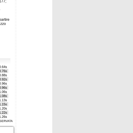
177;
)
partire
izzo
0.64s
0.76s
0.88s
0.92s
0.96s
0.96s
1.06s
1.08s
1.13s
1.15s
1.20s
1.22s
1.26s
1.29s
SERVATA
1.33s
1.38s