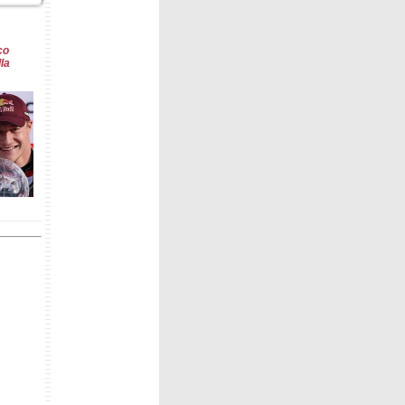
1.58s
1.66s
1.67s
1.91s
co
1.93s
la
1.95s
1.97s
1.99s
2.14s
2.19s
2.20s
l 2026