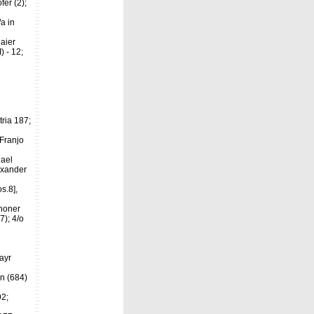
fer (2);
/a in
Maier
) - 12;
tria 187;
 Franjo
hael
exander
s.8],
thoner
7); 4/o
ayr
in (684)
92;