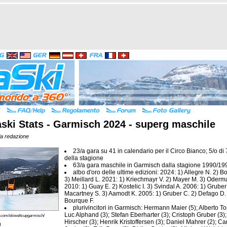
ski Stats - Garmisch 2024 - superg maschile
la redazione
23/a gara su 41 in calendario per il Circo Bianco; 5/o di
della stagione
63/a gara maschile in Garmisch dalla stagione 1990/19
albo d'oro delle ultime edizioni: 2024: 1) Allegre N. 2) B
3) Meillard L. 2021: 1) Kriechmayr V. 2) Mayer M. 3) Oderma
2010: 1) Guay E. 2) Kostelic I. 3) Svindal A. 2006: 1) Gruber
Macartney S. 3) Aamodt K. 2005: 1) Gruber C. 2) Defago D.
Bourque F.
plurivincitori in Garmisch: Hermann Maier (5); Alberto T
Luc Alphand (3); Stefan Eberharter (3); Cristoph Gruber (3)
k.com/skiweltcupgarmisch/
Hirscher (3); Henrik Kristoffersen (3); Daniel Mahrer (2); Ca
h