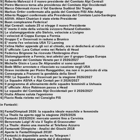
26]
Roberto Malvezzi è il nuovo presidente del Comitato Alpi Centrali
26]
Pietro Marocco torna alla presidenza del Comitato Alpi Occidentali
26]
Marco Odermatt riceve il Val Gardena Sudtirol Ski Trophy
26]
Markus Ortler confermato alla guida del Comitato FISI Alto Adige
26]
Alberto Ruggeri confermato alla Presidenza del Comitato Lazio-Sardegna
26]
ASIVA: Albert Chatrian è stato eletto Presidente
26]
Buon compleanno Federica!
26]
Alpi Centrali: sabato 25 si elegge il nuovo Presidente
26]
E' morto il mito della velocità svizzero Roland Collombin
26]
Le slalomgigantiste allo Stelvio, velociste a Livigno
26]
I velocisti di Coppa Europa a Formia
26]
Gruppo C e Osservati in raduno a Brunico
26]
E' morto l'ex velocista USA TJ Lanning
26]
Celina Haller appende gli sci al chiodo, ora si dedicherà al calcio
26]
E' ufficiale: Lara Colturi entra nei Rebels di Head
26]
Federica Brignone ha ricevuto l'Ambrogino d'oro
26]
Slalomgigantiste a Formia; test atletici per il gruppo Coppa Europa
26]
Le squadre del Comitato Veneto per il 2026/2027
26]
Michelle Gisin e Luca De Aliprandini si sono sposati
26]
Bode Miller arrestato e rilasciato su cauzione negli USA
26]
Grave incidente per Pietro Runggaldier, ma non è in pericolo di vita
26]
Consegnata a Franzoni la gonddola della Streif
26]
FISI: Le Squadre C e Osservati per la stagione 2026/2027
26]
Le Squadre ASIVA e Alpi Centali per il 2026/2027
26]
Il programma di allenamento delle squadre femminili a Ushuaia
26]
E' ufficiale: Alice Robinson passa a Head
26]
Le squadre del Comitato Alpi Occidentali per il 2026/2027
26]
Giulia Albano saluta l'agonismo
26]
Flavio Roda rieletto nel Consiglio FIS
zie Fantaski:
26]
FantaOlimpiadi 2026: la squadra ideale maschile e femminile
25]
La Thuile ha aperto oggi la stagione 2025/2026
23]
Fantaski 2023/2024: mercato uomini fino a Cervinia
20]
Benvenuto Luigi! Al via il Taglio di Grasscutter
19]
La Thuile: diamo una manche al Telefono Azzurro
18]
Fantanotti Olimpiche - Analisi dei Giochi 2018
18]
Aperte le FantaOlimpiadi 2018!
17]
Fantaski.it disponibile anche su Telegram !
17]
A La Thuile stagione aperta dal 2 dicembre