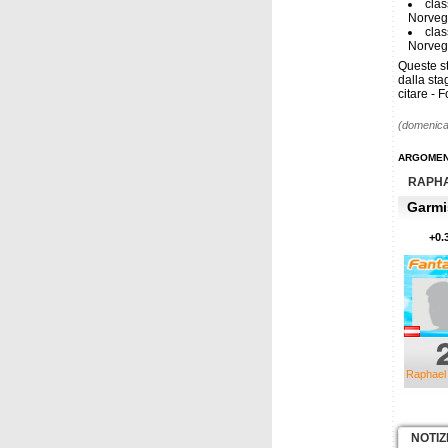
clas
Norvegi
clas
Norveg
Queste st
dalla sta
citare - 
(domenica
ARGOMEN
RAPH
Garmi
+0.
Raphael
NOTIZ