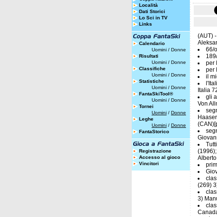
Località
Dati Storici
Lo Sci in TV
Links
(AUT) -
Aleksa
Calendario
66/o
Uomini
/
Donne
189/
Risultati
Uomini
/
Donne
per 
Classifiche
per 
Uomini
/
Donne
il m
Statistiche
l'It
Uomini
/
Donne
Italia 
FantaSkiTool®
gli 
Uomini
/
Donne
Von All
Tornei
segn
Uomini
/
Donne
Haaser 
Leghe
(CAN)[p
Uomini
/
Donne
segn
FantaStorico
Giovann
Tutt
(1996);
Registrazione
Accesso al gioco
Alberto
Vincitori
prim
Giov
clas
(269) 3
clas
3) Manu
clas
Canada