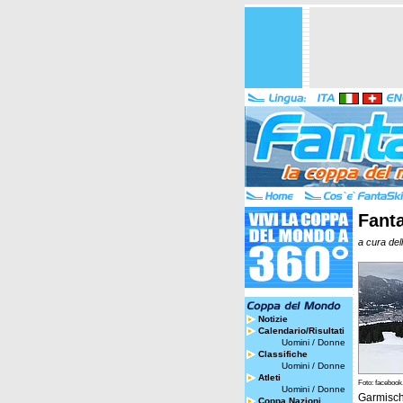
Fanta
a cura del
Notizie
Calendario/Risultati
Uomini
/
Donne
Classifiche
Uomini
/
Donne
Atleti
Foto: faceboo
Uomini
/
Donne
Garmisc
Coppa Nazioni