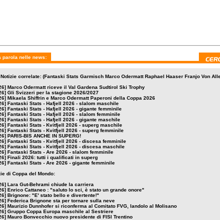
i Stats - Hafjell 2026
Fantaski Stats - Kvitfjell
Fantaski Stats - Kvitfje
nte maschile
2026 - superg maschile
2026 - superg femmini
 parola nelle news:
 Notizie correlate: (Fantaski Stats Garmisch Marco Odermatt Raphael Haaser Franjo Von All
26]
Marco Odermatt riceve il Val Gardena Sudtirol Ski Trophy
26]
Gli Svizzeri per la stagione 2026/2027
26]
Mikaela Shiffrin e Marco Odermatt Paperoni della Coppa 2026
26]
Fantaski Stats - Hafjell 2026 - slalom maschile
26]
Fantaski Stats - Hafjell 2026 - gigante femminile
26]
Fantaski Stats - Hafjell 2026 - slalom femminile
26]
Fantaski Stats - Hafjell 2026 - gigante maschile
26]
Fantaski Stats - Kvitfjell 2026 - superg maschile
26]
Fantaski Stats - Kvitfjell 2026 - superg femminile
26]
PARIS-BIS ANCHE IN SUPERG!
26]
Fantaski Stats - Kvitfjell 2026 - discesa femminile
26]
Fantaski Stats - Kvitfjell 2026 - discesa maschile
26]
Fantaski Stats - Are 2026 - slalom femminile
26]
Finali 2026: tutti i qualificati in superg
26]
Fantaski Stats - Are 2026 - gigante femminile
izie di Coppa del Mondo:
26]
Lara Gut-Behrami chiude la carriera
26]
Enrico Cattaneo : "saluto lo sci, è stato un grande onore"
26]
Brignone: "E' stato bello e divertente!"
26]
Federica Brignone sta per tornare sulla neve
26]
Maurizio Dunnhofer si riconferma al Comitato FVG, Iandolo al Molisano
26]
Gruppo Coppa Europa maschile al Sestriere
26]
Mauro Bonvecchio nuovo presidente di FISI Trentino