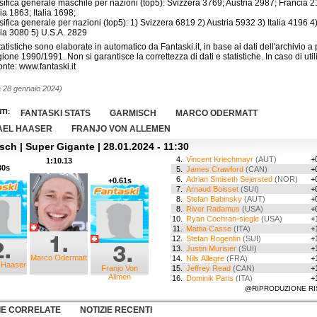
sifica generale maschile per nazioni (top5): Svizzera 3769; Austria 2987; Francia 2
a 1863; Italia 1698;
sifica generale per nazioni (top5): 1) Svizzera 6819 2) Austria 5932 3) Italia 4196 4
ia 3080 5) U.S.A. 2829
atistiche sono elaborate in automatico da Fantaski.it, in base ai dati dell'archivio a 
gione 1990/1991. Non si garantisce la correttezza di dati e statistiche. In caso di util
Fonte: www.fantaski.it
 28 gennaio 2024)
TI:
FANTASKI STATS
GARMISCH
MARCO ODERMATT
AEL HAASER
FRANJO VON ALLEMEN
sch | Super Gigante | 28.01.2024 - 11:30
4.
Vincent Kriechmayr
(AUT)
+
1:10.13
30s
5.
James Crawford
(CAN)
+
6.
Adrian Smiseth Sejersted
(NOR)
+
+0.61s
7.
Arnaud Boisset
(SUI)
+
8.
Stefan Babinsky
(AUT)
+
8.
River Radamus
(USA)
+
10.
Ryan Cochran-siegle
(USA)
+
11.
Mattia Casse
(ITA)
+
12.
Stefan Rogentin
(SUI)
+
13.
Justin Murisier
(SUI)
+
Marco Odermatt
14.
Nils Allegre
(FRA)
+
 Haaser
Franjo Von
15.
Jeffrey Read
(CAN)
+
Allmen
16.
Dominik Paris
(ITA)
+
17.
Daniel Danklmaier
(AUT)
+
@RIPRODUZIONE RI
18.
Guglielmo Bosca
(ITA)
+
19.
Loic Meillard
(SUI)
+
IE CORRELATE
NOTIZIE RECENTI