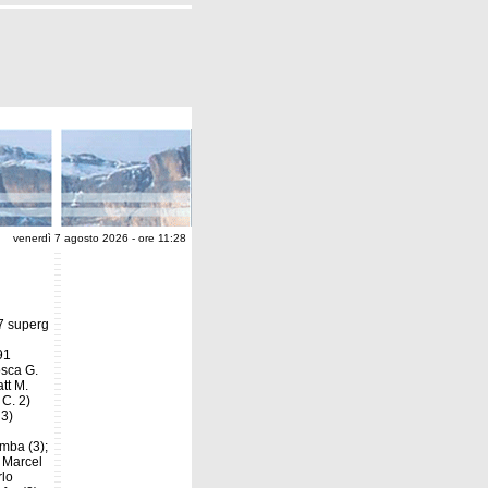
venerdì 7 agosto 2026 - ore 11:28
 7 superg
91
osca G.
tt M.
 C. 2)
 3)
omba (3);
; Marcel
rlo