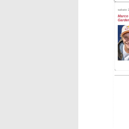
sabato 2
Marco 
Garden
mercole
Fantask
- slal
martedì