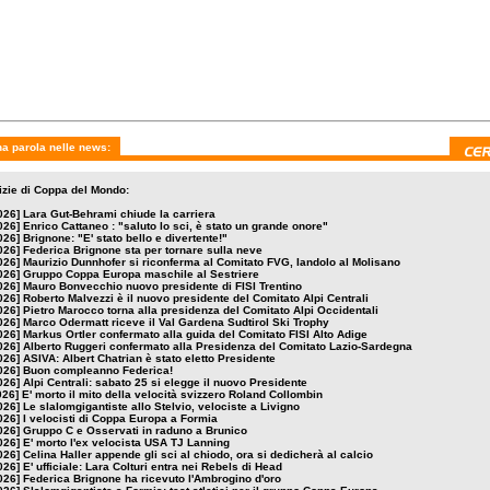
a parola nelle news:
tizie di Coppa del Mondo:
026]
Lara Gut-Behrami chiude la carriera
026]
Enrico Cattaneo : "saluto lo sci, è stato un grande onore"
026]
Brignone: "E' stato bello e divertente!"
026]
Federica Brignone sta per tornare sulla neve
026]
Maurizio Dunnhofer si riconferma al Comitato FVG, Iandolo al Molisano
026]
Gruppo Coppa Europa maschile al Sestriere
026]
Mauro Bonvecchio nuovo presidente di FISI Trentino
026]
Roberto Malvezzi è il nuovo presidente del Comitato Alpi Centrali
026]
Pietro Marocco torna alla presidenza del Comitato Alpi Occidentali
026]
Marco Odermatt riceve il Val Gardena Sudtirol Ski Trophy
026]
Markus Ortler confermato alla guida del Comitato FISI Alto Adige
026]
Alberto Ruggeri confermato alla Presidenza del Comitato Lazio-Sardegna
026]
ASIVA: Albert Chatrian è stato eletto Presidente
026]
Buon compleanno Federica!
026]
Alpi Centrali: sabato 25 si elegge il nuovo Presidente
026]
E' morto il mito della velocità svizzero Roland Collombin
026]
Le slalomgigantiste allo Stelvio, velociste a Livigno
026]
I velocisti di Coppa Europa a Formia
026]
Gruppo C e Osservati in raduno a Brunico
026]
E' morto l'ex velocista USA TJ Lanning
026]
Celina Haller appende gli sci al chiodo, ora si dedicherà al calcio
026]
E' ufficiale: Lara Colturi entra nei Rebels di Head
026]
Federica Brignone ha ricevuto l'Ambrogino d'oro