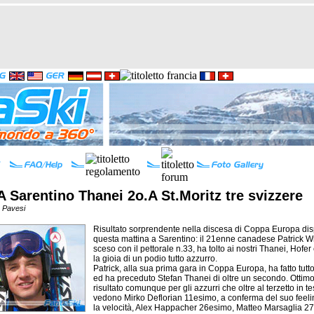
A Sarentino Thanei 2o.A St.Moritz tre svizzere
o Pavesi
Risultato sorprendente nella discesa di Coppa Europa dis
questa mattina a Sarentino: il 21enne canadese Patrick Wr
sceso con il pettorale n.33, ha tolto ai nostri Thanei, Hofer
la gioia di un podio tutto azzurro.
Patrick, alla sua prima gara in Coppa Europa, ha fatto tutt
ed ha preceduto Stefan Thanei di oltre un secondo. Ottim
risultato comunque per gli azzurri che oltre al terzetto in te
vedono Mirko Deflorian 11esimo, a conferma del suo feel
la velocità, Alex Happacher 26esimo, Matteo Marsaglia 2