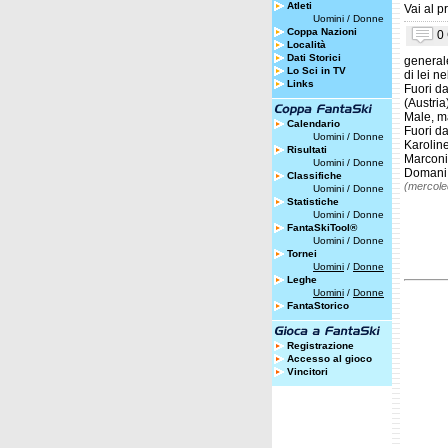
Atleti
Vai al pr
Uomini
/
Donne
Coppa Nazioni
0
Località
Dati Storici
generale
Lo Sci in TV
di lei ne
Links
Fuori d
(Austria
Male, ma
Calendario
Fuori da
Uomini
/
Donne
Karolin
Risultati
Marconi
Uomini
/
Donne
Domani 
Classifiche
(mercole
Uomini
/
Donne
Statistiche
Uomini
/
Donne
FantaSkiTool®
Uomini
/
Donne
Tornei
Uomini
/
Donne
Leghe
Uomini
/
Donne
FantaStorico
Registrazione
Accesso al gioco
Vincitori