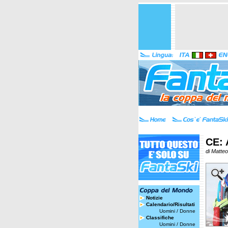
CE: 
di Matte
Notizie
Calendario/Risultati
Uomini
/
Donne
Classifiche
Uomini
/
Donne