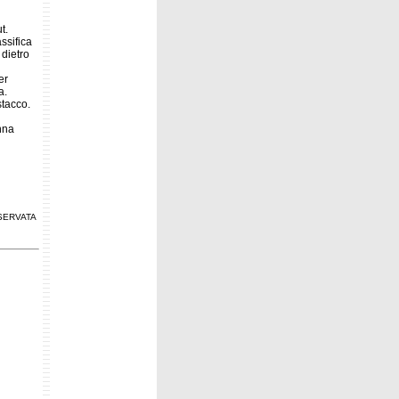
t.
ssifica
 dietro
er
a.
stacco.
nna
SERVATA