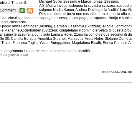
Michael Gufler 28esimo e Marco Tomasi 29esimo.
ofilo di
Thanei S.
A St.Moritz invece festeggia la squadra svizzera: sul podio
salgono Nadja Kamer, Andrea Dettling e la "solita" Lara Gu
 Commenti
Dimostrazione di forza non casuale: Lara è in testa alla cla
 del circuito, e leader in superg e discesa; la compagna di squadra Nadja è subito
lle tre classifiche.
al podio Anna Fenninger (Austria), Carmen Casanova (Svizzera), Nicole Schmidhof
) e Marianne Abderhalden (Svizzera) completano il dominio elvetico di questa prov
lissimo le azzurre: a punti solo Larissa Hofer, 21esima con oltre due secondi di di
lle 30: Camilla Borsotti, Angelika Gruener, Marsaglia, Anna Hofer, Stefanie Demetz,
e Trojer, Eleonora Teglia, Yvonn Runggaldier, Magdalena Eisath, Enrica Cipriani, A
.
in programma la supercombinata in entrambe le località.
dì 23 gennaio 2008)
@RIPRODUZIONE RI