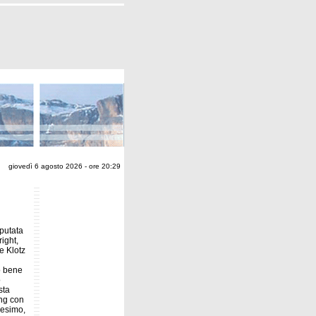
giovedì 6 agosto 2026 - ore 20:29
putata
ight,
 e Klotz
o bene
o
sta
ing con
7esimo,