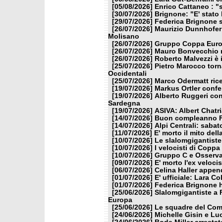
[05/08/2026]
Enrico Cattaneo : "s
[30/07/2026]
Brignone: "E' stato 
[29/07/2026]
Federica Brignone s
[26/07/2026]
Maurizio Dunnhofer 
Molisano
[26/07/2026]
Gruppo Coppa Europ
[26/07/2026]
Mauro Bonvecchio n
[26/07/2026]
Roberto Malvezzi è 
[25/07/2026]
Pietro Marocco torn
Occidentali
[25/07/2026]
Marco Odermatt rice
[19/07/2026]
Markus Ortler confe
[19/07/2026]
Alberto Ruggeri con
Sardegna
[19/07/2026]
ASIVA: Albert Chatri
[14/07/2026]
Buon compleanno F
[14/07/2026]
Alpi Centrali: sabat
[11/07/2026]
E' morto il mito del
[10/07/2026]
Le slalomgigantiste 
[10/07/2026]
I velocisti di Copp
[10/07/2026]
Gruppo C e Osserva
[09/07/2026]
E' morto l'ex veloc
[06/07/2026]
Celina Haller append
[01/07/2026]
E' ufficiale: Lara C
[01/07/2026]
Federica Brignone h
[25/06/2026]
Slalomgigantiste a F
Europa
[25/06/2026]
Le squadre del Comi
[24/06/2026]
Michelle Gisin e Lu