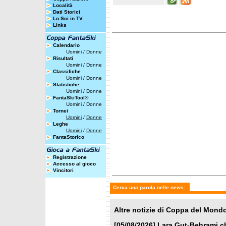
Località
Dati Storici
Lo Sci in TV
Links
Calendario
Uomini
/
Donne
Risultati
Uomini
/
Donne
Classifiche
Uomini
/
Donne
Statistiche
Uomini
/
Donne
FantaSkiTool®
Uomini
/
Donne
Tornei
Uomini
/
Donne
Leghe
Uomini
/
Donne
FantaStorico
Registrazione
Accesso al gioco
Vincitori
Cerca una parola nelle news:
Altre notizie di Coppa del Mond
[05/08/2026]
Lara Gut-Behrami ch