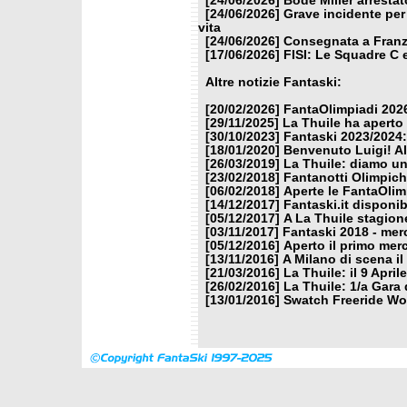
[24/06/2026]
Bode Miller arrestat
[24/06/2026]
Grave incidente per
vita
[24/06/2026]
Consegnata a Franzo
[17/06/2026]
FISI: Le Squadre C 
Altre notizie Fantaski:
[20/02/2026]
FantaOlimpiadi 2026
[29/11/2025]
La Thuile ha aperto
[30/10/2023]
Fantaski 2023/2024:
[18/01/2020]
Benvenuto Luigi! Al 
[26/03/2019]
La Thuile: diamo u
[23/02/2018]
Fantanotti Olimpich
[06/02/2018]
Aperte le FantaOlim
[14/12/2017]
Fantaski.it disponi
[05/12/2017]
A La Thuile stagion
[03/11/2017]
Fantaski 2018 - mer
[05/12/2016]
Aperto il primo mer
[13/11/2016]
A Milano di scena i
[21/03/2016]
La Thuile: il 9 Apri
[26/02/2016]
La Thuile: 1/a Gara 
[13/01/2016]
Swatch Freeride Wor