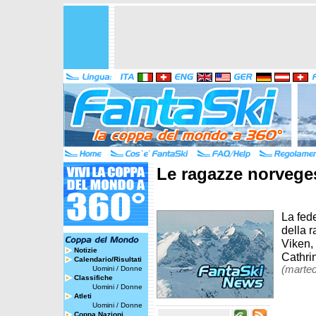
Le ragazze norvege
La fed
della 
Viken,
Notizie
Cathri
Calendario/Risultati
(marted
Uomini
/
Donne
Classifiche
Uomini
/
Donne
Atleti
Uomini
/
Donne
Coppa Nazioni