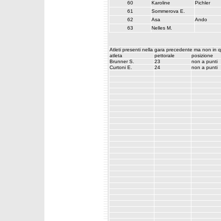
60
Karoline
Pichler
61
Sommerova E.
62
Asa
Ando
63
Nelles M.
Atleti presenti nella gara precedente ma non in 
atleta
pettorale
posizione
Brunner S.
23
non a punti
Curtoni E.
24
non a punti