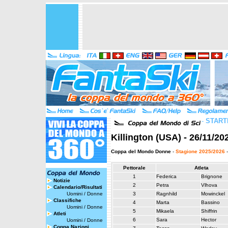
-
START
Killington (USA) - 26/11/20
Coppa del Mondo Donne
-
Stagione 2025/2026
-
Pettorale
Atleta
1
Federica
Brignone
Notizie
2
Petra
Vlhova
Calendario/Risultati
Uomini
/
Donne
3
Ragnhild
Mowinckel
Classifiche
4
Marta
Bassino
Uomini
/
Donne
5
Mikaela
Shiffrin
Atleti
6
Sara
Hector
Uomini
/
Donne
Coppa Nazioni