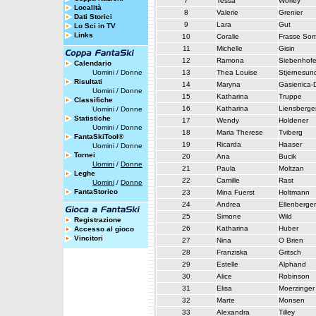
7
Tessa
Worley
Località
8
Valerie
Grenier
Dati Storici
9
Lara
Gut
Lo Sci in TV
Links
10
Coralie
Frasse So
11
Michelle
Gisin
12
Ramona
Siebenhofe
Calendario
Uomini
/
Donne
13
Thea Louise
Stjernesun
Risultati
14
Maryna
Gasienica-
Uomini
/
Donne
15
Katharina
Truppe
Classifiche
16
Katharina
Liensberge
Uomini
/
Donne
Statistiche
17
Wendy
Holdener
Uomini
/
Donne
18
Maria Therese
Tviberg
FantaSkiTool®
19
Ricarda
Haaser
Uomini
/
Donne
Tornei
20
Ana
Bucik
Uomini
/
Donne
21
Paula
Moltzan
Leghe
22
Camille
Rast
Uomini
/
Donne
FantaStorico
23
Mina Fuerst
Holtmann
24
Andrea
Ellenberger
25
Simone
Wild
Registrazione
26
Katharina
Huber
Accesso al gioco
Vincitori
27
Nina
O Brien
28
Franziska
Gritsch
29
Estelle
Alphand
30
Alice
Robinson
31
Elisa
Moerzinger
32
Marte
Monsen
33
Alexandra
Tilley