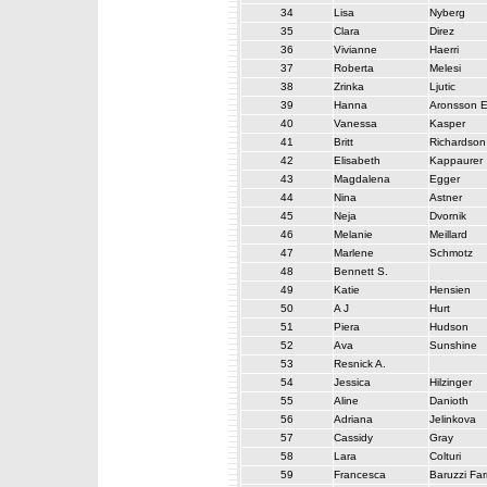
34
Lisa
Nyberg
35
Clara
Direz
36
Vivianne
Haerri
37
Roberta
Melesi
38
Zrinka
Ljutic
39
Hanna
Aronsson E
40
Vanessa
Kasper
41
Britt
Richardson
42
Elisabeth
Kappaurer
43
Magdalena
Egger
44
Nina
Astner
45
Neja
Dvornik
46
Melanie
Meillard
47
Marlene
Schmotz
48
Bennett S.
49
Katie
Hensien
50
A J
Hurt
51
Piera
Hudson
52
Ava
Sunshine
53
Resnick A.
54
Jessica
Hilzinger
55
Aline
Danioth
56
Adriana
Jelinkova
57
Cassidy
Gray
58
Lara
Colturi
59
Francesca
Baruzzi Farr