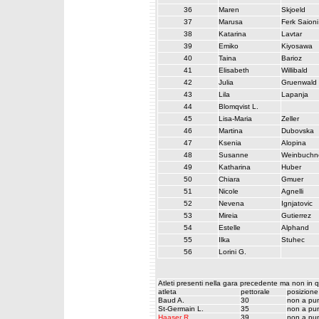
36
Maren
Skjoeld
37
Marusa
Ferk Saioni
38
Katarina
Lavtar
39
Emiko
Kiyosawa
40
Taina
Barioz
41
Elisabeth
Willibald
42
Julia
Gruenwald
43
Lila
Lapanja
44
Blomqvist L.
45
Lisa-Maria
Zeller
46
Martina
Dubovska
47
Ksenia
Alopina
48
Susanne
Weinbuchn
49
Katharina
Huber
50
Chiara
Gmuer
51
Nicole
Agnelli
52
Nevena
Ignjatovic
53
Mireia
Gutierrez
54
Estelle
Alphand
55
Ilka
Stuhec
56
Lorini G.
Atleti presenti nella gara precedente ma non in 
atleta
pettorale
posizione
Baud A.
30
non a pun
St-Germain L.
35
non a pun
Haaser R.
39
non a pun