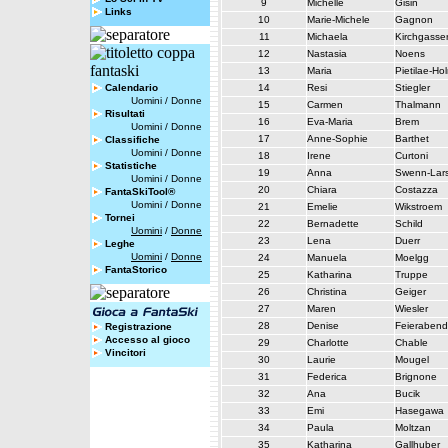
9
Michelle
Gisin
Links
10
Marie-Michele
Gagnon
11
Michaela
Kirchgasse
12
Nastasia
Noens
13
Maria
Pietilae-Ho
Calendario
14
Resi
Stiegler
Uomini
/
Donne
15
Carmen
Thalmann
Risultati
16
Eva-Maria
Brem
Uomini
/
Donne
17
Anne-Sophie
Barthet
Classifiche
Uomini
/
Donne
18
Irene
Curtoni
Statistiche
19
Anna
Swenn-Lar
Uomini
/
Donne
20
Chiara
Costazza
FantaSkiTool®
Uomini
/
Donne
21
Emelie
Wikstroem
Tornei
22
Bernadette
Schild
Uomini
/
Donne
23
Lena
Duerr
Leghe
Uomini
/
Donne
24
Manuela
Moelgg
FantaStorico
25
Katharina
Truppe
26
Christina
Geiger
27
Maren
Wiesler
28
Denise
Feierabend
Registrazione
Accesso al gioco
29
Charlotte
Chable
Vincitori
30
Laurie
Mougel
31
Federica
Brignone
32
Ana
Bucik
33
Emi
Hasegawa
34
Paula
Moltzan
35
Katharina
Gallhuber