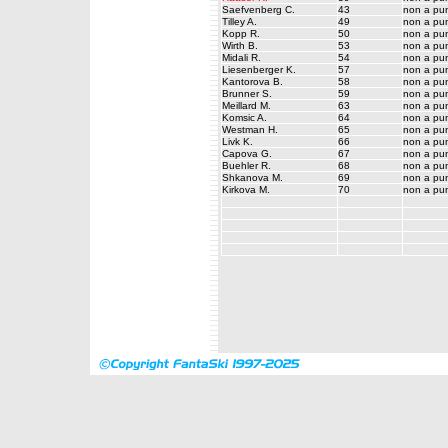
Saefvenberg C.
43
non a pun
Tilley A.
49
non a pun
Kopp R.
50
non a pun
Wirth B.
53
non a pun
Midali R.
54
non a pun
Liesenberger K.
57
non a pun
Kantorova B.
58
non a pun
Brunner S.
59
non a pun
Meillard M.
63
non a pun
Komsic A.
64
non a pun
Westman H.
65
non a pun
Livk K.
66
non a pun
Capova G.
67
non a pun
Buehler R.
68
non a pun
Shkanova M.
69
non a pun
Kirkova M.
70
non a pun