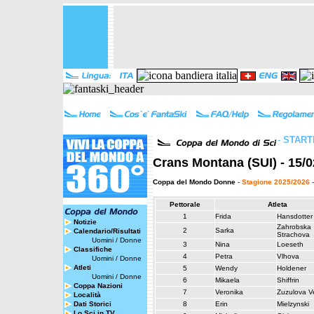
-
START
Crans Montana (SUI) - 15/0
Coppa del Mondo Donne
-
Stagione 2025/2026
-
Pettorale
Atleta
1
Frida
Hansdotter
Notizie
Zahrobska
2
Sarka
Calendario/Risultati
Strachova
Uomini
/
Donne
3
Nina
Loeseth
Classifiche
4
Petra
Vlhova
Uomini
/
Donne
Atleti
5
Wendy
Holdener
Uomini
/
Donne
6
Mikaela
Shiffrin
Coppa Nazioni
7
Veronika
Zuzulova V
Località
Dati Storici
8
Erin
Mielzynski
Lo Sci in TV