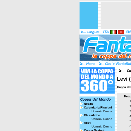
Levi 
Coppa de
Pett
Notizie
Calendario/Risultati
Uomini
/
Donne
Classifiche
Uomini
/
Donne
Atleti
Uomini
/
Donne
Coppa Nazioni