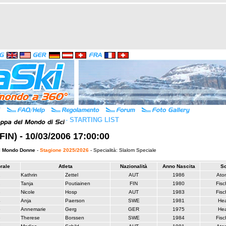
-
STARTING LIST
(FIN) - 10/03/2006 17:00:00
l Mondo Donne
-
Stagione 2025/2026
- Specialità: Slalom Speciale
orale
Atleta
Nazionalità
Anno Nascita
Sc
1
Kathrin
Zettel
AUT
1986
Ato
2
Tanja
Poutiainen
FIN
1980
Fisc
3
Nicole
Hosp
AUT
1983
Fisc
4
Anja
Paerson
SWE
1981
He
5
Annemarie
Gerg
GER
1975
He
6
Therese
Borssen
SWE
1984
Fisc