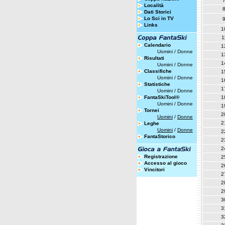
Località
Dati Storici
Lo Sci in TV
Links
1
1
Calendario
1
Uomini
/
Donne
1
Risultati
1
Uomini
/
Donne
Classifiche
1
Uomini
/
Donne
1
Statistiche
1
Uomini
/
Donne
FantaSkiTool®
1
Uomini
/
Donne
1
Tornei
2
Uomini
/
Donne
2
Leghe
Uomini
/
Donne
2
FantaStorico
2
2
Registrazione
2
Accesso al gioco
2
Vincitori
2
2
2
3
3
3