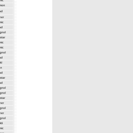
mic
mon
ad
her
mic
ad
gnol
star
mic
mic
gnol
ad
kl
an
ad
star
ad
gnol
gnol
star
her
gnol
her
gnol
kli
mic