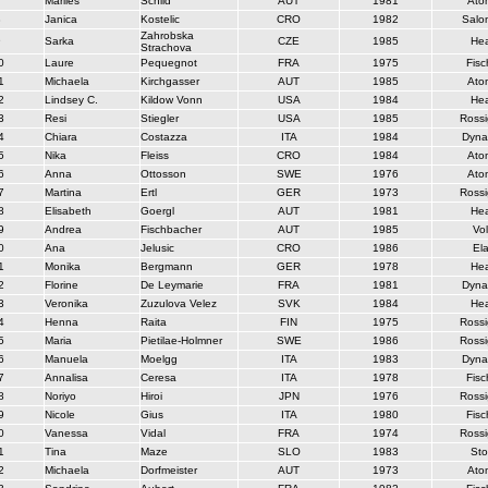
7
Marlies
Schild
AUT
1981
Ato
8
Janica
Kostelic
CRO
1982
Salo
Zahrobska
9
Sarka
CZE
1985
He
Strachova
0
Laure
Pequegnot
FRA
1975
Fisc
1
Michaela
Kirchgasser
AUT
1985
Ato
2
Lindsey C.
Kildow Vonn
USA
1984
He
3
Resi
Stiegler
USA
1985
Rossi
4
Chiara
Costazza
ITA
1984
Dyna
5
Nika
Fleiss
CRO
1984
Ato
6
Anna
Ottosson
SWE
1976
Ato
7
Martina
Ertl
GER
1973
Rossi
8
Elisabeth
Goergl
AUT
1981
He
9
Andrea
Fischbacher
AUT
1985
Vol
0
Ana
Jelusic
CRO
1986
El
1
Monika
Bergmann
GER
1978
He
2
Florine
De Leymarie
FRA
1981
Dyna
3
Veronika
Zuzulova Velez
SVK
1984
He
4
Henna
Raita
FIN
1975
Rossi
5
Maria
Pietilae-Holmner
SWE
1986
Rossi
6
Manuela
Moelgg
ITA
1983
Dyna
7
Annalisa
Ceresa
ITA
1978
Fisc
8
Noriyo
Hiroi
JPN
1976
Rossi
9
Nicole
Gius
ITA
1980
Fisc
0
Vanessa
Vidal
FRA
1974
Rossi
1
Tina
Maze
SLO
1983
Sto
2
Michaela
Dorfmeister
AUT
1973
Ato