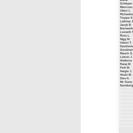
Schleper
Mancuso 
Viken L.
Richards
Truppe K
Lathrop J
Janyk B.
Bremseth
Loeseth 
Ross L.
Nigg M.
Vidoni T.
Dautheriv
Goodman
Riesch S.
Lolovic J.
Hrstkova 
Rataj M.
Ferk M.
Hargin J.
Hoshi M.
Drev A.
Mc Garry
Nurmberg