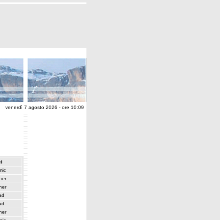
venerdì 7 agosto 2026 - ore 10:09
i
mic
her
her
ad
ad
her