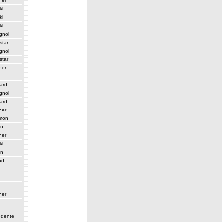
her
kl
kl
kl
gnol
star
gnol
star
her
zard
gnol
zard
her
mon
an
her
kl
an
ad
her
cedente