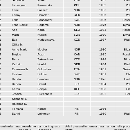
3
Sandrine
Aubert
FRA
1982
Fisc
4
Katarzyna
Karasinska
POL
1982
Vol
5
Lene
Loeseth
NOR
1986
Vol
6
Fanny
Chmelar
GER
1985
Vol
7
Frida
Hansdotter
SWE
1985
Rossi
8
Trine Bakke
Rognmo
NOR
1975
Dyna
9
Ana
Kobal
SLO
1983
Rossi
0
Malin
Hultdin
SWE
1979
Dyna
1
Eva
Kurfuerstova
CZE
1977
Fisc
2
Ollika M.
3
Anne Marie
Mueller
NOR
1980
Bliz
4
Brigitte
Acton
CAN
1985
Rossi
5
Petra
Zakourilova
CZE
1978
Bliz
6
Kathrin
Hoelzl
GER
1984
Fisc
7
Emmanuelle
Colomban
FRA
1981
Salo
8
Kristina
Hultdin
SWE
1981
El
9
Hedda
Berntsen
NOR
1976
Fisc
0
Rebea
Grand
SUI
1984
Vol
1
Karen
Persyn
BEL
1983
El
2
Jessica
Puenchera
SUI
1982
He
3
Schnock Y.
4
Haterma N.
5
Tii-Maria
Romar
FIN
1986
6
Sanni
Leinonen
FIN
1989
Fisc
esenti nella gara precedente ma non in questa
Atleti presenti in questa gara ma non nella pre
pettorale
posizione
atleta
pettorale