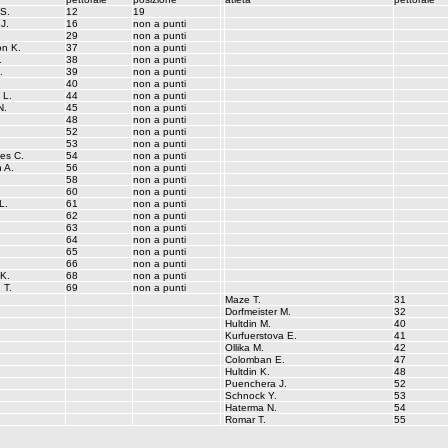
 S.
12
19
J.
16
non a punti
29
non a punti
on K.
37
non a punti
.
38
non a punti
.
39
non a punti
40
non a punti
 L.
44
non a punti
N.
45
non a punti
48
non a punti
52
non a punti
53
non a punti
es C.
54
non a punti
 A.
56
non a punti
58
non a punti
60
non a punti
L.
61
non a punti
62
non a punti
63
non a punti
64
non a punti
65
non a punti
66
non a punti
 K.
68
non a punti
 T.
69
non a punti
Maze T.
31
Dorfmeister M.
32
Hultdin M.
40
Kurfuerstova E.
41
Ollika M.
42
Colomban E.
47
Hultdin K.
48
Puenchera J.
52
Schnock Y.
53
Haterma N.
54
Romar T.
55