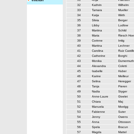
Vincitori
32
Kathrin
Wilhelm
33
Tamara
Mueller
34
Katja
Wirth
35
Silvia
Berger
36
Libby
Ludlow
37
Martina
Schild
38
Maria
Riesch Hoe
39
Corinne
Imlig
40
Martina
Lechner
41
Carolina
Ruiz Castill
42
Catherine
Borghi
43
Monika
Dumermuth
44
Alexandra
Coletti
45
Isabelle
Huber
46
Karine
Meilleur
47
Selina
Heregger
48
Tanja
Pieren
49
Nadia
Styger
50
Anne-Laure
Givelet
51
Chiara
Maj
52
Manuela
Moelgg
53
Fabienne
Suter
54
Jenny
Owens
55
Anna
Ottosson
56
Spela
Bracun
57
Magda
Mattel