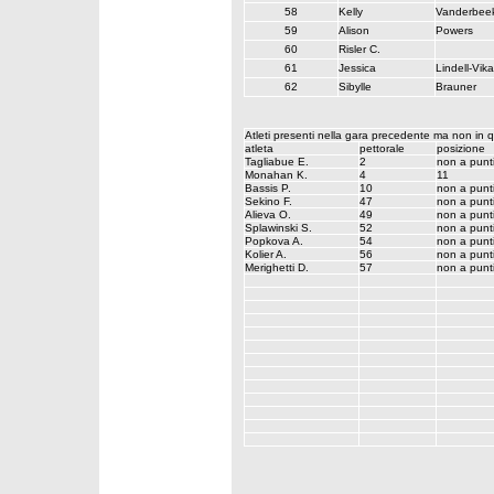
58
Kelly
Vanderbee
59
Alison
Powers
60
Risler C.
61
Jessica
Lindell-Vik
62
Sibylle
Brauner
Atleti presenti nella gara precedente ma non in 
atleta
pettorale
posizione
Tagliabue E.
2
non a punt
Monahan K.
4
11
Bassis P.
10
non a punt
Sekino F.
47
non a punt
Alieva O.
49
non a punt
Splawinski S.
52
non a punt
Popkova A.
54
non a punt
Kolier A.
56
non a punt
Merighetti D.
57
non a punt