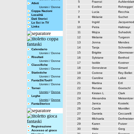
5
Fraenzi
Aufdenblat
Atleti
6
Eveline
Rohregger
Uomini
/
Donne
Coppa Nazioni
7
Lucia
Recchia
Località
8
Melanie
Suchet
Dati Storici
9
Ingrid
Jacquemo
Lo Sci in TV
Links
10
Petra
Haltmayr
11
Mojca
Suhadolc
12
Melanie
Turgeon
13
Jonna
Mendes
14
Tanja
Schneider
Calendario
15
Brigitte
Obermoser
Uomini
/
Donne
Risultati
16
Sylviane
Berthod
Uomini
/
Donne
17
Isolde
Kostner
Classifiche
18
Genevieve
Simard
Uomini
/
Donne
Statistiche
19
Corinne
Rey Bellet
Uomini
/
Donne
20
Caroline
Lalive
FantaSkiTool®
21
Martina
Ertl
Uomini
/
Donne
Tornei
22
Renate
Goetschl
Uomini
/
Donne
23
Kirsten L
Clark
Leghe
24
Alexandra
Meissnitzer
Uomini
/
Donne
25
Janica
Kostelic
FantaStorico
26
Carole
Montillet
27
Daniela
Ceccarelli
28
Michaela
Dorfmeister
29
Karen
Putzer
Registrazione
30
Hilde
Gerg
Accesso al gioco
31
Anja
Paerson