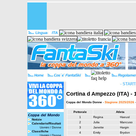
-
START
Cortina d Ampezzo (ITA) - 
Coppa del Mondo Donne
-
Stagione 2025/2026
-
Pettorale
Atleta
1
Regina
Haeusl
Notizie
2
Julia
Mancuso
Calendario/Risultati
Uomini
/
Donne
3
Janette
Hargin
Classifiche
4
Emily
Brydon
Uomini
/
Donne