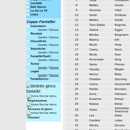
7
Tanja
Poutiainen
Località
8
Marlies
Oester
Dati Storici
9
Vanessa
Vidal
Lo Sci in TV
Links
10
Sarah
Schleper
11
Marlies
Schild
12
Trine Bakke
Rognmo
Calendario
Uomini
/
Donne
13
Sabine
Egger
Risultati
14
Monika
Bergmann
Uomini
/
Donne
15
Martina
Ertl
Classifiche
16
Nicole
Hosp
Uomini
/
Donne
Statistiche
17
Carina
Raich
Uomini
/
Donne
18
Nicole
Gius
FantaSkiTool®
19
Annemarie
Gerg
Uomini
/
Donne
Tornei
20
Spela
Pretnar
Uomini
/
Donne
21
Claudia
Riegler
Leghe
22
Henna
Raita
Uomini
/
Donne
FantaStorico
23
Christine
Sponring
24
Corina
Gruenenfel
25
Hedda
Berntsen
26
Anna
Ottosson
27
Susanne
Ekman
Registrazione
28
Natasa
Bokal
Zahrobska
Accesso al gioco
29
Sarka
Strachova
30
Lea
Dabic
Vincitori
31
Caroline
Lalive
32
Alenka
Dovzan