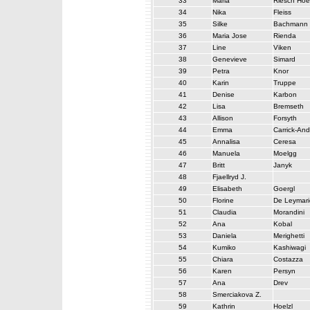
33
Maria
Riesch Hoe
34
Nika
Fleiss
35
Silke
Bachmann
36
Maria Jose
Rienda
37
Line
Viken
38
Genevieve
Simard
39
Petra
Knor
40
Karin
Truppe
41
Denise
Karbon
42
Lisa
Bremseth
43
Allison
Forsyth
44
Emma
Carrick-An
45
Annalisa
Ceresa
46
Manuela
Moelgg
47
Britt
Janyk
48
Fjaellryd J.
49
Elisabeth
Goergl
50
Florine
De Leymari
51
Claudia
Morandini
52
Ana
Kobal
53
Daniela
Merighetti
54
Kumiko
Kashiwagi
55
Chiara
Costazza
56
Karen
Persyn
57
Ana
Drev
58
Smerciakova Z.
59
Kathrin
Hoelzl