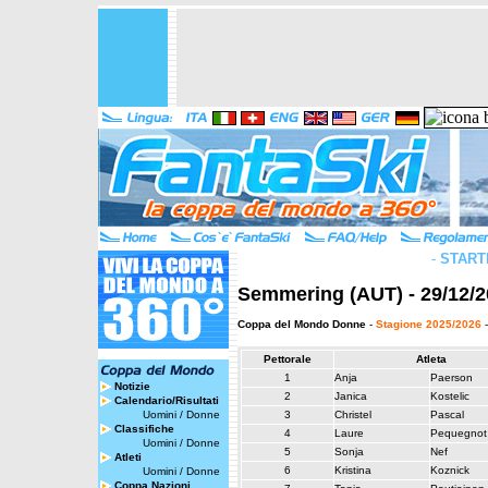
-
START
Semmering (AUT) - 29/12/2
Coppa del Mondo Donne
-
Stagione 2025/2026
-
Pettorale
Atleta
1
Anja
Paerson
Notizie
2
Janica
Kostelic
Calendario/Risultati
Uomini
/
Donne
3
Christel
Pascal
Classifiche
4
Laure
Pequegnot
Uomini
/
Donne
5
Sonja
Nef
Atleti
6
Kristina
Koznick
Uomini
/
Donne
Coppa Nazioni