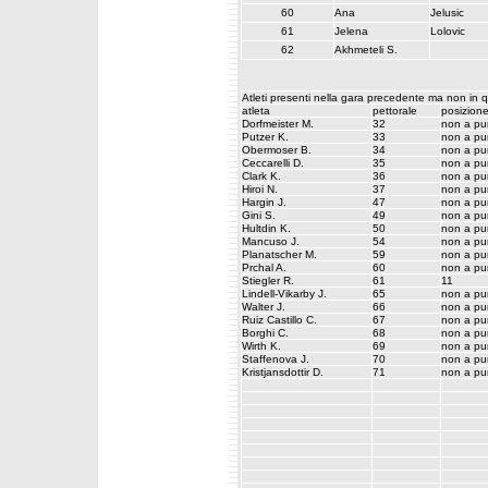
60
Ana
Jelusic
61
Jelena
Lolovic
62
Akhmeteli S.
Atleti presenti nella gara precedente ma non in 
atleta
pettorale
posizion
Dorfmeister M.
32
non a pu
Putzer K.
33
non a pu
Obermoser B.
34
non a pu
Ceccarelli D.
35
non a pu
Clark K.
36
non a pu
Hiroi N.
37
non a pu
Hargin J.
47
non a pu
Gini S.
49
non a pu
Hultdin K.
50
non a pu
Mancuso J.
54
non a pu
Planatscher M.
59
non a pu
Prchal A.
60
non a pu
Stiegler R.
61
11
Lindell-Vikarby J.
65
non a pu
Walter J.
66
non a pu
Ruiz Castillo C.
67
non a pu
Borghi C.
68
non a pu
Wirth K.
69
non a pu
Staffenova J.
70
non a pu
Kristjansdottir D.
71
non a pu