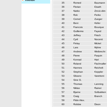
Vincitori
35
Romed
Baumann
36
Florian
Eisath
37
Natko
Zrncic-dim
38
Rok
Perko
39
Cornel
Zueger
40
Beni
Hofer
41
Francois
Bourque
42
Guillermo
Fayed
43
Jeffrey
Frisch
44
Cyril
Nocenti
45
Finlay
Mickel
46
Lars
Myhre
47
Andrew
Weibrecht
48
Pierre
Paquin
49
Konrad
Hari
50
Roland
Fischnaller
51
Hannes
Reichelt
52
Stephan
Keppler
53
Silvano
Varettoni
54
Sine G.
55
Thomas
Lanning
56
Niklas
Rainer
57
Bjarne
Solbakken
58
Craig
Branch
59
Pittin Alex.
60
Robbie
Dixon