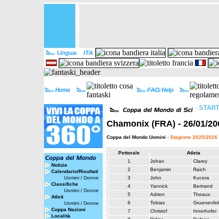
-
START
Chamonix (FRA) - 26/01/20
Coppa del Mondo Uomini
-
Stagione 2025/2026
Pettorale
Atleta
1
Johan
Clarey
Notizie
2
Benjamin
Raich
Calendario/Risultati
Uomini
/
Donne
3
John
Kucera
Classifiche
4
Yannick
Bertrand
Uomini
/
Donne
5
Adrien
Theaux
Atleti
6
Tobias
Gruenenfel
Uomini
/
Donne
Coppa Nazioni
7
Christof
Innerhofer
Località