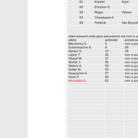
61
Krystof
Kryzl
62
Ericsson D.
63
Roger
Vidosa
64
Chaadayev A.
65
Frederik
Van Buynd
Atleti presenti nella gara precedente ma non in 
atleta
pettorale
posizion
Macartney S.
2
non a pu
Sulzenbacher K.
8
26
Nyman S.
12
19
Ligety T.
32
non a pu
Girardi W.
37
non a pu
Stehle J.
50
non a pu
Glebov A.
53
non a pu
Gufler M.
55
non a pu
Happacher A.
57
non a pu
Stutz P.
60
non a pu
Horoshilov A.
61
non a pu