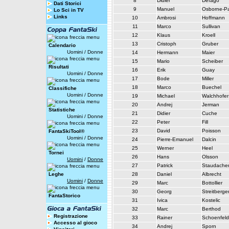
8
Didier
Defago
Dati Storici
9
Manuel
Osborne-Pa
Lo Sci in TV
Links
10
Ambrosi
Hoffmann
11
Marco
Sullivan
12
Klaus
Kroell
13
Cristoph
Gruber
Calendario
Uomini
/
Donne
14
Hermann
Maier
15
Mario
Scheiber
Risultati
16
Erik
Guay
Uomini
/
Donne
17
Bode
Miller
18
Marco
Buechel
Classifiche
Uomini
/
Donne
19
Michael
Walchhofer
20
Andrej
Jerman
Statistiche
21
Didier
Cuche
Uomini
/
Donne
22
Peter
Fill
23
David
Poisson
FantaSkiTool®
Uomini
/
Donne
24
Pierre-Emanuel
Dalcin
25
Werner
Heel
Tornei
26
Hans
Olsson
Uomini
/
Donne
27
Patrick
Staudache
Leghe
28
Daniel
Albrecht
Uomini
/
Donne
29
Marc
Bottollier
30
Georg
Streitberge
FantaStorico
31
Ivica
Kostelic
32
Marc
Berthod
Registrazione
33
Rainer
Schoenfeld
Accesso al gioco
34
Andrej
Sporn