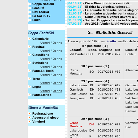
[04.10.21]
-
Circo Bianco: ritiri e cambi di ..
Coppa Nazioni
[06.04.21]
-
Si ritira la velocista tedesca ..
Località
[14.05.20]
-
Le squadre tedesche per la stagion
Dati Storici
[21.05.19]
-
Le squadre tedesche per la stagion
Lo Sci in TV
[12.03.19]
-
Soldeu: prova a Venier davanti a ..
Links
[11.03.19]
-
Soldeu: Goggia sfreccia in 1/a prova
[07.02.19]
-
Are 2019: Venier la più veloce nella
Calendario
Gare a punti dal 1993: (in
bluetto
i risultati della
Uomini
/
Donne
5 ° posizione ( 1 )
Risultati
Località
Spec.
Stagione
Bib
Località
Uomini
/
Donne
Val Gardena
DH
2018/2019
#27
Soldeu
Classifiche
Uomini
/
Donne
Statistiche
18 ° posizione ( 1 )
Uomini
/
Donne
Crans
Altenmar
FantaSkiTool®
SG
2017/2018
#36
Montana
Uomini
/
Donne
Tornei
23 ° posizione ( 4 )
Uomini
/
Donne
Lake Louise
DH
2019/2020
#12
Garmisc
Leghe
Garmisch
DH
2018/2019
#18
Lake Lou
Uomini
/
Donne
Lake Louise
SG
2017/2018
#38
Cortina 
FantaStorico
Jeongseon
DH
2016/2017
#33
Val Gar
Lake Lou
Lake Lou
Bansko
Registrazione
Accesso al gioco
29 ° posizione ( 4 )
Vincitori
Crans
Garmisc
DH
2019/2020
#27
Montana
Bad
Lake Louise
DH
2018/2019
#21
Crans
K
2017/2018
#35