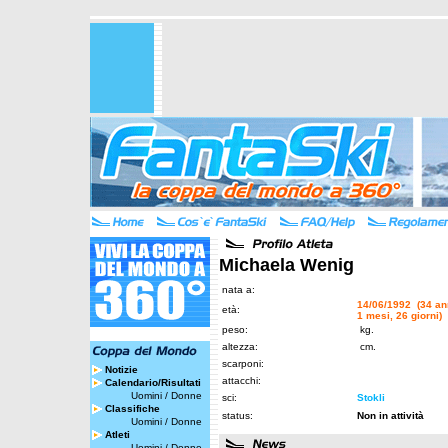
Michaela Wenig
nata a:
14/06/1992 (34 an
età:
1 mesi, 26 giorni)
peso:
kg.
altezza:
cm.
scarponi:
Notizie
attacchi:
Calendario/Risultati
Uomini
/
Donne
sci:
Stokli
Classifiche
status:
Non in attività
Uomini
/
Donne
Atleti
Uomini
/
Donne