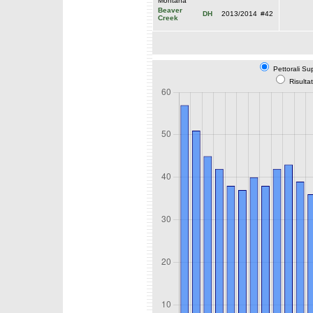
Montana
Beaver
DH
2013/2014
#42
Creek
Pettorali Su
Risulta