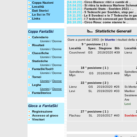
[14.10.23]
-
Circo Bianco: ritiri e cambi di ..
Coppa Nazioni
[15.04.23]
-
Si ritira la tedesca Marlene Schmo
Località
[23.10.21]
-
Fantaski Stats - Soelden 2021 - ..
Dati Storici
[19.10.21]
-
5 Tedeschi per Soelden, stop per ..
Lo Sci in TV
[19.11.20]
-
Le 8 Svedesi e le 7 Tedesche in gar
Links
[13.10.20]
-
I 7 tedeschi convocati per Soelden
[03.10.20]
-
Circo Rosa: come stanno le ..
Calendario
Gare a punti dal 1993: (in
bluetto
i risultati della
Uomini
/
Donne
9 ° posizione ( 1 )
Risultati
Località
Spec.
Stagione
Bib
Località
Uomini
/
Donne
Courchevel
GS
2019/2020
#39
Lienz
Classifiche
Uomini
/
Donne
Statistiche
Uomini
/
Donne
18 ° posizione ( 1 )
FantaSkiTool®
Spindleruv
Spindler
Uomini
/
Donne
GS
2018/2019
#49
Mlyn
Mlyn
Tornei
Uomini
/
Donne
22 ° posizione ( 2 )
Leghe
Lienz
GS
2019/2020
#26
St.Moritz
Uomini
/
Donne
Levi
SL
2019/2020
#33
Maribor
FantaStorico
Sestriere
Are
Levi
Registrazione
27 ° posizione ( 1 )
Accesso al gioco
Flachau
SL
2016/2017
#40
Soelden
Vincitori