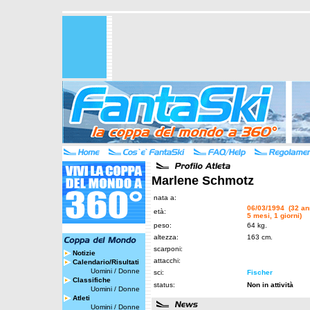
Marlene Schmotz
nata a:
06/03/1994 (32 an
età:
5 mesi, 1 giorni)
peso:
64 kg.
altezza:
163 cm.
scarponi:
Notizie
attacchi:
Calendario/Risultati
Uomini
/
Donne
sci:
Fischer
Classifiche
status:
Non in attività
Uomini
/
Donne
Atleti
Uomini
/
Donne