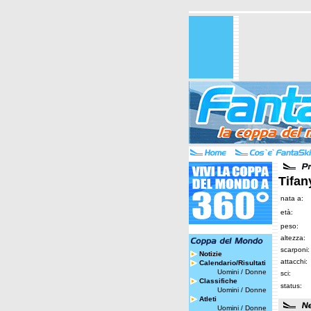
Tifan
nata a:
età:
peso:
altezza:
scarponi:
Notizie
attacchi:
Calendario/Risultati
Uomini
/
Donne
sci:
Classifiche
status:
Uomini
/
Donne
Atleti
Uomini
/
Donne