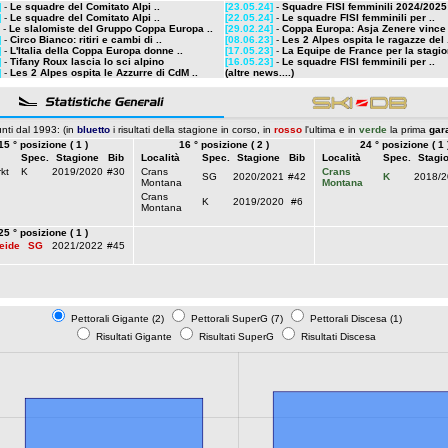
]
-
Le squadre del Comitato Alpi ..
[23.05.24]
-
Squadre FISI femminili 2024/2025:
]
-
Le squadre del Comitato Alpi ..
[22.05.24]
-
Le squadre FISI femminili per ..
-
Le slalomiste del Gruppo Coppa Europa ..
[29.02.24]
-
Coppa Europa: Asja Zenere vince i
]
-
Circo Bianco: ritiri e cambi di ..
[08.06.23]
-
Les 2 Alpes ospita le ragazze del 
]
-
L'Italia della Coppa Europa donne ..
[17.05.23]
-
La Equipe de France per la stagio
]
-
Tifany Roux lascia lo sci alpino
[16.05.23]
-
Le squadre FISI femminili per ..
]
-
Les 2 Alpes ospita le Azzurre di CdM ..
(altre news....)
nti dal 1993: (in
bluetto
i risultati della stagione in corso, in
rosso
l'ultima e in
verde
la prima
gar
15 ° posizione ( 1 )
16 ° posizione ( 2 )
24 ° posizione ( 1 
Spec.
Stagione
Bib
Località
Spec.
Stagione
Bib
Località
Spec.
Stagi
kt
K
2019/2020
#30
Crans
Crans
SG
2020/2021
#42
K
2018/2
Montana
Montana
Crans
K
2019/2020
#6
Montana
25 ° posizione ( 1 )
eide
SG
2021/2022
#45
Pettorali Gigante (2)
Pettorali SuperG (7)
Pettorali Discesa (1)
Risultati Gigante
Risultati SuperG
Risultati Discesa