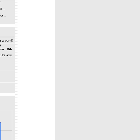
 ..
l ..
..
ne ..
a a punti
)
)
one
Bib
019
#26