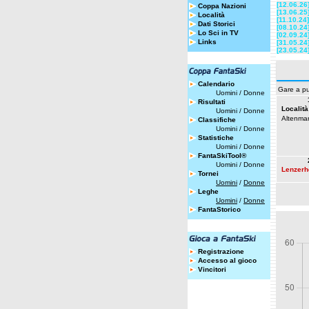
[12.06.26
Coppa Nazioni
[13.06.25
Località
[11.10.24]
Dati Storici
[08.10.24
Lo Sci in TV
[02.09.24
Links
[31.05.24
[23.05.24
Calendario
Gare a pu
Uomini
/
Donne
Risultati
Località
Uomini
/
Donne
Altenmar
Classifiche
Uomini
/
Donne
Statistiche
Uomini
/
Donne
FantaSkiTool®
Uomini
/
Donne
Lenzerh
Tornei
Uomini
/
Donne
Leghe
Uomini
/
Donne
FantaStorico
Registrazione
Accesso al gioco
Vincitori