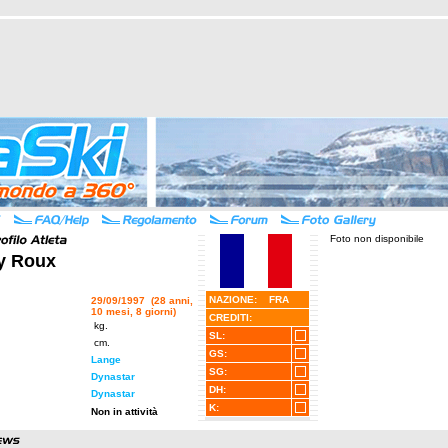
Foto non disponibile
y Roux
NAZIONE: FRA
29/09/1997 (28 anni,
10 mesi, 8 giorni)
CREDITI:
kg.
SL:
cm.
GS:
Lange
SG:
Dynastar
DH:
Dynastar
K:
Non in attività