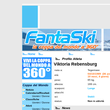
Viktoria Rebensburg
nata a:
Tegernsee
04/10/1989 (36 an
età:
10 mesi, 4 giorni)
peso:
65 kg.
altezza:
169 cm.
scarponi:
Lange
Notizie
attacchi:
Calendario/Risultati
Uomini
/
Donne
sci:
Stokli
Classifiche
status:
Non in attività
Uomini
/
Donne
Atleti
Uomini
/
Donne