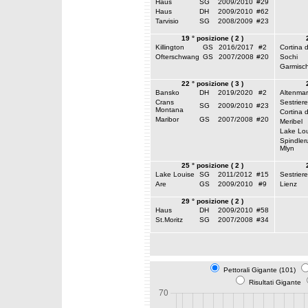
Haus
SG
2009/2010
#29
Haus
DH
2009/2010
#62
Tarvisio
SG
2008/2009
#23
19 ° posizione ( 2 )
Killington
GS
2016/2017
#2
Cortina 
Ofterschwang
GS
2007/2008
#20
Sochi
Garmisc
22 ° posizione ( 3 )
Bansko
DH
2019/2020
#2
Altenmar
Crans
Sestriere
SG
2009/2010
#23
Montana
Cortina 
Maribor
GS
2007/2008
#20
Meribel
Lake Lou
Spindler
Mlyn
25 ° posizione ( 2 )
Lake Louise
SG
2011/2012
#15
Sestriere
Are
GS
2009/2010
#9
Lienz
29 ° posizione ( 2 )
Haus
DH
2009/2010
#58
St.Moritz
SG
2007/2008
#34
Pettorali Gigante (101)
Risultati Gigante