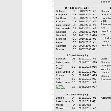
Soelden
10 ° posizione ( 12 )
1
St.Moritz
SG
2019/2020
#7
Cortina 
Kronplatz
GS
2016/2017
#5
Garmisc
La Thuile
DH
2015/2016
#22
Kranjska
Gora
Kuehtai
GS
2014/2015
#9
Altenmar
Lake Louise
DH
2014/2015
#5
Are
Lenzerheide
GS
2013/2014
#8
Lake Lou
Garmisch
SG
2012/2013
#18
Are
Garmisch
SG
2012/2013
#18
Schladm
St.Moritz
GS
2010/2011
#3
Cortina 
Aspen
GS
2009/2010
#11
Lake Lou
Garmisch
SG
2008/2009
#34
Bormio
GS
2007/2008
#21
13 ° posizione ( 8 )
Soelden
GS
2019/2020
#5
Lienz
Lake Louise
SG
2017/2018
#15
Courche
Beaver
Jeongse
SG
2013/2014
#16
Creek
Val d Ise
Lake Louise
DH
2012/2013
#11
Cortina 
Cortina d
DH
2011/2012
#15
Cortina 
Are
SG
2010/2011
#11
Panora
Lake Louise
SG
2010/2011
#1
Sierra
GS
2006/2007
#27
Nevada
16 ° posizione ( 7 )
Bansko
DH
2019/2020
#1
Altenmar
Lake Louise
DH
2018/2019
#11
Mosca
PA
2011/2012
Monaco
PA
2010/2011
#8