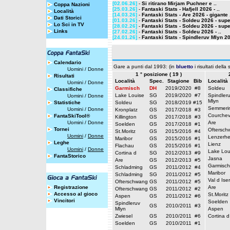
[02.06.26]
-
Si ritirano Mirjam Puchner e ..
Coppa Nazioni
[25.03.26]
-
Fantaski Stats - Hafjell 2026 - ..
Località
[14.03.26]
-
Fantaski Stats - Are 2026 - gigante 
Dati Storici
[01.03.26]
-
Fantaski Stats - Soldeu 2026 - supe
Lo Sci in TV
[28.02.26]
-
Fantaski Stats - Soldeu 2026 - supe
Links
[27.02.26]
-
Fantaski Stats - Soldeu 2026 - ..
[24.01.26]
-
Fantaski Stats - Spindleruv Mlyn 20
Calendario
Gare a punti dal 1993: (in
bluetto
i risultati della
Uomini
/
Donne
1 ° posizione ( 19 )
Risultati
Località
Spec.
Stagione
Bib
Località
Uomini
/
Donne
Garmisch
DH
2019/2020
#8
Soldeu
Classifiche
Lake Louise
SG
2019/2020
#7
Spindler
Uomini
/
Donne
Mlyn
Statistiche
Soldeu
SG
2018/2019
#15
Semmeri
Uomini
/
Donne
Kronplatz
GS
2017/2018
#3
Courchev
FantaSkiTool®
Killington
GS
2017/2018
#3
Uomini
/
Donne
Are
Soelden
GS
2017/2018
#1
Tornei
Oftersch
St.Moritz
GS
2015/2016
#4
Uomini
/
Donne
Lenzerhe
Maribor
GS
2015/2016
#1
Leghe
Lienz
Flachau
GS
2015/2016
#1
Uomini
/
Donne
Lake Lou
Cortina d
SG
2012/2013
#9
FantaStorico
Jasna
Are
GS
2012/2013
#5
Garmisch
Schladming
GS
2011/2012
#4
Maribor
Schladming
SG
2011/2012
#5
Val d Ise
Ofterschwang
GS
2011/2012
#5
Registrazione
Are
Ofterschwang
GS
2011/2012
#2
Accesso al gioco
St.Moritz
Aspen
GS
2011/2012
#6
Vincitori
Soelden
Spindleruv
GS
2010/2011
#3
Mlyn
Aspen
Zwiesel
GS
2010/2011
#6
Cortina d
Soelden
GS
2010/2011
#1