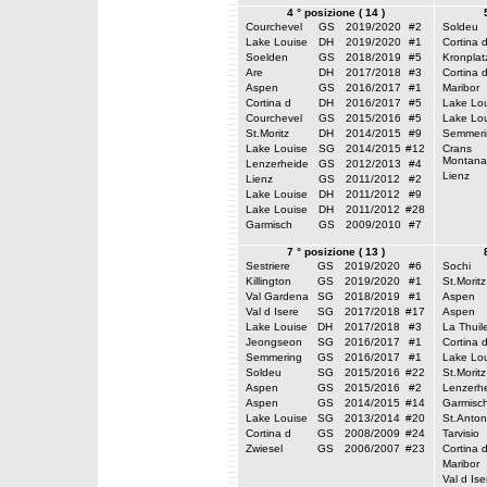
4 ° posizione ( 14 )
Courchevel
GS
2019/2020
#2
Soldeu
Lake Louise
DH
2019/2020
#1
Cortina 
Soelden
GS
2018/2019
#5
Kronplat
Are
DH
2017/2018
#3
Cortina 
Aspen
GS
2016/2017
#1
Maribor
Cortina d
DH
2016/2017
#5
Lake Lou
Courchevel
GS
2015/2016
#5
Lake Lou
St.Moritz
DH
2014/2015
#9
Semmeri
Lake Louise
SG
2014/2015
#12
Crans
Montana
Lenzerheide
GS
2012/2013
#4
Lienz
Lienz
GS
2011/2012
#2
Lake Louise
DH
2011/2012
#9
Lake Louise
DH
2011/2012
#28
Garmisch
GS
2009/2010
#7
7 ° posizione ( 13 )
Sestriere
GS
2019/2020
#6
Sochi
Killington
GS
2019/2020
#1
St.Moritz
Val Gardena
SG
2018/2019
#1
Aspen
Val d Isere
SG
2017/2018
#17
Aspen
Lake Louise
DH
2017/2018
#3
La Thuil
Jeongseon
SG
2016/2017
#1
Cortina 
Semmering
GS
2016/2017
#1
Lake Lou
Soldeu
SG
2015/2016
#22
St.Moritz
Aspen
GS
2015/2016
#2
Lenzerh
Aspen
GS
2014/2015
#14
Garmisc
Lake Louise
SG
2013/2014
#20
St.Anton
Cortina d
GS
2008/2009
#24
Tarvisio
Zwiesel
GS
2006/2007
#23
Cortina 
Maribor
Val d Ise