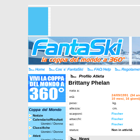
Brittany Phelan
nata a:
24/09/1991 (34 an
età:
10 mesi, 16 giorni)
peso:
kg.
altezza:
cm.
scarponi:
Fischer
Notizie
attacchi:
Fischer
Calendario/Risultati
Uomini
/
Donne
sci:
Fischer
Classifiche
status:
Non in attività
Uomini
/
Donne
Atleti
Uomini
/
Donne