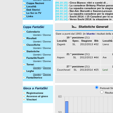
[06.10.15]
-
Circo Bianco: ritiri e cambi di ..
Coppa Nazioni
[25.09.15]
-
La canadese Brittany Phelan passa
Località
[06.05.15]
-
La squadra canadese per la stagion
Dati Storici
[02.12.14]
-
Nor-Am: Borsotti e Swenn-Larsson .
Lo Sci in TV
[16.05.14]
-
La squadra canadese per la stagion
Links
[28.01.14]
-
Sochi 2014: i 15 Canadesi per lo sci
[17.01.14]
-
Verso Sochi 2014: la situazione in .
Calendario
Gare a punti dal 1993: (in
bluetto
i risultati della
Uomini
/
Donne
10 ° posizione ( 1 )
Risultati
Località
Spec.
Stagione
Bib
Località
Uomini
/
Donne
Zagreb
SL
2012/2013
#32
Lienz
Classifiche
Uomini
/
Donne
Statistiche
21 ° posizione ( 1 )
Uomini
/
Donne
Aspen
SL
2012/2013
#44
Are
FantaSkiTool®
Uomini
/
Donne
Tornei
27 ° posizione ( 1 )
Uomini
/
Donne
Courchevel
SL
2013/2014
#25
Levi
Leghe
Uomini
/
Donne
FantaStorico
Pettorali S
Risulta
Registrazione
Accesso al gioco
Vincitori