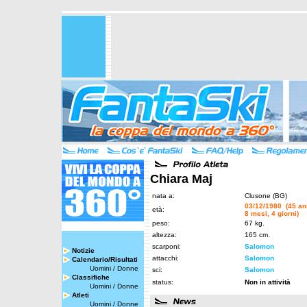
Chiara Maj
nata a:
Clusone (BG)
03/12/1980 (45 an
età:
8 mesi, 4 giorni)
peso:
67 kg.
altezza:
165 cm.
scarponi:
Salomon
Notizie
attacchi:
Salomon
Calendario/Risultati
Uomini
/
Donne
sci:
Salomon
Classifiche
status:
Non in attività
Uomini
/
Donne
Atleti
Uomini
/
Donne