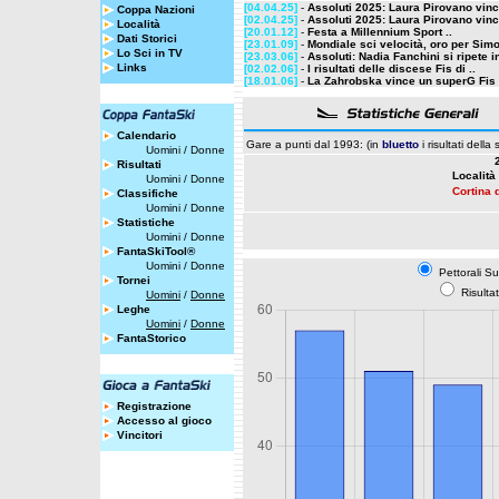
[04.04.25]
-
Assoluti 2025: Laura Pirovano vinc
Coppa Nazioni
[02.04.25]
-
Assoluti 2025: Laura Pirovano vinc
Località
[20.01.12]
-
Festa a Millennium Sport ..
Dati Storici
[23.01.09]
-
Mondiale sci velocità, oro per Simo
Lo Sci in TV
[23.03.06]
-
Assoluti: Nadia Fanchini si ripete in
Links
[02.02.06]
-
I risultati delle discese Fis di ..
[18.01.06]
-
La Zahrobska vince un superG Fis a
Calendario
Gare a punti dal 1993: (in
bluetto
i risultati della
Uomini
/
Donne
Risultati
Località
Uomini
/
Donne
Cortina 
Classifiche
Uomini
/
Donne
Statistiche
Uomini
/
Donne
FantaSkiTool®
Uomini
/
Donne
Pettorali S
Tornei
Risulta
Uomini
/
Donne
Leghe
Uomini
/
Donne
FantaStorico
Registrazione
Accesso al gioco
Vincitori