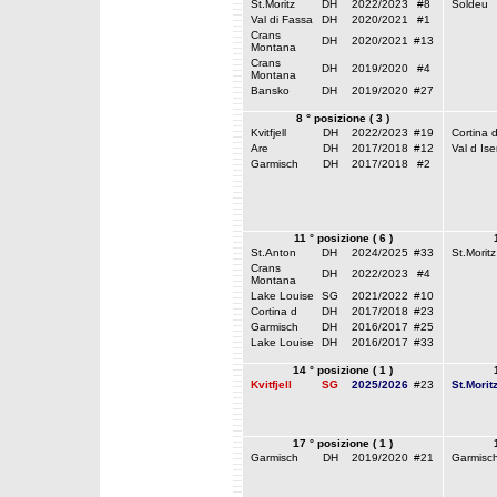
St.Moritz
DH
2022/2023
#8
Soldeu
Val di Fassa
DH
2020/2021
#1
Crans
DH
2020/2021
#13
Montana
Crans
DH
2019/2020
#4
Montana
Bansko
DH
2019/2020
#27
8 ° posizione ( 3 )
Kvitfjell
DH
2022/2023
#19
Cortina 
Are
DH
2017/2018
#12
Val d Ise
Garmisch
DH
2017/2018
#2
11 ° posizione ( 6 )
St.Anton
DH
2024/2025
#33
St.Moritz
Crans
DH
2022/2023
#4
Montana
Lake Louise
SG
2021/2022
#10
Cortina d
DH
2017/2018
#23
Garmisch
DH
2016/2017
#25
Lake Louise
DH
2016/2017
#33
14 ° posizione ( 1 )
Kvitfjell
SG
2025/2026
#23
St.Morit
17 ° posizione ( 1 )
Garmisch
DH
2019/2020
#21
Garmisc