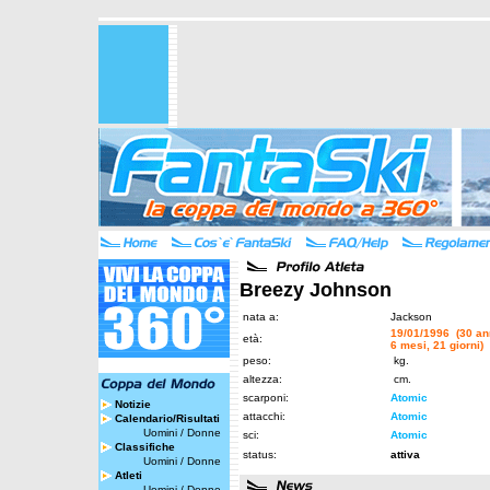
Breezy Johnson
nata a:
Jackson
19/01/1996 (30 an
età:
6 mesi, 21 giorni)
peso:
kg.
altezza:
cm.
scarponi:
Atomic
Notizie
attacchi:
Atomic
Calendario/Risultati
Uomini
/
Donne
sci:
Atomic
Classifiche
status:
attiva
Uomini
/
Donne
Atleti
Uomini
/
Donne