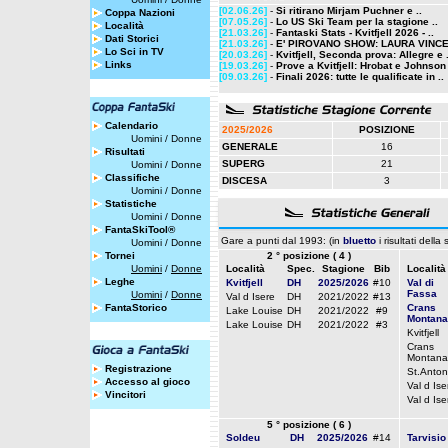
[02.06.26]
-
Si ritirano Mirjam Puchner e ..
Coppa Nazioni
[07.05.26]
-
Lo US Ski Team per la stagione ..
Località
[21.03.26]
-
Fantaski Stats - Kvitfjell 2026 - ..
Dati Storici
[21.03.26]
-
E' PIROVANO SHOW: LAURA VINCE 
Lo Sci in TV
[20.03.26]
-
Kvitfjell, Seconda prova: Allegre e .
Links
[19.03.26]
-
Prove a Kvitfjell: Hrobat e Johnson i
[09.03.26]
-
Finali 2026: tutte le qualificate in ..
Calendario
2025/2026
POSIZIONE
Uomini
/
Donne
GENERALE
16
Risultati
SUPERG
21
Uomini
/
Donne
Classifiche
DISCESA
3
Uomini
/
Donne
Statistiche
Uomini
/
Donne
FantaSkiTool®
Gare a punti dal 1993: (in
bluetto
i risultati della
Uomini
/
Donne
Tornei
2 ° posizione ( 4 )
Uomini
/
Donne
Località
Spec.
Stagione
Bib
Località
Leghe
Kvitfjell
DH
2025/2026
#10
Val di
Fassa
Uomini
/
Donne
Val d Isere
DH
2021/2022
#13
FantaStorico
Crans
Lake Louise
DH
2021/2022
#9
Montana
Lake Louise
DH
2021/2022
#3
Kvitfjell
Crans
Montana
Registrazione
St.Anton
Accesso al gioco
Val d Ise
Vincitori
Val d Ise
5 ° posizione ( 6 )
Soldeu
DH
2025/2026
#14
Tarvisio