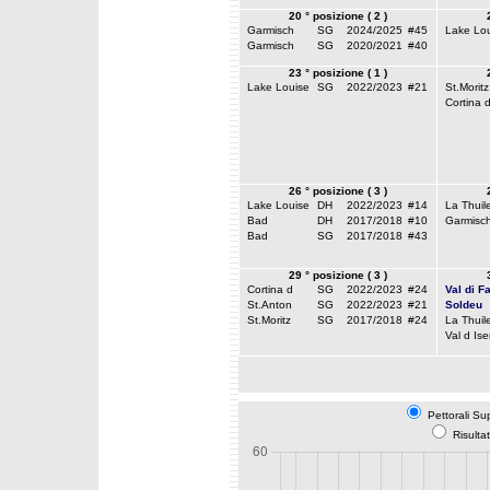
20 ° posizione ( 2 )
Garmisch
SG
2024/2025
#45
Lake Lou
Garmisch
SG
2020/2021
#40
23 ° posizione ( 1 )
Lake Louise
SG
2022/2023
#21
St.Moritz
Cortina 
26 ° posizione ( 3 )
Lake Louise
DH
2022/2023
#14
La Thuil
Bad
DH
2017/2018
#10
Garmisc
Bad
SG
2017/2018
#43
29 ° posizione ( 3 )
Cortina d
SG
2022/2023
#24
Val di F
St.Anton
SG
2022/2023
#21
Soldeu
St.Moritz
SG
2017/2018
#24
La Thuil
Val d Ise
Pettorali Su
Risulta