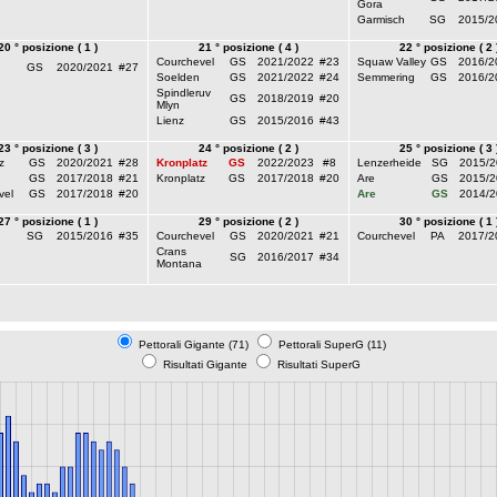
Gora
Garmisch
SG
2015/2
20 ° posizione ( 1 )
21 ° posizione ( 4 )
22 ° posizione ( 2 
Courchevel
GS
2021/2022
#23
Squaw Valley
GS
2016/2
GS
2020/2021
#27
Soelden
GS
2021/2022
#24
Semmering
GS
2016/2
Spindleruv
GS
2018/2019
#20
Mlyn
Lienz
GS
2015/2016
#43
23 ° posizione ( 3 )
24 ° posizione ( 2 )
25 ° posizione ( 3 
z
GS
2020/2021
#28
Kronplatz
GS
2022/2023
#8
Lenzerheide
SG
2015/2
GS
2017/2018
#21
Kronplatz
GS
2017/2018
#20
Are
GS
2015/2
vel
GS
2017/2018
#20
Are
GS
2014/2
27 ° posizione ( 1 )
29 ° posizione ( 2 )
30 ° posizione ( 1 
SG
2015/2016
#35
Courchevel
GS
2020/2021
#21
Courchevel
PA
2017/2
Crans
SG
2016/2017
#34
Montana
Pettorali Gigante (71)
Pettorali SuperG (11)
Risultati Gigante
Risultati SuperG