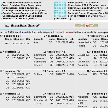
]
-
Svizzere e Francesi per Soelden
[10.03.23]
-
Finali Soldeu 2023: tutte le ..
]
-
Verso Soelden: Clara Direz unica ..
[14.02.23]
-
Courchevel 2023: Bassino unica .
]
-
Circo Bianco: ritiri e cambi di ..
[14.02.23]
-
Courchevel 2023: USA oro nel Tea
]
-
La Equipe de France per la stagione ..
[30.01.23]
-
I 20 francesi selezionati per i ..
]
-
Coralie Frasse-Sombet saluta il Circo ..
[07.01.23]
-
Fantaski Stats - Kranjska Gora 202
]
-
Soldeu 2023: Shiffrin vince anche ..
[07.01.23]
-
Storica vittoria per Grenier su ..
]
-
Soldeu 2023: Shiffrin guida il ..
(altre news....)
nti dal 1993: (in
bluetto
i risultati della stagione in corso, in
rosso
l'ultima e in
verde
la prima
gar
6 ° posizione ( 1 )
7 ° posizione ( 1 )
9 ° posizione ( 2 )
Spec.
Stagione
Bib
Località
Spec.
Stagione
Bib
Località
Spec.
Stagi
Are
GS
2021/2022
#19
Lenzerheide
GS
2021/
GS
2022/2023
#8
Aspen
GS
2016/
10 ° posizione ( 2 )
11 ° posizione ( 4 )
12 ° posizione ( 4 
PA
2021/2022
#7
Semmering
GS
2022/2023
#13
Courchevel
GS
2021/2
GS
2016/2017
#26
Sestriere
GS
2019/2020
#13
Lech
PA
2020/2
Semmering
GS
2016/2017
#28
Courchevel
GS
2019/2
Soelden
GS
2016/2017
#30
Kronplatz
GS
2018/2
13 ° posizione ( 5 )
14 ° posizione ( 1 )
15 ° posizione ( 1 
GS
2021/2022
#23
Soldeu
GS
2018/2019
#20
Sestriere
GS
2022/2
GS
2019/2020
#10
n
GS
2019/2020
#20
GS
2018/2019
#28
e
GS
2016/2017
#29
16 ° posizione ( 2 )
17 ° posizione ( 3 )
18 ° posizione ( 4 
e
GS
2019/2020
#21
Semmering
GS
2022/2023
#14
Kronplatz
GS
2021/2
GS
2015/2016
#38
Courchevel
GS
2021/2022
#23
Kranjska
GS
2021/2
Gora
Jasna
GS
2020/2021
#21
Kranjska
GS
2017/2