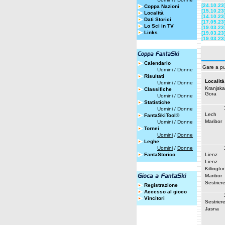
[24.10.23
Coppa Nazioni
[15.10.23
Località
[14.10.23
Dati Storici
[17.05.23
Lo Sci in TV
[19.03.23
Links
[19.03.23
[19.03.23
Calendario
Gare a pu
Uomini
/
Donne
Risultati
Località
Uomini
/
Donne
Kranjska
Classifiche
Gora
Uomini
/
Donne
Statistiche
Uomini
/
Donne
Lech
FantaSkiTool®
Maribor
Uomini
/
Donne
Tornei
Uomini
/
Donne
Leghe
Uomini
/
Donne
FantaStorico
Lienz
Lienz
Killingto
Maribor
Sestrier
Registrazione
Accesso al gioco
Vincitori
Sestrier
Jasna