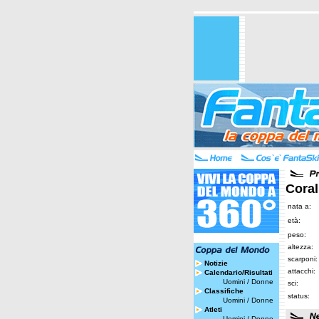
Coral
nata a:
età:
peso:
altezza:
scarponi:
Notizie
attacchi:
Calendario/Risultati
Uomini
/
Donne
sci:
Classifiche
status:
Uomini
/
Donne
Atleti
Uomini
/
Donne