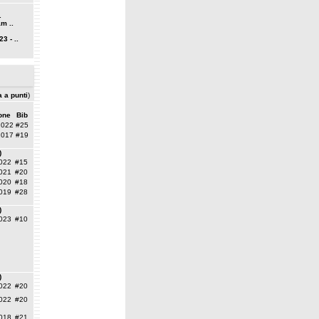
.
m ..
3 - ..
a a punti
)
one
Bib
2022
#25
2017
#19
)
022
#15
021
#20
020
#18
019
#28
)
023
#10
)
022
#20
022
#20
018
#21