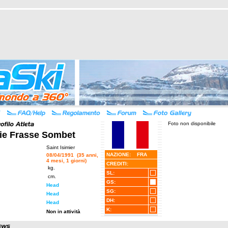
Foto non disponibile
ie Frasse Sombet
Saint Isimier
NAZIONE: FRA
08/04/1991 (35 anni,
4 mesi, 1 giorni)
CREDITI:
kg.
SL:
cm.
GS:
Head
SG:
Head
DH:
Head
K:
Non in attività