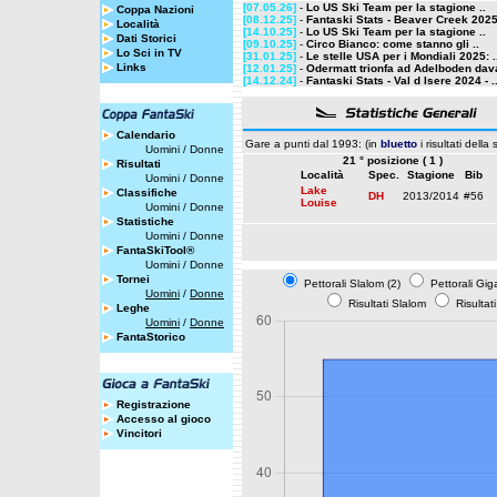
[07.05.26]
-
Lo US Ski Team per la stagione ..
Coppa Nazioni
[08.12.25]
-
Fantaski Stats - Beaver Creek 2025 
Località
[14.10.25]
-
Lo US Ski Team per la stagione ..
Dati Storici
[09.10.25]
-
Circo Bianco: come stanno gli ..
Lo Sci in TV
[31.01.25]
-
Le stelle USA per i Mondiali 2025: .
Links
[12.01.25]
-
Odermatt trionfa ad Adelboden dava
[14.12.24]
-
Fantaski Stats - Val d Isere 2024 - .
Calendario
Gare a punti dal 1993: (in
bluetto
i risultati della
Uomini
/
Donne
21 ° posizione ( 1 )
Risultati
Località
Spec.
Stagione
Bib
Uomini
/
Donne
Lake
Classifiche
DH
2013/2014
#56
Louise
Uomini
/
Donne
Statistiche
Uomini
/
Donne
FantaSkiTool®
Uomini
/
Donne
Tornei
Pettorali Slalom (2)
Pettorali Gig
Uomini
/
Donne
Risultati Slalom
Risultat
Leghe
Uomini
/
Donne
FantaStorico
Registrazione
Accesso al gioco
Vincitori