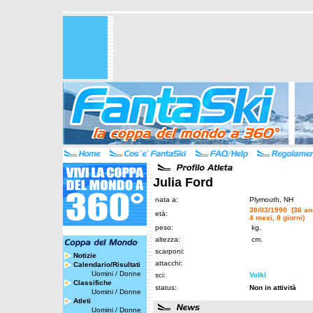
Julia Ford
nata a:
Plymouth, NH
30/03/1990 (36 an
età:
4 mesi, 8 giorni)
peso:
kg.
altezza:
cm.
scarponi:
Notizie
attacchi:
Calendario/Risultati
Uomini
/
Donne
sci:
Volkl
Classifiche
status:
Non in attività
Uomini
/
Donne
Atleti
Uomini
/
Donne