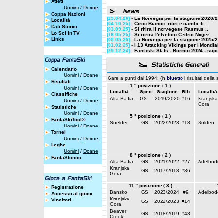
Atleti
Uomini
/
Donne
Coppa Nazioni
[29.04.26]
-
La Norvegia per la stagione 2026/
Località
[04.10.25]
-
Circo Bianco: ritiri e cambi di ..
Dati Storici
[03.09.25]
-
Si ritira il norvegese Rasmus ..
Lo Sci in TV
[16.05.25]
-
Si ritrira l'elvetico Cedric Noger
Links
[05.05.25]
-
La Norvegia per la stagione 2025/
[01.02.25]
-
I 13 Attacking Vikings per i Mondiali
[29.12.24]
-
Fantaski Stats - Bormio 2024 - supe
Calendario
Uomini
/
Donne
Gare a punti dal 1994: (in
bluetto
i risultati della
Risultati
1 ° posizione ( 1 )
Uomini
/
Donne
Località
Spec.
Stagione
Bib
Località
Classifiche
Alta Badia
GS
2019/2020
#16
Kranjska
Uomini
/
Donne
Gora
Statistiche
Uomini
/
Donne
5 ° posizione ( 1 )
FantaSkiTool®
Soelden
GS
2022/2023
#18
Soldeu
Uomini
/
Donne
Tornei
Uomini
/
Donne
Leghe
Uomini
/
Donne
8 ° posizione ( 2 )
FantaStorico
Alta Badia
GS
2021/2022
#27
Adelbod
Kranjska
GS
2017/2018
#36
Gora
11 ° posizione ( 3 )
Registrazione
Bansko
GS
2023/2024
#9
Adelbod
Accesso al gioco
Kranjska
Vincitori
GS
2022/2023
#14
Gora
Beaver
GS
2018/2019
#43
Creek