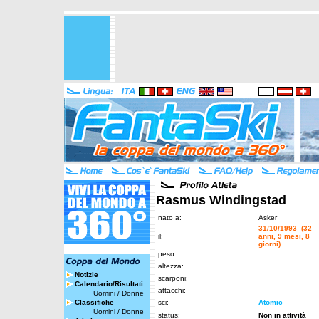
Rasmus Windingstad
nato a:
Asker
31/10/1993 (32
il:
anni, 9 mesi, 8
giorni)
peso:
altezza:
Notizie
scarponi:
Calendario/Risultati
attacchi:
Uomini
/
Donne
Classifiche
sci:
Atomic
Uomini
/
Donne
status:
Non in attività