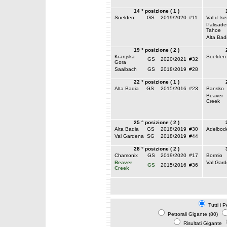
14 ° posizione ( 1 )
Soelden
GS
2019/2020
#11
Val d Ise
Palisade
Tahoe
Alta Bad
19 ° posizione ( 2 )
Kranjska
Soelden
GS
2020/2021
#32
Gora
Saalbach
GS
2018/2019
#28
22 ° posizione ( 1 )
Alta Badia
GS
2015/2016
#23
Bansko
Beaver
Creek
25 ° posizione ( 2 )
Alta Badia
GS
2018/2019
#30
Adelbod
Val Gardena
SG
2018/2019
#44
28 ° posizione ( 2 )
Chamonix
GS
2019/2020
#17
Bormio
Beaver
Val Gar
GS
2015/2016
#36
Creek
Tutti i P
Pettorali Gigante (80)
Risultati Gigante