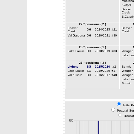
Montana
Kvitfjell
Beaver
Creek
S.Cateri
22 ° posizione ( 2 )
Beaver
Beaver
DH
2024/2025
#21
Creek
Creek
Val Gardena
DH
2020/2021
#30
25 ° posizione ( 1 )
Lake Louise
DH
2018/2019
#33
Wengen
Lake Lou
28 ° posizione ( 3 )
Livigno
SG
2025/2026
#2
Bormio
Lake Louise
SG
2019/2020
#17
Wengen
Val d Isere
DH
2016/2017
#48
Wengen
Lake Lou
Bormio
Tutti i P
Pettorali Su
Risulta