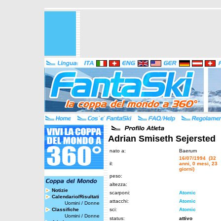
Adrian Smiseth Sejersted
nato a:
Baerum
16/07/1994 (32
il:
anni, 0 mesi, 23
giorni)
peso:
altezza:
Notizie
scarponi:
Atomic
Calendario/Risultati
attacchi:
Atomic
Uomini
/
Donne
Classifiche
sci:
Atomic
Uomini
/
Donne
status:
attivo