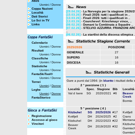
Atleti
Uomini
/
Donne
Coppa Nazioni
[29.04.26]
-
La Norvegia per la stagione 2026/
Località
[15.03.26]
-
Finali 2026: tutti i qualificati in ..
Dati Storici
[13.03.26]
-
Finali 2026: tutti i qualificati in ..
Lo Sci in TV
[13.03.26]
-
Courchevel: Kriechmayr vince, ..
Links
[08.02.26]
-
Domani la Combinata a Squadre ..
[07.02.26]
-
STELVIO AZZURRA: FRANZONI AR
..
[06.02.26]
-
La startlist della discesa olimpica .
Calendario
Uomini
/
Donne
2025/2026
POSIZIONE
Risultati
GENERALE
27
Uomini
/
Donne
SUPERG
16
Classifiche
Uomini
/
Donne
DISCESA
16
Statistiche
Uomini
/
Donne
FantaSkiTool®
Uomini
/
Donne
Gare a punti dal 1994: (in
bluetto
i risultati della
Tornei
2 ° posizione ( 1 )
Uomini
/
Donne
Località
Spec.
Stagione
Bib
Località
Leghe
Val d Isere
SG
2020/2021
#6
Beaver
Uomini
/
Donne
Creek
FantaStorico
Bormio
5 ° posizione ( 4 )
Kitzbuhel
SG
2025/2026
#17
Kvitfjell
Registrazione
Kvitfjell
DH
2024/2025
#2
Crans
Accesso al gioco
Montana
Kitzbuhel
DH
2022/2023
#22
Vincitori
Kitzbuhe
Beaver
DH
2019/2020
#32
Creek
Garmisc
Garmisc