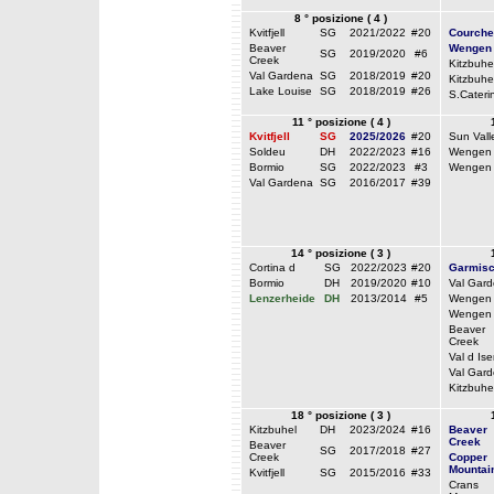
8 ° posizione ( 4 )
Kvitfjell
SG
2021/2022
#20
Courche
Beaver
Wengen
SG
2019/2020
#6
Creek
Kitzbuhe
Val Gardena
SG
2018/2019
#20
Kitzbuhe
Lake Louise
SG
2018/2019
#26
S.Cateri
11 ° posizione ( 4 )
Kvitfjell
SG
2025/2026
#20
Sun Vall
Soldeu
DH
2022/2023
#16
Wengen
Bormio
SG
2022/2023
#3
Wengen
Val Gardena
SG
2016/2017
#39
14 ° posizione ( 3 )
Cortina d
SG
2022/2023
#20
Garmis
Bormio
DH
2019/2020
#10
Val Gar
Lenzerheide
DH
2013/2014
#5
Wengen
Wengen
Beaver
Creek
Val d Ise
Val Gar
Kitzbuhe
18 ° posizione ( 3 )
Kitzbuhel
DH
2023/2024
#16
Beaver
Creek
Beaver
SG
2017/2018
#27
Creek
Copper
Mountai
Kvitfjell
SG
2015/2016
#33
Crans