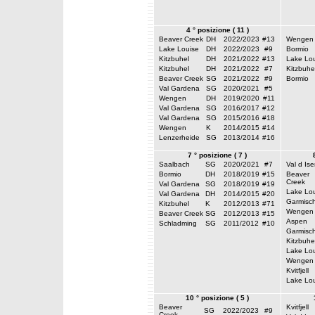
4 ° posizione ( 11 )
Beaver Creek
DH
2022/2023
#13
Wengen
Lake Louise
DH
2022/2023
#9
Bormio
Kitzbuhel
DH
2021/2022
#13
Lake Lou
Kitzbuhel
DH
2021/2022
#7
Kitzbuhe
Beaver Creek
SG
2021/2022
#9
Bormio
Val Gardena
SG
2020/2021
#5
Wengen
DH
2019/2020
#11
Val Gardena
SG
2016/2017
#12
Val Gardena
SG
2015/2016
#18
Wengen
K
2014/2015
#14
Lenzerheide
SG
2013/2014
#16
7 ° posizione ( 7 )
Saalbach
SG
2020/2021
#7
Val d Ise
Bormio
DH
2018/2019
#15
Beaver
Creek
Val Gardena
SG
2018/2019
#19
Lake Lou
Val Gardena
DH
2014/2015
#20
Garmisc
Kitzbuhel
K
2012/2013
#71
Wengen
Beaver Creek
SG
2012/2013
#15
Aspen
Schladming
SG
2011/2012
#10
Garmisc
Kitzbuhe
Lake Lou
Wengen
Kvitfjell
Lake Lou
10 ° posizione ( 5 )
Beaver
Kvitfjell
SG
2022/2023
#9
Creek