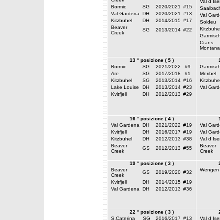
Val d Ise
Bormio
SG
2020/2021
#15
Saalbac
Val Gardena
DH
2020/2021
#13
Val Gar
Kitzbuhel
DH
2014/2015
#17
Soldeu
Beaver
Kitzbuhe
SG
2013/2014
#22
Creek
Garmisc
Crans
Montana
13 ° posizione ( 5 )
Bormio
SG
2021/2022
#9
Garmisc
Are
SG
2017/2018
#1
Meribel
Kitzbuhel
SG
2013/2014
#16
Kitzbuhe
Lake Louise
DH
2013/2014
#23
Val Gar
Kvitfjell
DH
2012/2013
#29
16 ° posizione ( 4 )
Val Gardena
DH
2021/2022
#19
Val Gar
Kvitfjell
DH
2016/2017
#19
Val Gar
Kitzbuhel
DH
2012/2013
#38
Val d Ise
Beaver
Beaver
GS
2012/2013
#55
Creek
Creek
19 ° posizione ( 3 )
Beaver
Wengen
GS
2019/2020
#32
Creek
Kvitfjell
DH
2014/2015
#19
Val Gardena
DH
2012/2013
#36
22 ° posizione ( 3 )
S.Caterina
SG
2016/2017
#13
Val d Ise