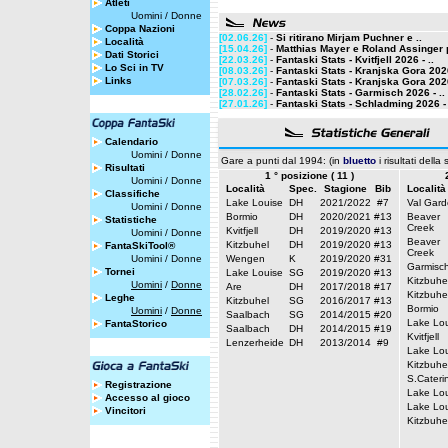
Atleti
Uomini
/
Donne
Coppa Nazioni
[02.06.26]
-
Si ritirano Mirjam Puchner e ..
Località
[15.04.26]
-
Matthias Mayer e Roland Assinger p
Dati Storici
[22.03.26]
-
Fantaski Stats - Kvitfjell 2026 - ..
Lo Sci in TV
[08.03.26]
-
Fantaski Stats - Kranjska Gora 2026
Links
[07.03.26]
-
Fantaski Stats - Kranjska Gora 2026
[28.02.26]
-
Fantaski Stats - Garmisch 2026 - ..
[27.01.26]
-
Fantaski Stats - Schladming 2026 - 
Calendario
Uomini
/
Donne
Gare a punti dal 1994: (in
bluetto
i risultati della
Risultati
1 ° posizione ( 11 )
Uomini
/
Donne
Località
Spec.
Stagione
Bib
Località
Classifiche
Lake Louise
DH
2021/2022
#7
Val Gar
Uomini
/
Donne
Bormio
DH
2020/2021
#13
Beaver
Statistiche
Creek
Kvitfjell
DH
2019/2020
#13
Uomini
/
Donne
Beaver
Kitzbuhel
DH
2019/2020
#13
FantaSkiTool®
Creek
Uomini
/
Donne
Wengen
K
2019/2020
#31
Garmisc
Tornei
Lake Louise
SG
2019/2020
#13
Kitzbuhe
Uomini
/
Donne
Are
DH
2017/2018
#17
Kitzbuhe
Leghe
Kitzbuhel
SG
2016/2017
#13
Bormio
Uomini
/
Donne
Saalbach
SG
2014/2015
#20
Lake Lou
FantaStorico
Saalbach
DH
2014/2015
#19
Kvitfjell
Lenzerheide
DH
2013/2014
#9
Lake Lou
Kitzbuhe
S.Cateri
Registrazione
Lake Lou
Accesso al gioco
Lake Lou
Vincitori
Kitzbuhe