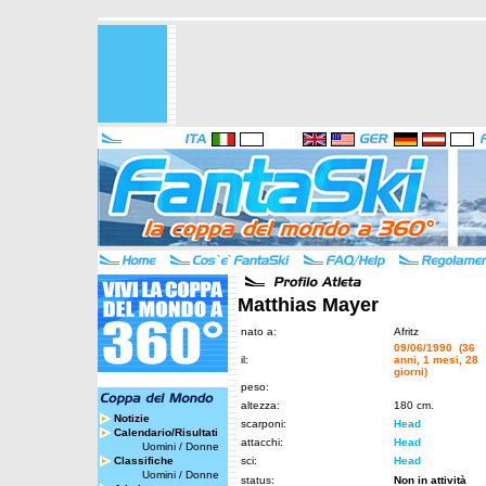
Matthias Mayer
nato a:
Afritz
09/06/1990 (36
il:
anni, 1 mesi, 28
giorni)
peso:
altezza:
180 cm.
Notizie
scarponi:
Head
Calendario/Risultati
attacchi:
Head
Uomini
/
Donne
Classifiche
sci:
Head
Uomini
/
Donne
status:
Non in attività